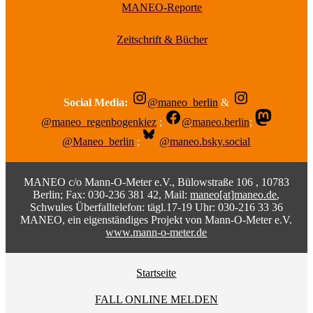
MANEO-Reporte
Zeitschrift & Bücher
Social Media:
@maneo_berlin
&
@maneo_regenbogenkiez
;
@maneo.berlin
;
@Maneo_berlin
;
@maneo.bsky.social
MANEO c/o Mann-O-Meter e.V., Bülowstraße 106 , 10783
Berlin; Fax: 030-236 381 42, Mail:
maneo[at]maneo.de
,
Schwules Überfalltelefon: tägl.17-19 Uhr: 030-216 33 36
MANEO, ein eigenständiges Projekt von Mann-O-Meter e.V.
www.mann-o-meter.de
Startseite
FALL ONLINE MELDEN