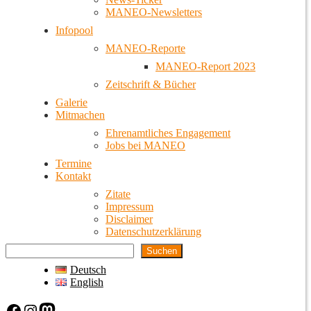
MANEO-Newsletters
Infopool
MANEO-Reporte
MANEO-Report 2023
Zeitschrift & Bücher
Galerie
Mitmachen
Ehrenamtliches Engagement
Jobs bei MANEO
Termine
Kontakt
Zitate
Impressum
Disclaimer
Datenschutzerklärung
Suchen
Deutsch
English
Facebook
Instagram
Mastodon