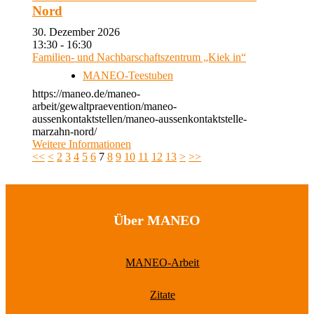
Nord
30. Dezember 2026
13:30 - 16:30
Familien- und Nachbarschaftszentrum „Kiek in“
MANEO-Teestuben
https://maneo.de/maneo-
arbeit/gewaltpraevention/maneo-
aussenkontaktstellen/maneo-aussenkontaktstelle-
marzahn-nord/
Weitere Informationen
<<
<
2
3
4
5
6
7
8
9
10
11
12
13
>
>>
Über MANEO
MANEO-Arbeit
Zitate