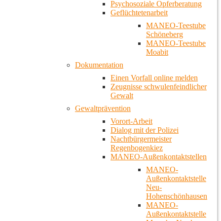
Psychosoziale Opferberatung
Geflüchtetenarbeit
MANEO-Teestube
Schöneberg
MANEO-Teestube
Moabit
Dokumentation
Einen Vorfall online melden
Zeugnisse schwulenfeindlicher
Gewalt
Gewaltprävention
Vorort-Arbeit
Dialog mit der Polizei
Nachtbürgermeister
Regenbogenkiez
MANEO-Außenkontaktstellen
MANEO-
Außenkontaktstelle
Neu-
Hohenschönhausen
MANEO-
Außenkontaktstelle