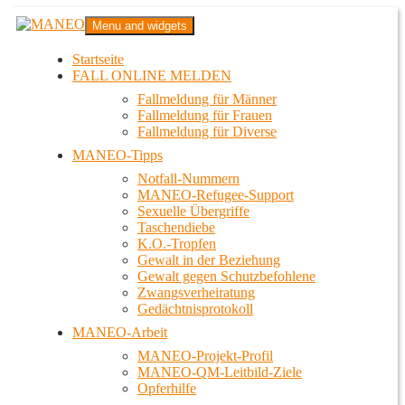
Zum
MANEO
Menu and widgets
Inhalt
Das schwule Anti-Gewalt-Projekt in Berlin
springen
Startseite
FALL ONLINE MELDEN
Fallmeldung für Männer
Fallmeldung für Frauen
Fallmeldung für Diverse
MANEO-Tipps
Notfall-Nummern
MANEO-Refugee-Support
Sexuelle Übergriffe
Taschendiebe
K.O.-Tropfen
Gewalt in der Beziehung
Gewalt gegen Schutzbefohlene
Zwangsverheiratung
Gedächtnisprotokoll
MANEO-Arbeit
MANEO-Projekt-Profil
MANEO-QM-Leitbild-Ziele
Opferhilfe