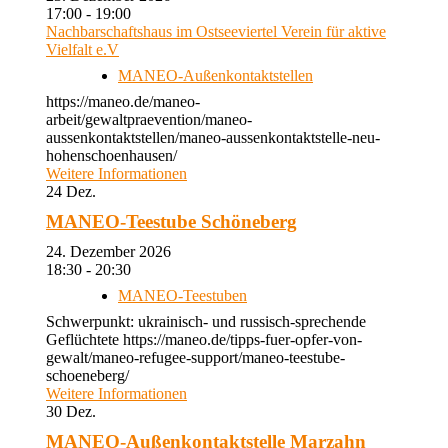
17:00 - 19:00
Nachbarschaftshaus im Ostseeviertel Verein für aktive
Vielfalt e.V
MANEO-Außenkontaktstellen
https://maneo.de/maneo-
arbeit/gewaltpraevention/maneo-
aussenkontaktstellen/maneo-aussenkontaktstelle-neu-
hohenschoenhausen/
Weitere Informationen
24
Dez.
MANEO-Teestube Schöneberg
24. Dezember 2026
18:30 - 20:30
MANEO-Teestuben
Schwerpunkt: ukrainisch- und russisch-sprechende
Geflüchtete https://maneo.de/tipps-fuer-opfer-von-
gewalt/maneo-refugee-support/maneo-teestube-
schoeneberg/
Weitere Informationen
30
Dez.
MANEO-Außenkontaktstelle Marzahn