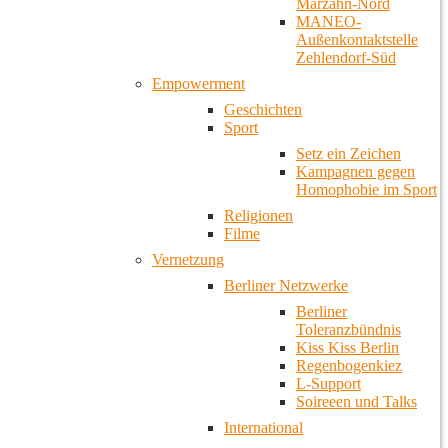
Marzahn-Nord
MANEO-
Außenkontaktstelle
Zehlendorf-Süd
Empowerment
Geschichten
Sport
Setz ein Zeichen
Kampagnen gegen
Homophobie im Sport
Religionen
Filme
Vernetzung
Berliner Netzwerke
Berliner
Toleranzbündnis
Kiss Kiss Berlin
Regenbogenkiez
L-Support
Soireeen und Talks
International