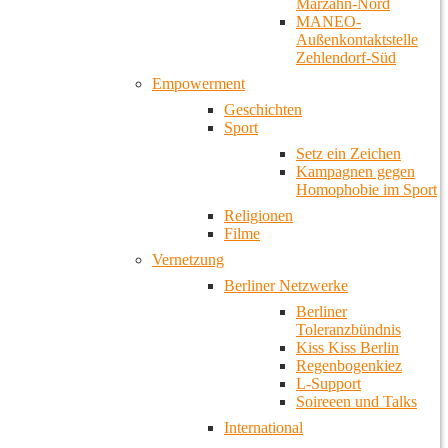
Marzahn-Nord
MANEO-
Außenkontaktstelle
Zehlendorf-Süd
Empowerment
Geschichten
Sport
Setz ein Zeichen
Kampagnen gegen
Homophobie im Sport
Religionen
Filme
Vernetzung
Berliner Netzwerke
Berliner
Toleranzbündnis
Kiss Kiss Berlin
Regenbogenkiez
L-Support
Soireeen und Talks
International