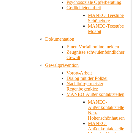
Psychosoziale Opferberatung
Geflüchtetenarbeit
MANEO-Teestube
Schöneberg
MANEO-Teestube
Moabit
Dokumentation
Einen Vorfall online melden
Zeugnisse schwulenfeindlicher
Gewalt
Gewaltprävention
Vorort-Arbeit
Dialog mit der Polizei
Nachtbürgermeister
Regenbogenkiez
MANEO-Außenkontaktstellen
MANEO-
Außenkontaktstelle
Neu-
Hohenschönhausen
MANEO-
Außenkontaktstelle