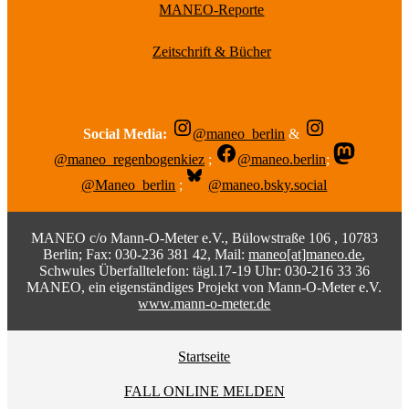
MANEO-Reporte
Zeitschrift & Bücher
Social Media:
@maneo_berlin
&
@maneo_regenbogenkiez
;
@maneo.berlin
;
@Maneo_berlin
;
@maneo.bsky.social
MANEO c/o Mann-O-Meter e.V., Bülowstraße 106 , 10783
Berlin; Fax: 030-236 381 42, Mail:
maneo[at]maneo.de
,
Schwules Überfalltelefon: tägl.17-19 Uhr: 030-216 33 36
MANEO, ein eigenständiges Projekt von Mann-O-Meter e.V.
www.mann-o-meter.de
Startseite
FALL ONLINE MELDEN