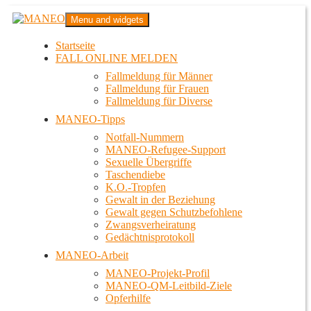
Zum
MANEO
Menu and widgets
Inhalt
Das schwule Anti-Gewalt-Projekt in Berlin
springen
Startseite
FALL ONLINE MELDEN
Fallmeldung für Männer
Fallmeldung für Frauen
Fallmeldung für Diverse
MANEO-Tipps
Notfall-Nummern
MANEO-Refugee-Support
Sexuelle Übergriffe
Taschendiebe
K.O.-Tropfen
Gewalt in der Beziehung
Gewalt gegen Schutzbefohlene
Zwangsverheiratung
Gedächtnisprotokoll
MANEO-Arbeit
MANEO-Projekt-Profil
MANEO-QM-Leitbild-Ziele
Opferhilfe