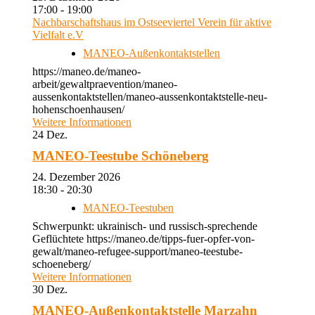
17:00 - 19:00
Nachbarschaftshaus im Ostseeviertel Verein für aktive
Vielfalt e.V
MANEO-Außenkontaktstellen
https://maneo.de/maneo-
arbeit/gewaltpraevention/maneo-
aussenkontaktstellen/maneo-aussenkontaktstelle-neu-
hohenschoenhausen/
Weitere Informationen
24
Dez.
MANEO-Teestube Schöneberg
24. Dezember 2026
18:30 - 20:30
MANEO-Teestuben
Schwerpunkt: ukrainisch- und russisch-sprechende
Geflüchtete https://maneo.de/tipps-fuer-opfer-von-
gewalt/maneo-refugee-support/maneo-teestube-
schoeneberg/
Weitere Informationen
30
Dez.
MANEO-Außenkontaktstelle Marzahn