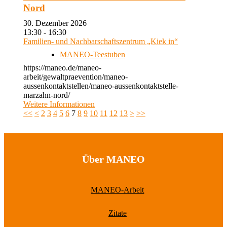
Nord
30. Dezember 2026
13:30 - 16:30
Familien- und Nachbarschaftszentrum „Kiek in“
MANEO-Teestuben
https://maneo.de/maneo-
arbeit/gewaltpraevention/maneo-
aussenkontaktstellen/maneo-aussenkontaktstelle-
marzahn-nord/
Weitere Informationen
<<
<
2
3
4
5
6
7
8
9
10
11
12
13
>
>>
Über MANEO
MANEO-Arbeit
Zitate