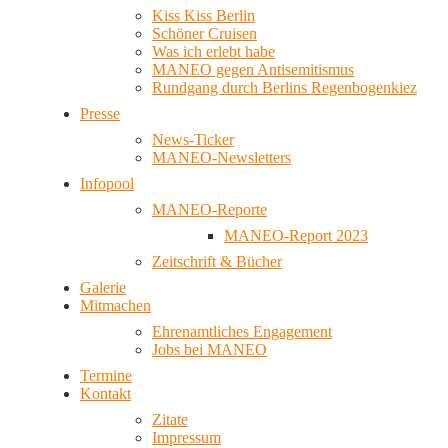
Kiss Kiss Berlin
Schöner Cruisen
Was ich erlebt habe
MANEO gegen Antisemitismus
Rundgang durch Berlins Regenbogenkiez
Presse
News-Ticker
MANEO-Newsletters
Infopool
MANEO-Reporte
MANEO-Report 2023
Zeitschrift & Bücher
Galerie
Mitmachen
Ehrenamtliches Engagement
Jobs bei MANEO
Termine
Kontakt
Zitate
Impressum