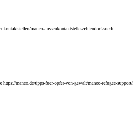
nkontaktstellen/maneo-aussenkontaktstelle-zehlendorf-sued/
e https://maneo.de/tipps-fuer-opfer-von-gewalt/maneo-refugee-support