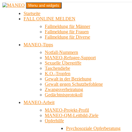
Zum
Menu and widgets
Inhalt
Startseite
springen
Das schwule Anti-Gewalt-Projekt in Berlin
FALL ONLINE MELDEN
MANEO
Fallmeldung für Männer
Fallmeldung für Frauen
Fallmeldung für Diverse
MANEO-Tipps
Notfall-Nummern
MANEO-Refugee-Support
Sexuelle Übergriffe
Taschendiebe
K.O.-Tropfen
Gewalt in der Beziehung
Gewalt gegen Schutzbefohlene
Zwangsverheiratung
Gedächtnisprotokoll
MANEO-Arbeit
MANEO-Projekt-Profil
MANEO-QM-Leitbild-Ziele
Opferhilfe
Psychosoziale Opferberatung