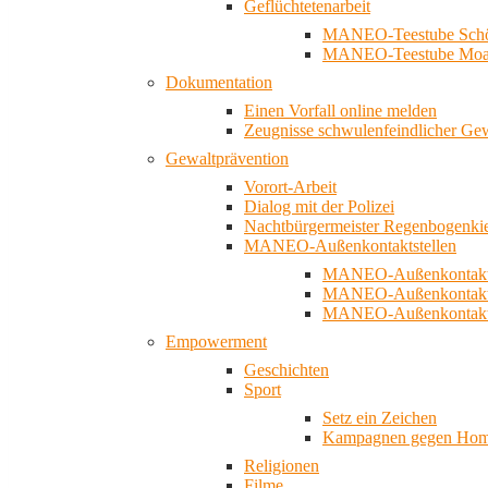
Geflüchtetenarbeit
MANEO-Teestube Schö
MANEO-Teestube Moa
Dokumentation
Einen Vorfall online melden
Zeugnisse schwulenfeindlicher Ge
Gewaltprävention
Vorort-Arbeit
Dialog mit der Polizei
Nachtbürgermeister Regenbogenki
MANEO-Außenkontaktstellen
MANEO-Außenkontakts
MANEO-Außenkontakts
MANEO-Außenkontaktst
Empowerment
Geschichten
Sport
Setz ein Zeichen
Kampagnen gegen Homo
Religionen
Filme