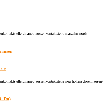
enkontaktstellen/maneo-aussenkontaktstelle-marzahn-nord/
hausen
t e.V
enkontaktstellen/maneo-aussenkontaktstelle-neu-hohenschoenhausen/
. Do)