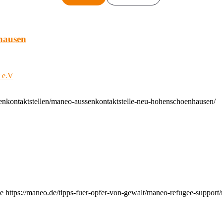
hausen
t e.V
enkontaktstellen/maneo-aussenkontaktstelle-neu-hohenschoenhausen/
e https://maneo.de/tipps-fuer-opfer-von-gewalt/maneo-refugee-support