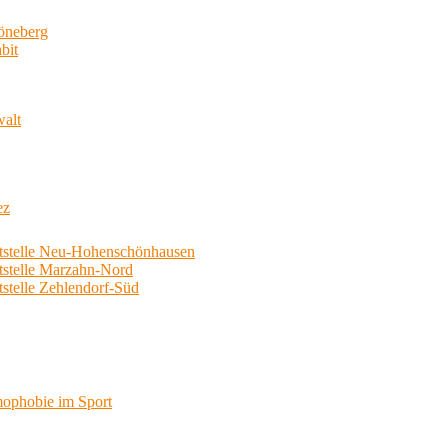
neberg
bit
walt
ez
telle Neu-Hohenschönhausen
telle Marzahn-Nord
elle Zehlendorf-Süd
phobie im Sport