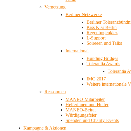
Vernetzung
Berliner Netzwerke
Berliner Toleranzbündn
Kiss Kiss Berlin
Regenbogenkiez
L-Support
Soireeen und Talks
International
Building Bridges
Tolerantia Awards
Tolerantia 
IMC 2017
Weitere internationale 
Ressourcen
MANEO-Mitarbeiter
Helferinnen und Helfer
MANEO-Beirat
Würdigungsfeier
Spenden und Charity-Events
Kampagne & Aktionen