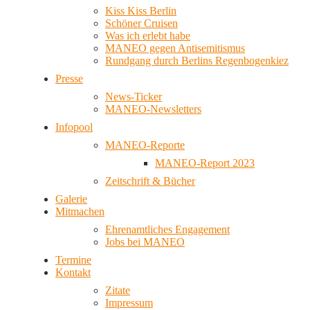
Kiss Kiss Berlin
Schöner Cruisen
Was ich erlebt habe
MANEO gegen Antisemitismus
Rundgang durch Berlins Regenbogenkiez
Presse
News-Ticker
MANEO-Newsletters
Infopool
MANEO-Reporte
MANEO-Report 2023
Zeitschrift & Bücher
Galerie
Mitmachen
Ehrenamtliches Engagement
Jobs bei MANEO
Termine
Kontakt
Zitate
Impressum