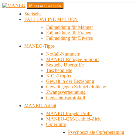
Zum
Menu and widgets
Inhalt
Startseite
springen
Das schwule Anti-Gewalt-Projekt in Berlin
FALL ONLINE MELDEN
MANEO
Fallmeldung für Männer
Fallmeldung für Frauen
Fallmeldung für Diverse
MANEO-Tipps
Notfall-Nummern
MANEO-Refugee-Support
Sexuelle Übergriffe
Taschendiebe
K.O.-Tropfen
Gewalt in der Beziehung
Gewalt gegen Schutzbefohlene
Zwangsverheiratung
Gedächtnisprotokoll
MANEO-Arbeit
MANEO-Projekt-Profil
MANEO-QM-Leitbild-Ziele
Opferhilfe
Psychosoziale Opferberatung