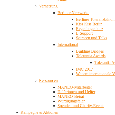
Vernetzung
Berliner Netzwerke
Berliner Toleranzbündn
Kiss Kiss Berlin
Regenbogenkiez
L-Support
Soireeen und Talks
International
Building Bridges
Tolerantia Awards
Tolerantia 
IMC 2017
Weitere internationale 
Ressourcen
MANEO-Mitarbeiter
Helferinnen und Helfer
MANEO-Beirat
Würdigungsfeier
Spenden und Charity-Events
Kampagne & Aktionen