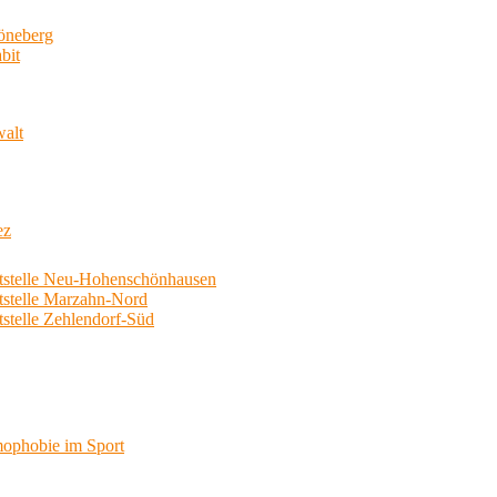
neberg
bit
walt
ez
telle Neu-Hohenschönhausen
telle Marzahn-Nord
elle Zehlendorf-Süd
phobie im Sport