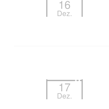
16
Dez.
17
Dez.