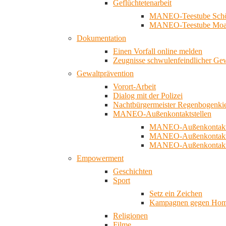
Geflüchtetenarbeit
MANEO-Teestube Schö
MANEO-Teestube Moa
Dokumentation
Einen Vorfall online melden
Zeugnisse schwulenfeindlicher Ge
Gewaltprävention
Vorort-Arbeit
Dialog mit der Polizei
Nachtbürgermeister Regenbogenki
MANEO-Außenkontaktstellen
MANEO-Außenkontakts
MANEO-Außenkontakts
MANEO-Außenkontaktst
Empowerment
Geschichten
Sport
Setz ein Zeichen
Kampagnen gegen Homo
Religionen
Filme