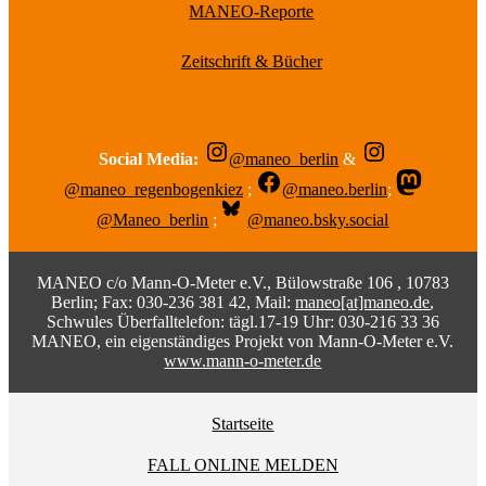
MANEO-Reporte
Zeitschrift & Bücher
Social Media:
@maneo_berlin
&
@maneo_regenbogenkiez
;
@maneo.berlin
;
@Maneo_berlin
;
@maneo.bsky.social
MANEO c/o Mann-O-Meter e.V., Bülowstraße 106 , 10783
Berlin; Fax: 030-236 381 42, Mail:
maneo[at]maneo.de
,
Schwules Überfalltelefon: tägl.17-19 Uhr: 030-216 33 36
MANEO, ein eigenständiges Projekt von Mann-O-Meter e.V.
www.mann-o-meter.de
Startseite
FALL ONLINE MELDEN