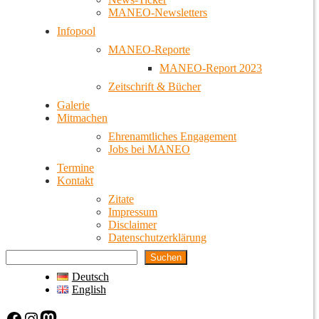
MANEO-Newsletters
Infopool
MANEO-Reporte
MANEO-Report 2023
Zeitschrift & Bücher
Galerie
Mitmachen
Ehrenamtliches Engagement
Jobs bei MANEO
Termine
Kontakt
Zitate
Impressum
Disclaimer
Datenschutzerklärung
Suchen
Deutsch
English
Facebook
Instagram
Mastodon