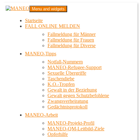
Zum
MANEO
Menu and widgets
Inhalt
Das schwule Anti-Gewalt-Projekt in Berlin
springen
Startseite
FALL ONLINE MELDEN
Fallmeldung für Männer
Fallmeldung für Frauen
Fallmeldung für Diverse
MANEO-Tipps
Notfall-Nummern
MANEO-Refugee-Support
Sexuelle Übergriffe
Taschendiebe
K.O.-Tropfen
Gewalt in der Beziehung
Gewalt gegen Schutzbefohlene
Zwangsverheiratung
Gedächtnisprotokoll
MANEO-Arbeit
MANEO-Projekt-Profil
MANEO-QM-Leitbild-Ziele
Opferhilfe