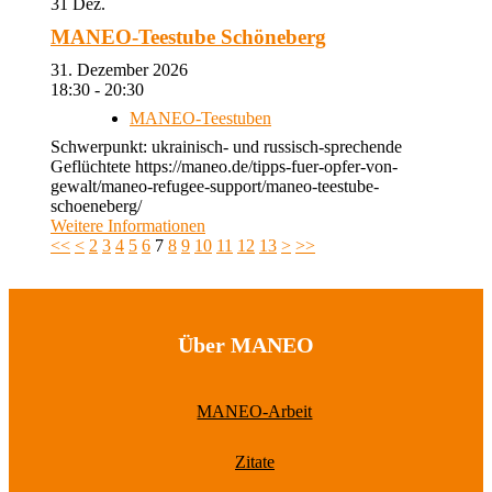
31
Dez.
MANEO-Teestube Schöneberg
31. Dezember 2026
18:30 - 20:30
MANEO-Teestuben
Schwerpunkt: ukrainisch- und russisch-sprechende
Geflüchtete https://maneo.de/tipps-fuer-opfer-von-
gewalt/maneo-refugee-support/maneo-teestube-
schoeneberg/
Weitere Informationen
<<
<
2
3
4
5
6
7
8
9
10
11
12
13
>
>>
Über MANEO
MANEO-Arbeit
Zitate