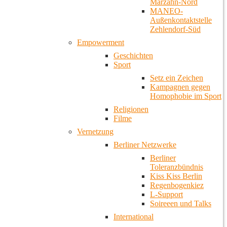
Marzahn-Nord
MANEO-
Außenkontaktstelle
Zehlendorf-Süd
Empowerment
Geschichten
Sport
Setz ein Zeichen
Kampagnen gegen
Homophobie im Sport
Religionen
Filme
Vernetzung
Berliner Netzwerke
Berliner
Toleranzbündnis
Kiss Kiss Berlin
Regenbogenkiez
L-Support
Soireeen und Talks
International