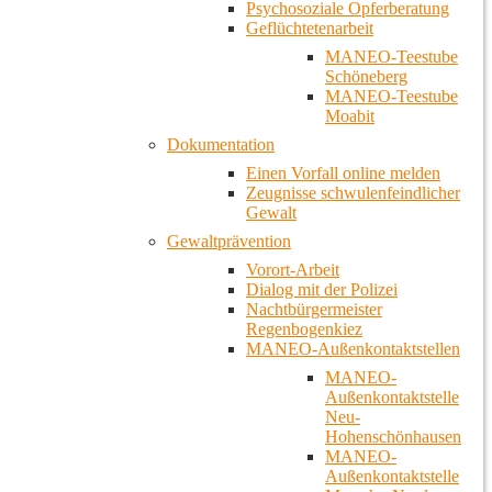
Psychosoziale Opferberatung
Geflüchtetenarbeit
MANEO-Teestube
Schöneberg
MANEO-Teestube
Moabit
Dokumentation
Einen Vorfall online melden
Zeugnisse schwulenfeindlicher
Gewalt
Gewaltprävention
Vorort-Arbeit
Dialog mit der Polizei
Nachtbürgermeister
Regenbogenkiez
MANEO-Außenkontaktstellen
MANEO-
Außenkontaktstelle
Neu-
Hohenschönhausen
MANEO-
Außenkontaktstelle