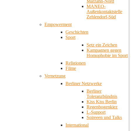
Marzahn-Nord
MANEO-
Außenkontaktstelle
Zehlendorf-Süd
Empowerment
Geschichten
Sport
Setz ein Zeichen
Kampagnen gegen
Homophobie im Sport
Religionen
Filme
Vernetzung
Berliner Netzwerke
Berliner
Toleranzbündnis
Kiss Kiss Berlin
Regenbogenkiez
L-Support
Soireeen und Talks
International