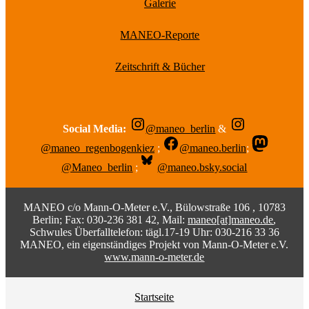
Galerie
MANEO-Reporte
Zeitschrift & Bücher
Social Media:
@maneo_berlin
&
@maneo_regenbogenkiez
;
@maneo.berlin
;
@Maneo_berlin
;
@maneo.bsky.social
MANEO c/o Mann-O-Meter e.V., Bülowstraße 106 , 10783
Berlin; Fax: 030-236 381 42, Mail:
maneo[at]maneo.de
,
Schwules Überfalltelefon: tägl.17-19 Uhr: 030-216 33 36
MANEO, ein eigenständiges Projekt von Mann-O-Meter e.V.
www.mann-o-meter.de
Startseite