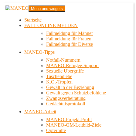
Zum
MANEO
Menu and widgets
Inhalt
Das schwule Anti-Gewalt-Projekt in Berlin
springen
Startseite
FALL ONLINE MELDEN
Fallmeldung für Männer
Fallmeldung für Frauen
Fallmeldung für Diverse
MANEO-Tipps
Notfall-Nummern
MANEO-Refugee-Support
Sexuelle Übergriffe
Taschendiebe
K.O.-Tropfen
Gewalt in der Beziehung
Gewalt gegen Schutzbefohlene
Zwangsverheiratung
Gedächtnisprotokoll
MANEO-Arbeit
MANEO-Projekt-Profil
MANEO-QM-Leitbild-Ziele
Opferhilfe