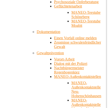
Psychosoziale Opferberatung
Geflüchtetenarbeit
MANEO-Teestube
Schöneberg
MANEO-Teestube
Moabit
Dokumentation
Einen Vorfall online melden
Zeugnisse schwulenfeindlicher
Gewalt
Gewaltprävention
Vorort-Arbeit
Dialog mit der Polizei
Nachtbürgermeister
Regenbogenkiez
MANEO-Außenkontaktstellen
MANEO-
Außenkontaktstelle
Neu-
Hohenschönhausen
MANEO-
Außenkontaktstelle