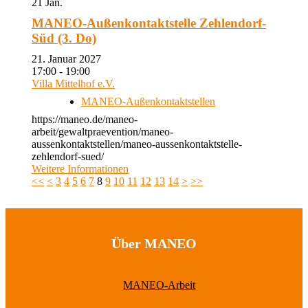
21
Jan.
MANEO-Außenkontaktstelle Zehlendorf-
Süd (3. Do)
21. Januar 2027
17:00 - 19:00
Villa Mittelhof e.V.
MANEO-Außenkontaktstellen
https://maneo.de/maneo-
arbeit/gewaltpraevention/maneo-
aussenkontaktstellen/maneo-aussenkontaktstelle-
zehlendorf-sued/
Weitere Informationen
<<
<
3
4
5
6
7
8
9
10
11
12
13
14
>
>>
Über MANEO
MANEO-Arbeit