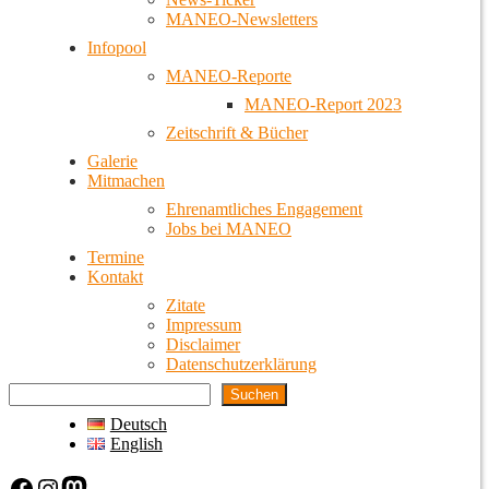
MANEO-Newsletters
Infopool
MANEO-Reporte
MANEO-Report 2023
Zeitschrift & Bücher
Galerie
Mitmachen
Ehrenamtliches Engagement
Jobs bei MANEO
Termine
Kontakt
Zitate
Impressum
Disclaimer
Datenschutzerklärung
Suchen
Deutsch
English
Facebook
Instagram
Mastodon