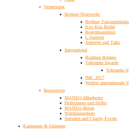
Vernetzung
Berliner Netzwerke
Berliner Toleranzbündn
Kiss Kiss Berlin
Regenbogenkiez
L-Support
Soireeen und Talks
International
Building Bridges
Tolerantia Awards
Tolerantia 
IMC 2017
Weitere internationale 
Ressourcen
MANEO-Mitarbeiter
Helferinnen und Helfer
MANEO-Beirat
Würdigungsfeier
Spenden und Charity-Events
Kampagne & Aktionen