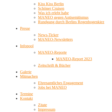
Kiss Kiss Berlin
Schöner Cruisen
Was ich erlebt habe
MANEO gegen Antisemitismus
Rundgang durch Berlins Regenbogenkiez
Presse
News-Ticker
MANEO-Newsletters
Infopool
MANEO-Reporte
MANEO-Report 2023
Zeitschrift & Bücher
Galerie
Mitmachen
Ehrenamtliches Engagement
Jobs bei MANEO
Termine
Kontakt
Zitate
Impressum