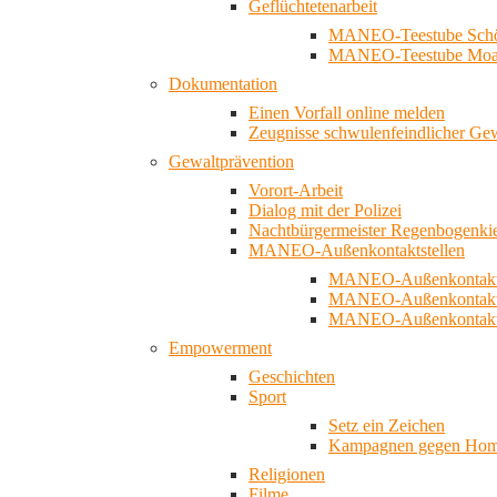
Geflüchtetenarbeit
MANEO-Teestube Schö
MANEO-Teestube Moa
Dokumentation
Einen Vorfall online melden
Zeugnisse schwulenfeindlicher Ge
Gewaltprävention
Vorort-Arbeit
Dialog mit der Polizei
Nachtbürgermeister Regenbogenki
MANEO-Außenkontaktstellen
MANEO-Außenkontakts
MANEO-Außenkontakts
MANEO-Außenkontaktst
Empowerment
Geschichten
Sport
Setz ein Zeichen
Kampagnen gegen Homo
Religionen
Filme