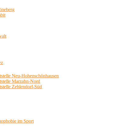
neberg
bit
walt
ez
telle Neu-Hohenschönhausen
telle Marzahn-Nord
elle Zehlendorf-Süd
phobie im Sport