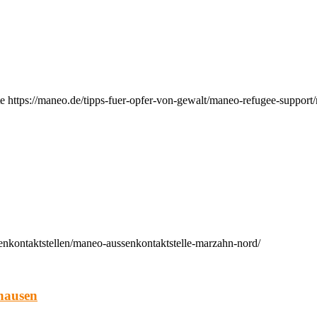
e https://maneo.de/tipps-fuer-opfer-von-gewalt/maneo-refugee-support
enkontaktstellen/maneo-aussenkontaktstelle-marzahn-nord/
hausen