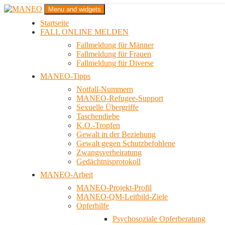
Zum
Menu and widgets
Inhalt
Startseite
springen
Das schwule Anti-Gewalt-Projekt in Berlin
FALL ONLINE MELDEN
MANEO
Fallmeldung für Männer
Fallmeldung für Frauen
Fallmeldung für Diverse
MANEO-Tipps
Notfall-Nummern
MANEO-Refugee-Support
Sexuelle Übergriffe
Taschendiebe
K.O.-Tropfen
Gewalt in der Beziehung
Gewalt gegen Schutzbefohlene
Zwangsverheiratung
Gedächtnisprotokoll
MANEO-Arbeit
MANEO-Projekt-Profil
MANEO-QM-Leitbild-Ziele
Opferhilfe
Psychosoziale Opferberatung