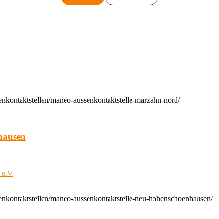
enkontaktstellen/maneo-aussenkontaktstelle-marzahn-nord/
hausen
t e.V
enkontaktstellen/maneo-aussenkontaktstelle-neu-hohenschoenhausen/