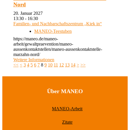
Nord
20. Januar 2027
13:30 - 16:30
Familien- und Nachbarschaftszentrum „Kiek in“
MANEO-Teestuben
https://maneo.de/maneo-
arbeit/gewaltpraevention/maneo-
aussenkontaktstellen/maneo-aussenkontaktstelle-
marzahn-nord/
Weitere Informationen
<<
<
3
4
5
6
7
8
9
10
11
12
13
14
>
>>
Über MANEO
MANEO-Arbeit
Zitate