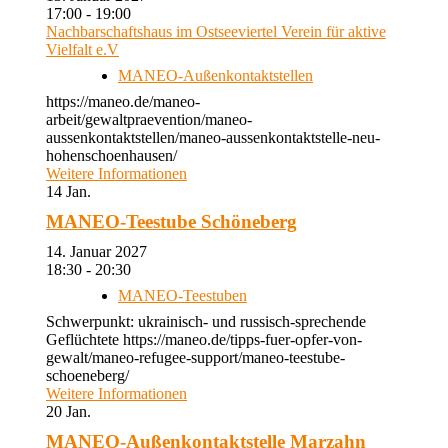
17:00 - 19:00
Nachbarschaftshaus im Ostseeviertel Verein für aktive
Vielfalt e.V
MANEO-Außenkontaktstellen
https://maneo.de/maneo-
arbeit/gewaltpraevention/maneo-
aussenkontaktstellen/maneo-aussenkontaktstelle-neu-
hohenschoenhausen/
Weitere Informationen
14
Jan.
MANEO-Teestube Schöneberg
14. Januar 2027
18:30 - 20:30
MANEO-Teestuben
Schwerpunkt: ukrainisch- und russisch-sprechende
Geflüchtete https://maneo.de/tipps-fuer-opfer-von-
gewalt/maneo-refugee-support/maneo-teestube-
schoeneberg/
Weitere Informationen
20
Jan.
MANEO-Außenkontaktstelle Marzahn