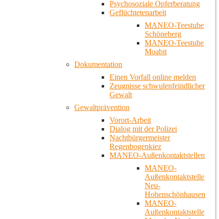
Psychosoziale Opferberatung
Geflüchtetenarbeit
MANEO-Teestube
Schöneberg
MANEO-Teestube
Moabit
Dokumentation
Einen Vorfall online melden
Zeugnisse schwulenfeindlicher
Gewalt
Gewaltprävention
Vorort-Arbeit
Dialog mit der Polizei
Nachtbürgermeister
Regenbogenkiez
MANEO-Außenkontaktstellen
MANEO-
Außenkontaktstelle
Neu-
Hohenschönhausen
MANEO-
Außenkontaktstelle