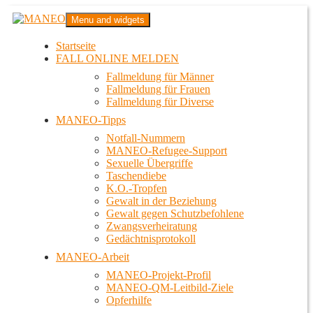
Zum
MANEO
Menu and widgets
Inhalt
Das schwule Anti-Gewalt-Projekt in Berlin
springen
Startseite
FALL ONLINE MELDEN
Fallmeldung für Männer
Fallmeldung für Frauen
Fallmeldung für Diverse
MANEO-Tipps
Notfall-Nummern
MANEO-Refugee-Support
Sexuelle Übergriffe
Taschendiebe
K.O.-Tropfen
Gewalt in der Beziehung
Gewalt gegen Schutzbefohlene
Zwangsverheiratung
Gedächtnisprotokoll
MANEO-Arbeit
MANEO-Projekt-Profil
MANEO-QM-Leitbild-Ziele
Opferhilfe