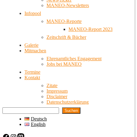
MANEO-Newsletters
Infopool
MANEO-Reporte
MANEO-Report 2023
Zeitschrift & Bücher
Galerie
Mitmachen
Ehrenamtliches Engagement
Jobs bei MANEO
Termine
Kontakt
Zitate
Impressum
Disclaimer
Datenschutzerklärung
Suchen
Deutsch
English
Facebook
Instagram
Mastodon