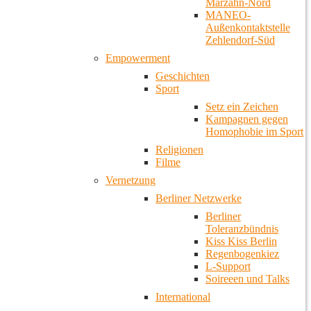
Marzahn-Nord
MANEO-
Außenkontaktstelle
Zehlendorf-Süd
Empowerment
Geschichten
Sport
Setz ein Zeichen
Kampagnen gegen
Homophobie im Sport
Religionen
Filme
Vernetzung
Berliner Netzwerke
Berliner
Toleranzbündnis
Kiss Kiss Berlin
Regenbogenkiez
L-Support
Soireeen und Talks
International