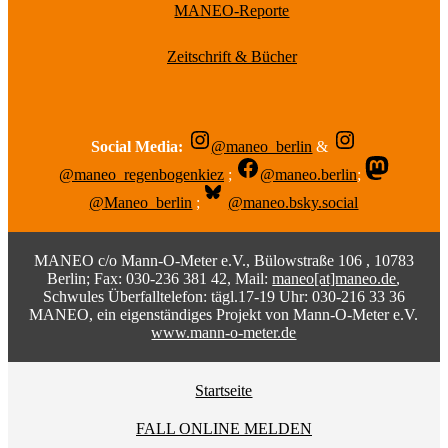
MANEO-Reporte
Zeitschrift & Bücher
Social Media:
@maneo_berlin
&
@maneo_regenbogenkiez
;
@maneo.berlin
;
@Maneo_berlin
;
@maneo.bsky.social
MANEO c/o Mann-O-Meter e.V., Bülowstraße 106 , 10783
Berlin; Fax: 030-236 381 42, Mail:
maneo[at]maneo.de
,
Schwules Überfalltelefon: tägl.17-19 Uhr: 030-216 33 36
MANEO, ein eigenständiges Projekt von Mann-O-Meter e.V.
www.mann-o-meter.de
Startseite
FALL ONLINE MELDEN