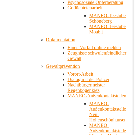
Psychosoziale Opferberatung
Geflüchtetenarbeit
MANEO-Teestube
Schöneberg
MANEO-Teestube
Moabit
Dokumentation
Einen Vorfall online melden
Zeugnisse schwulenfeindlicher
Gewalt
Gewaltprävention
Vorort-Arbeit
Dialog mit der Polizei
Nachtbürgermeister
Regenbogenkiez
MANEO-Außenkontaktstellen
MANEO-
Außenkontaktstelle
Neu-
Hohenschönhausen
MANEO-
Außenkontaktstelle