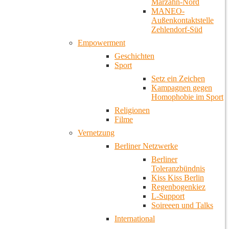
Marzahn-Nord
MANEO-
Außenkontaktstelle
Zehlendorf-Süd
Empowerment
Geschichten
Sport
Setz ein Zeichen
Kampagnen gegen
Homophobie im Sport
Religionen
Filme
Vernetzung
Berliner Netzwerke
Berliner
Toleranzbündnis
Kiss Kiss Berlin
Regenbogenkiez
L-Support
Soireeen und Talks
International