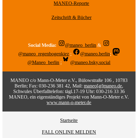
MANEO-Reporte
Zeitschrift & Bücher
Social Media:
@maneo_berlin
&
@maneo_regenbogenkiez
;
@maneo.berlin
;
@Maneo_berlin
;
@maneo.bsky.social
MANEO c/o Mann-O-Meter e.V., Bülowstraße 106 , 10783
Berlin; Fax: 030-236 381 42, Mail:
maneo[at]maneo.de
,
Schwules Überfalltelefon: tägl.17-19 Uhr: 030-216 33 36
MANEO, ein eigenständiges Projekt von Mann-O-Meter e.V.
www.mann-o-meter.de
Startseite
FALL ONLINE MELDEN