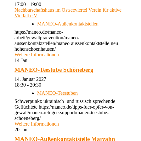
17:00 - 19:00
Nachbarschaftshaus im Ostseeviertel Verein für aktive
Vielfalt e.V
MANEO-Außenkontaktstellen
https://maneo.de/maneo-
arbeit/gewaltpraevention/maneo-
aussenkontaktstellen/maneo-aussenkontaktstelle-neu-
hohenschoenhausen/
Weitere Informationen
14
Jan.
MANEO-Teestube Schöneberg
14. Januar 2027
18:30 - 20:30
MANEO-Teestuben
Schwerpunkt: ukrainisch- und russisch-sprechende
Geflüchtete https://maneo.de/tipps-fuer-opfer-von-
gewalt/maneo-refugee-support/maneo-teestube-
schoeneberg/
Weitere Informationen
20
Jan.
MANEO-Außenkontaktstelle Marzahn