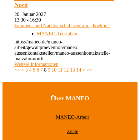
Nord
20. Januar 2027
13:30 - 16:30
Familien- und Nachbarschaftszentrum „Kiek in“
MANEO-Teestuben
https://maneo.de/maneo-
arbeit/gewaltpraevention/maneo-
aussenkontaktstellen/maneo-aussenkontaktstelle-
marzahn-nord/
Weitere Informationen
<<
<
3
4
5
6
7
8
9
10
11
12
13
14
>
>>
Über MANEO
MANEO-Arbeit
Zitate