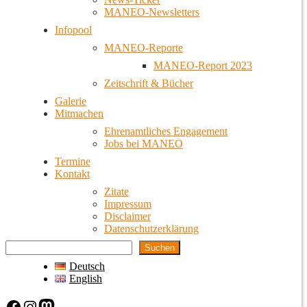
MANEO-Newsletters
Infopool
MANEO-Reporte
MANEO-Report 2023
Zeitschrift & Bücher
Galerie
Mitmachen
Ehrenamtliches Engagement
Jobs bei MANEO
Termine
Kontakt
Zitate
Impressum
Disclaimer
Datenschutzerklärung
Suchen
Deutsch
English
Facebook
Instagram
Mastodon