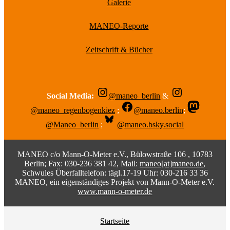
Galerie
MANEO-Reporte
Zeitschrift & Bücher
Social Media:
@maneo_berlin
&
@maneo_regenbogenkiez
;
@maneo.berlin
;
@Maneo_berlin
;
@maneo.bsky.social
MANEO c/o Mann-O-Meter e.V., Bülowstraße 106 , 10783
Berlin; Fax: 030-236 381 42, Mail:
maneo[at]maneo.de
,
Schwules Überfalltelefon: tägl.17-19 Uhr: 030-216 33 36
MANEO, ein eigenständiges Projekt von Mann-O-Meter e.V.
www.mann-o-meter.de
Startseite