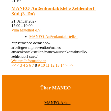
21
Jan.
MANEO-Außenkontaktstelle Zehlendorf-
Süd (3. Do)
21. Januar 2027
17:00 - 19:00
Villa Mittelhof e.V.
MANEO-Außenkontaktstellen
https://maneo.de/maneo-
arbeit/gewaltpraevention/maneo-
aussenkontaktstellen/maneo-aussenkontaktstelle-
zehlendorf-sued/
Weitere Informationen
<<
<
3
4
5
6
7
8
9
10
11
12
13
14
>
>>
Über MANEO
MANEO-Arbeit