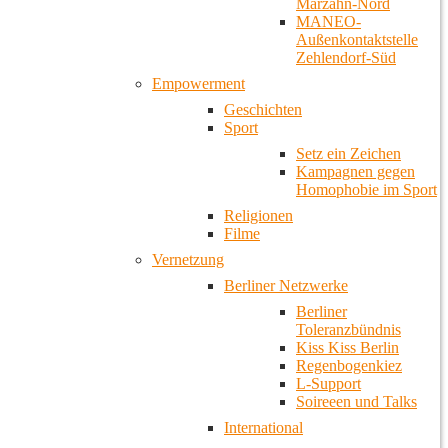
Marzahn-Nord
MANEO-
Außenkontaktstelle
Zehlendorf-Süd
Empowerment
Geschichten
Sport
Setz ein Zeichen
Kampagnen gegen
Homophobie im Sport
Religionen
Filme
Vernetzung
Berliner Netzwerke
Berliner
Toleranzbündnis
Kiss Kiss Berlin
Regenbogenkiez
L-Support
Soireeen und Talks
International