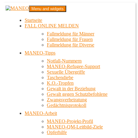
Zum
MANEO
Menu and widgets
Inhalt
Das schwule Anti-Gewalt-Projekt in Berlin
springen
Startseite
FALL ONLINE MELDEN
Fallmeldung für Männer
Fallmeldung für Frauen
Fallmeldung für Diverse
MANEO-Tipps
Notfall-Nummern
MANEO-Refugee-Support
Sexuelle Übergriffe
Taschendiebe
K.O.-Tropfen
Gewalt in der Beziehung
Gewalt gegen Schutzbefohlene
Zwangsverheiratung
Gedächtnisprotokoll
MANEO-Arbeit
MANEO-Projekt-Profil
MANEO-QM-Leitbild-Ziele
Opferhilfe