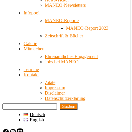
MANEO-Newsletters
Infopool
MANEO-Reporte
MANEO-Report 2023
Zeitschrift & Bücher
Galerie
Mitmachen
Ehrenamtliches Engagement
Jobs bei MANEO
Termine
Kontakt
Zitate
Impressum
Disclaimer
Datenschutzerklärung
Suchen
Deutsch
English
Facebook
Instagram
Mastodon