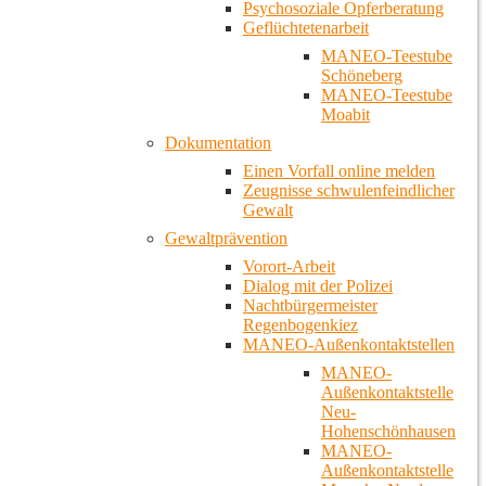
Psychosoziale Opferberatung
Geflüchtetenarbeit
MANEO-Teestube
Schöneberg
MANEO-Teestube
Moabit
Dokumentation
Einen Vorfall online melden
Zeugnisse schwulenfeindlicher
Gewalt
Gewaltprävention
Vorort-Arbeit
Dialog mit der Polizei
Nachtbürgermeister
Regenbogenkiez
MANEO-Außenkontaktstellen
MANEO-
Außenkontaktstelle
Neu-
Hohenschönhausen
MANEO-
Außenkontaktstelle