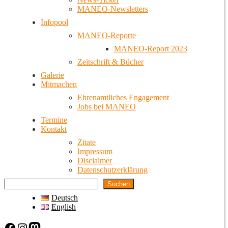
MANEO-Newsletters
Infopool
MANEO-Reporte
MANEO-Report 2023
Zeitschrift & Bücher
Galerie
Mitmachen
Ehrenamtliches Engagement
Jobs bei MANEO
Termine
Kontakt
Zitate
Impressum
Disclaimer
Datenschutzerklärung
Suchen
Deutsch
English
Facebook
Instagram
Mastodon