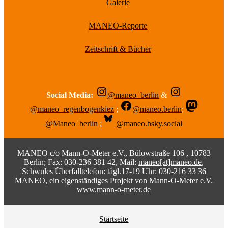
Galerie
MANEO-Reporte
Zeitschrift & Bücher
Social Media:
@maneo_berlin
&
@maneo_regenbogenkiez
;
@maneo.berlin
;
@Maneo_berlin
;
@maneo.bsky.social
MANEO c/o Mann-O-Meter e.V., Bülowstraße 106 , 10783
Berlin; Fax: 030-236 381 42, Mail:
maneo[at]maneo.de
,
Schwules Überfalltelefon: tägl.17-19 Uhr: 030-216 33 36
MANEO, ein eigenständiges Projekt von Mann-O-Meter e.V.
www.mann-o-meter.de
Startseite