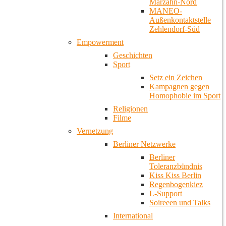
Marzahn-Nord
MANEO-
Außenkontaktstelle
Zehlendorf-Süd
Empowerment
Geschichten
Sport
Setz ein Zeichen
Kampagnen gegen
Homophobie im Sport
Religionen
Filme
Vernetzung
Berliner Netzwerke
Berliner
Toleranzbündnis
Kiss Kiss Berlin
Regenbogenkiez
L-Support
Soireeen und Talks
International