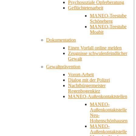
Psychosoziale Opferberatung
Geflüchtetenarbeit
MANEO-Teestube
Schöneberg
MANEO-Teestube
Moabit
Dokumentation
Einen Vorfall online melden
Zeugnisse schwulenfeindlicher
Gewalt
Gewaltprävention
Vorort-Arbeit
Dialog mit der Polizei
Nachtbürgermeister
Regenbogenkiez
MANEO-Außenkontaktstellen
MANEO-
Außenkontaktstelle
Neu-
Hohenschönhausen
MANEO-
Außenkontaktstelle