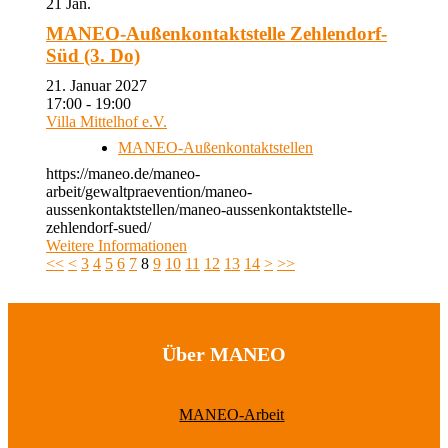
21
Jan.
MANEO-Außenkontaktstelle Zehlendorf-
Süd (3. Do)
21. Januar 2027
17:00 - 19:00
Villa Mittelhof e.V.
MANEO-Außenkontaktstellen
https://maneo.de/maneo-
arbeit/gewaltpraevention/maneo-
aussenkontaktstellen/maneo-aussenkontaktstelle-
zehlendorf-sued/
Weitere Informationen
<<
<
3
4
5
6
7
8
9
10
11
12
13
14
>
>>
Über MANEO
MANEO-Arbeit