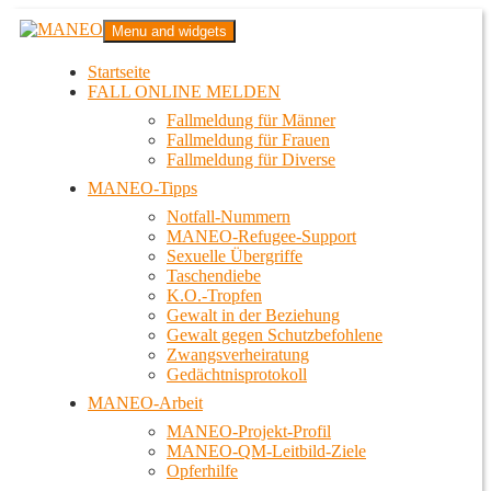
Zum
MANEO
Menu and widgets
Inhalt
Das schwule Anti-Gewalt-Projekt in Berlin
springen
Startseite
FALL ONLINE MELDEN
Fallmeldung für Männer
Fallmeldung für Frauen
Fallmeldung für Diverse
MANEO-Tipps
Notfall-Nummern
MANEO-Refugee-Support
Sexuelle Übergriffe
Taschendiebe
K.O.-Tropfen
Gewalt in der Beziehung
Gewalt gegen Schutzbefohlene
Zwangsverheiratung
Gedächtnisprotokoll
MANEO-Arbeit
MANEO-Projekt-Profil
MANEO-QM-Leitbild-Ziele
Opferhilfe