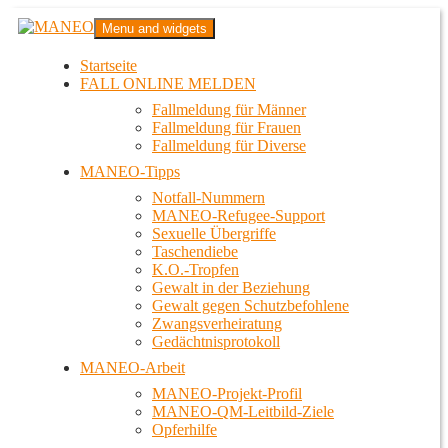
Zum
MANEO
Menu and widgets
Inhalt
Das schwule Anti-Gewalt-Projekt in Berlin
springen
Startseite
FALL ONLINE MELDEN
Fallmeldung für Männer
Fallmeldung für Frauen
Fallmeldung für Diverse
MANEO-Tipps
Notfall-Nummern
MANEO-Refugee-Support
Sexuelle Übergriffe
Taschendiebe
K.O.-Tropfen
Gewalt in der Beziehung
Gewalt gegen Schutzbefohlene
Zwangsverheiratung
Gedächtnisprotokoll
MANEO-Arbeit
MANEO-Projekt-Profil
MANEO-QM-Leitbild-Ziele
Opferhilfe