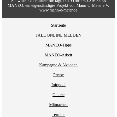
Schwules Überfalltelefon: tägl.17-19 Uhr: 030-216 33 36
MANEO, ein eigenständiges Projekt von Mann-O-Meter e.V.
www.mann-o-meter.de
Startseite
FALL ONLINE MELDEN
MANEO-Tipps
MANEO-Arbeit
Kampagne & Aktionen
Presse
Infopool
Galerie
Mitmachen
Termine