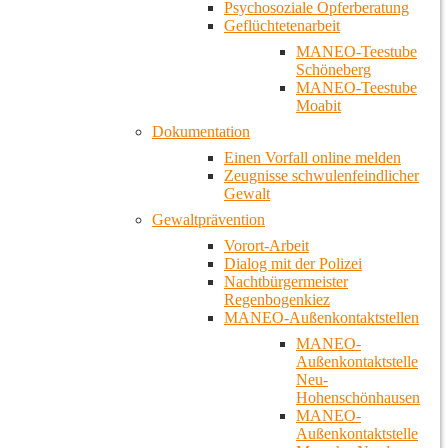
Psychosoziale Opferberatung
Geflüchtetenarbeit
MANEO-Teestube
Schöneberg
MANEO-Teestube
Moabit
Dokumentation
Einen Vorfall online melden
Zeugnisse schwulenfeindlicher
Gewalt
Gewaltprävention
Vorort-Arbeit
Dialog mit der Polizei
Nachtbürgermeister
Regenbogenkiez
MANEO-Außenkontaktstellen
MANEO-
Außenkontaktstelle
Neu-
Hohenschönhausen
MANEO-
Außenkontaktstelle