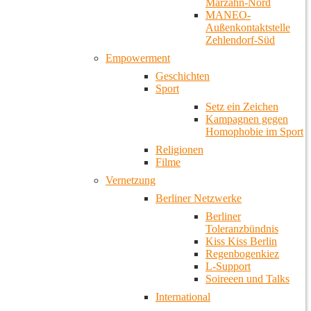
Marzahn-Nord
MANEO-
Außenkontaktstelle
Zehlendorf-Süd
Empowerment
Geschichten
Sport
Setz ein Zeichen
Kampagnen gegen
Homophobie im Sport
Religionen
Filme
Vernetzung
Berliner Netzwerke
Berliner
Toleranzbündnis
Kiss Kiss Berlin
Regenbogenkiez
L-Support
Soireeen und Talks
International