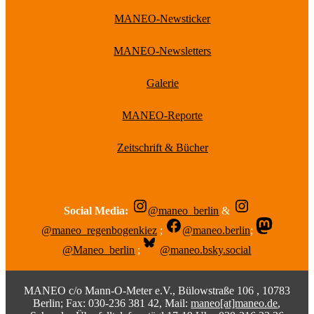
MANEO-Newsticker
MANEO-Newsletters
Galerie
MANEO-Reporte
Zeitschrift & Bücher
Social Media:
@maneo_berlin
&
@maneo_regenbogenkiez
;
@maneo.berlin
;
@Maneo_berlin
;
@maneo.bsky.social
MANEO c/o Mann-O-Meter e.V., Bülowstraße 106 , 10783
Berlin; Fax: 030-236 381 42, Mail:
maneo[at]maneo.de
,