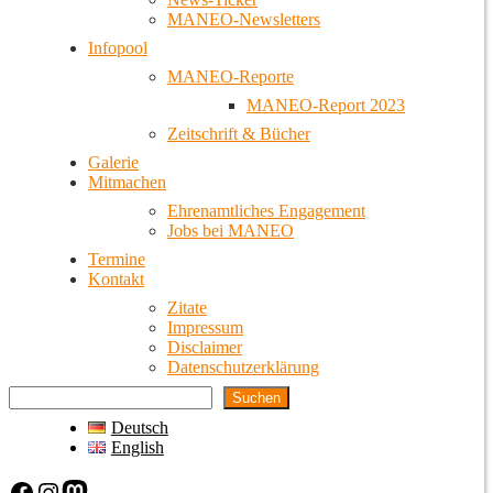
MANEO-Newsletters
Infopool
MANEO-Reporte
MANEO-Report 2023
Zeitschrift & Bücher
Galerie
Mitmachen
Ehrenamtliches Engagement
Jobs bei MANEO
Termine
Kontakt
Zitate
Impressum
Disclaimer
Datenschutzerklärung
Suchen
Deutsch
English
Facebook
Instagram
Mastodon