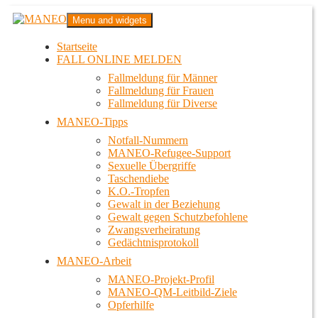
Zum
MANEO
Menu and widgets
Inhalt
Das schwule Anti-Gewalt-Projekt in Berlin
springen
Startseite
FALL ONLINE MELDEN
Fallmeldung für Männer
Fallmeldung für Frauen
Fallmeldung für Diverse
MANEO-Tipps
Notfall-Nummern
MANEO-Refugee-Support
Sexuelle Übergriffe
Taschendiebe
K.O.-Tropfen
Gewalt in der Beziehung
Gewalt gegen Schutzbefohlene
Zwangsverheiratung
Gedächtnisprotokoll
MANEO-Arbeit
MANEO-Projekt-Profil
MANEO-QM-Leitbild-Ziele
Opferhilfe