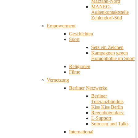
Marzahn-Nord
MANEO-
Außenkontaktstelle
Zehlendorf-Süd
Empowerment
Geschichten
Sport
Setz ein Zeichen
Kampagnen gegen
Homophobie im Sport
Religionen
Filme
Vernetzung
Berliner Netzwerke
Berliner
Toleranzbündnis
Kiss Kiss Berlin
Regenbogenkiez
L-Support
Soireeen und Talks
International