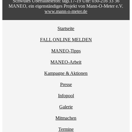
Schwules Überfalltelefon: tägl.17-19 Uhr: 030-216 33 36
MANEO, ein eigenständiges Projekt von Mann-O-Meter e.V.
www.mann-o-meter.de
Startseite
FALL ONLINE MELDEN
MANEO-Tipps
MANEO-Arbeit
Kampagne & Aktionen
Presse
Infopool
Galerie
Mitmachen
Termine