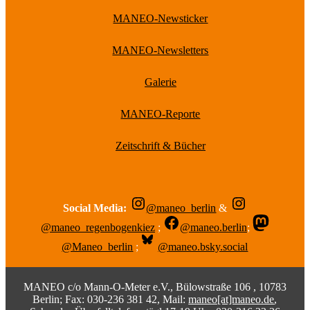
MANEO-Newsticker
MANEO-Newsletters
Galerie
MANEO-Reporte
Zeitschrift & Bücher
Social Media:
@maneo_berlin
&
@maneo_regenbogenkiez
;
@maneo.berlin
;
@Maneo_berlin
;
@maneo.bsky.social
MANEO c/o Mann-O-Meter e.V., Bülowstraße 106 , 10783
Berlin; Fax: 030-236 381 42, Mail:
maneo[at]maneo.de
,