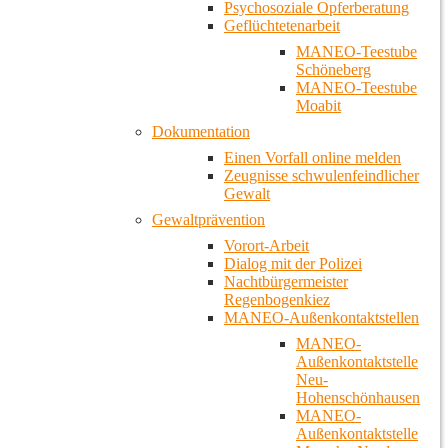
Psychosoziale Opferberatung
Geflüchtetenarbeit
MANEO-Teestube
Schöneberg
MANEO-Teestube
Moabit
Dokumentation
Einen Vorfall online melden
Zeugnisse schwulenfeindlicher
Gewalt
Gewaltprävention
Vorort-Arbeit
Dialog mit der Polizei
Nachtbürgermeister
Regenbogenkiez
MANEO-Außenkontaktstellen
MANEO-
Außenkontaktstelle
Neu-
Hohenschönhausen
MANEO-
Außenkontaktstelle