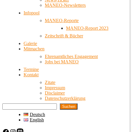
MANEO-Newsletters
Infopool
MANEO-Reporte
MANEO-Report 2023
Zeitschrift & Bücher
Galerie
Mitmachen
Ehrenamtliches Engagement
Jobs bei MANEO
Termine
Kontakt
Zitate
Impressum
Disclaimer
Datenschutzerklärung
Suchen
Deutsch
English
Facebook
Instagram
Mastodon