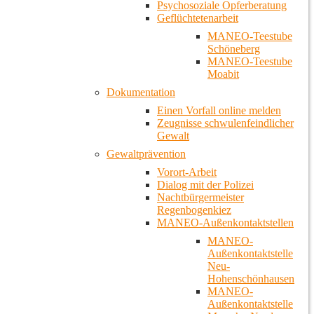
Psychosoziale Opferberatung
Geflüchtetenarbeit
MANEO-Teestube
Schöneberg
MANEO-Teestube
Moabit
Dokumentation
Einen Vorfall online melden
Zeugnisse schwulenfeindlicher
Gewalt
Gewaltprävention
Vorort-Arbeit
Dialog mit der Polizei
Nachtbürgermeister
Regenbogenkiez
MANEO-Außenkontaktstellen
MANEO-
Außenkontaktstelle
Neu-
Hohenschönhausen
MANEO-
Außenkontaktstelle