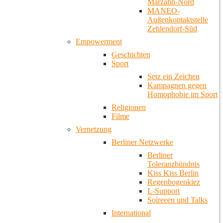
Marzahn-Nord
MANEO-
Außenkontaktstelle
Zehlendorf-Süd
Empowerment
Geschichten
Sport
Setz ein Zeichen
Kampagnen gegen
Homophobie im Sport
Religionen
Filme
Vernetzung
Berliner Netzwerke
Berliner
Toleranzbündnis
Kiss Kiss Berlin
Regenbogenkiez
L-Support
Soireeen und Talks
International