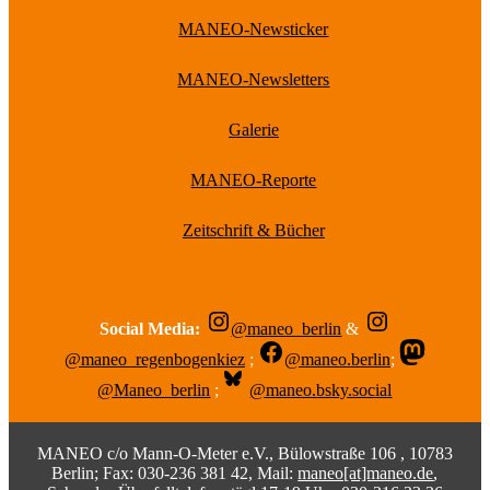
MANEO-Newsticker
MANEO-Newsletters
Galerie
MANEO-Reporte
Zeitschrift & Bücher
Social Media:
@maneo_berlin
&
@maneo_regenbogenkiez
;
@maneo.berlin
;
@Maneo_berlin
;
@maneo.bsky.social
MANEO c/o Mann-O-Meter e.V., Bülowstraße 106 , 10783
Berlin; Fax: 030-236 381 42, Mail:
maneo[at]maneo.de
,