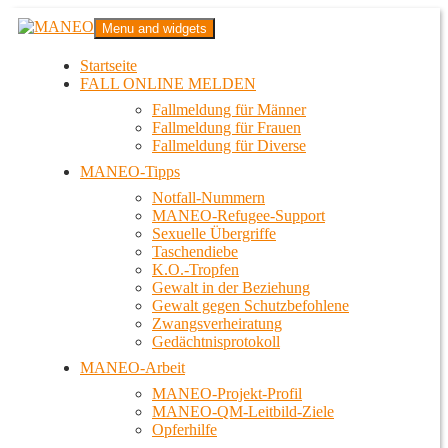
Zum
MANEO
Menu and widgets
Inhalt
Das schwule Anti-Gewalt-Projekt in Berlin
springen
Startseite
FALL ONLINE MELDEN
Fallmeldung für Männer
Fallmeldung für Frauen
Fallmeldung für Diverse
MANEO-Tipps
Notfall-Nummern
MANEO-Refugee-Support
Sexuelle Übergriffe
Taschendiebe
K.O.-Tropfen
Gewalt in der Beziehung
Gewalt gegen Schutzbefohlene
Zwangsverheiratung
Gedächtnisprotokoll
MANEO-Arbeit
MANEO-Projekt-Profil
MANEO-QM-Leitbild-Ziele
Opferhilfe