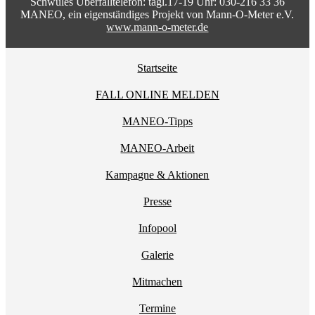
Schwules Überfalltelefon: tägl.17-19 Uhr: 030-216 33 36
MANEO, ein eigenständiges Projekt von Mann-O-Meter e.V.
www.mann-o-meter.de
Startseite
FALL ONLINE MELDEN
MANEO-Tipps
MANEO-Arbeit
Kampagne & Aktionen
Presse
Infopool
Galerie
Mitmachen
Termine