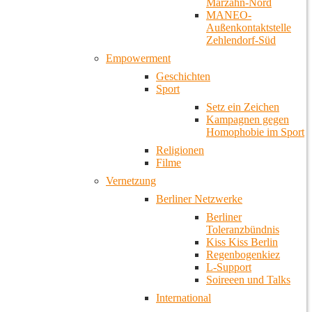
Marzahn-Nord
MANEO-
Außenkontaktstelle
Zehlendorf-Süd
Empowerment
Geschichten
Sport
Setz ein Zeichen
Kampagnen gegen
Homophobie im Sport
Religionen
Filme
Vernetzung
Berliner Netzwerke
Berliner
Toleranzbündnis
Kiss Kiss Berlin
Regenbogenkiez
L-Support
Soireeen und Talks
International