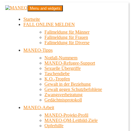
Zum
MANEO
Menu and widgets
Inhalt
Das schwule Anti-Gewalt-Projekt in Berlin
springen
Startseite
FALL ONLINE MELDEN
Fallmeldung für Männer
Fallmeldung für Frauen
Fallmeldung für Diverse
MANEO-Tipps
Notfall-Nummern
MANEO-Refugee-Support
Sexuelle Übergriffe
Taschendiebe
K.O.-Tropfen
Gewalt in der Beziehung
Gewalt gegen Schutzbefohlene
Zwangsverheiratung
Gedächtnisprotokoll
MANEO-Arbeit
MANEO-Projekt-Profil
MANEO-QM-Leitbild-Ziele
Opferhilfe