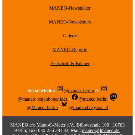
MANEO-Newsticker
MANEO-Newsletters
Galerie
MANEO-Reporte
Zeitschrift & Bücher
Social Media:
@maneo_berlin
&
@maneo_regenbogenkiez
;
@maneo.berlin
;
@Maneo_berlin
;
@maneo.bsky.social
MANEO c/o Mann-O-Meter e.V., Bülowstraße 106 , 10783
Berlin; Fax: 030-236 381 42, Mail:
maneo[at]maneo.de
,