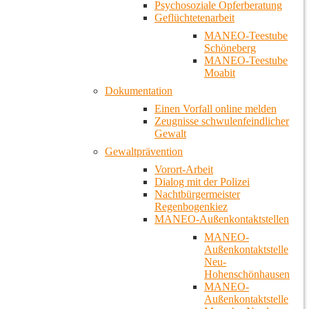
Psychosoziale Opferberatung
Geflüchtetenarbeit
MANEO-Teestube
Schöneberg
MANEO-Teestube
Moabit
Dokumentation
Einen Vorfall online melden
Zeugnisse schwulenfeindlicher
Gewalt
Gewaltprävention
Vorort-Arbeit
Dialog mit der Polizei
Nachtbürgermeister
Regenbogenkiez
MANEO-Außenkontaktstellen
MANEO-
Außenkontaktstelle
Neu-
Hohenschönhausen
MANEO-
Außenkontaktstelle