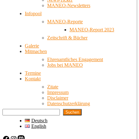
MANEO-Newsletters
Infopool
MANEO-Reporte
MANEO-Report 2023
Zeitschrift & Bücher
Galerie
Mitmachen
Ehrenamtliches Engagement
Jobs bei MANEO
Termine
Kontakt
Zitate
Impressum
Disclaimer
Datenschutzerklärung
Suchen
Deutsch
English
Facebook
Instagram
Mastodon