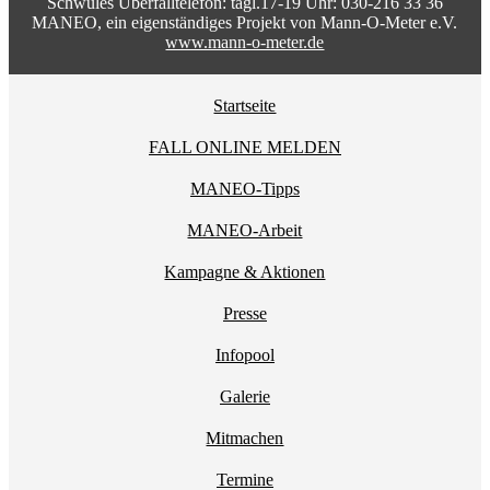
Schwules Überfalltelefon: tägl.17-19 Uhr: 030-216 33 36
MANEO, ein eigenständiges Projekt von Mann-O-Meter e.V.
www.mann-o-meter.de
Startseite
FALL ONLINE MELDEN
MANEO-Tipps
MANEO-Arbeit
Kampagne & Aktionen
Presse
Infopool
Galerie
Mitmachen
Termine