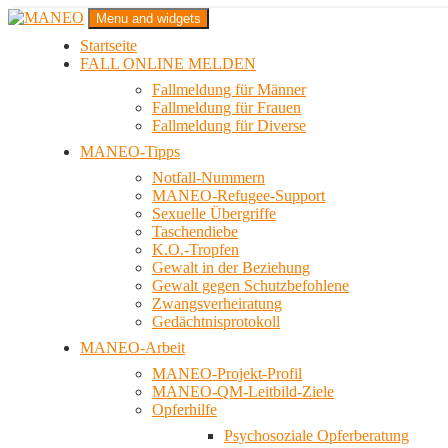
Zum
Menu and widgets
Inhalt
Startseite
springen
Das schwule Anti-Gewalt-Projekt in Berlin
FALL ONLINE MELDEN
MANEO
Fallmeldung für Männer
Fallmeldung für Frauen
Fallmeldung für Diverse
MANEO-Tipps
Notfall-Nummern
MANEO-Refugee-Support
Sexuelle Übergriffe
Taschendiebe
K.O.-Tropfen
Gewalt in der Beziehung
Gewalt gegen Schutzbefohlene
Zwangsverheiratung
Gedächtnisprotokoll
MANEO-Arbeit
MANEO-Projekt-Profil
MANEO-QM-Leitbild-Ziele
Opferhilfe
Psychosoziale Opferberatung