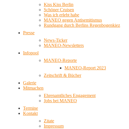
Kiss Kiss Berlin
Schöner Cruisen
Was ich erlebt habe
MANEO gegen Antisemitismus
Rundgang durch Berlins Regenbogenkiez
Presse
News-Ticker
MANEO-Newsletters
Infopool
MANEO-Reporte
MANEO-Report 2023
Zeitschrift & Bücher
Galerie
Mitmachen
Ehrenamtliches Engagement
Jobs bei MANEO
Termine
Kontakt
Zitate
Impressum