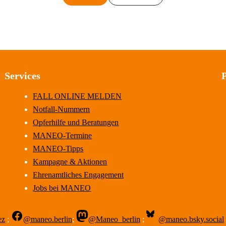
Services
FALL ONLINE MELDEN
Notfall-Nummern
Opferhilfe und Beratungen
MANEO-Termine
MANEO-Tipps
Kampagne & Aktionen
Ehrenamtliches Engagement
Jobs bei MANEO
ez
;
@maneo.berlin
;
@Maneo_berlin
;
@maneo.bsky.social