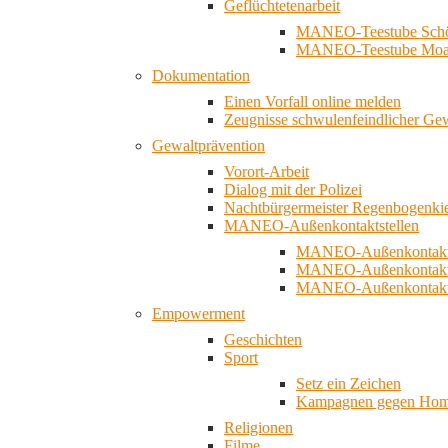
Geflüchtetenarbeit
MANEO-Teestube Schö
MANEO-Teestube Moa
Dokumentation
Einen Vorfall online melden
Zeugnisse schwulenfeindlicher Ge
Gewaltprävention
Vorort-Arbeit
Dialog mit der Polizei
Nachtbürgermeister Regenbogenki
MANEO-Außenkontaktstellen
MANEO-Außenkontakts
MANEO-Außenkontakts
MANEO-Außenkontaktst
Empowerment
Geschichten
Sport
Setz ein Zeichen
Kampagnen gegen Homo
Religionen
Filme