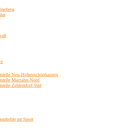
neberg
bit
walt
ez
telle Neu-Hohenschönhausen
telle Marzahn-Nord
elle Zehlendorf-Süd
phobie im Sport