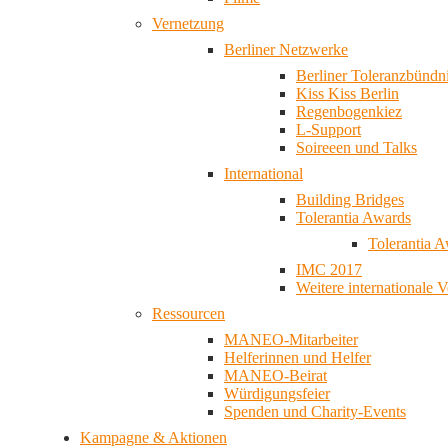
Vernetzung
Berliner Netzwerke
Berliner Toleranzbündn
Kiss Kiss Berlin
Regenbogenkiez
L-Support
Soireeen und Talks
International
Building Bridges
Tolerantia Awards
Tolerantia 
IMC 2017
Weitere internationale 
Ressourcen
MANEO-Mitarbeiter
Helferinnen und Helfer
MANEO-Beirat
Würdigungsfeier
Spenden und Charity-Events
Kampagne & Aktionen