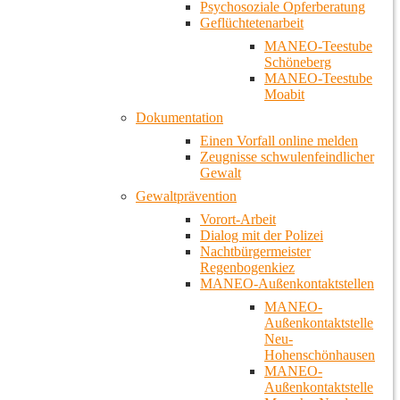
Psychosoziale Opferberatung
Geflüchtetenarbeit
MANEO-Teestube
Schöneberg
MANEO-Teestube
Moabit
Dokumentation
Einen Vorfall online melden
Zeugnisse schwulenfeindlicher
Gewalt
Gewaltprävention
Vorort-Arbeit
Dialog mit der Polizei
Nachtbürgermeister
Regenbogenkiez
MANEO-Außenkontaktstellen
MANEO-
Außenkontaktstelle
Neu-
Hohenschönhausen
MANEO-
Außenkontaktstelle