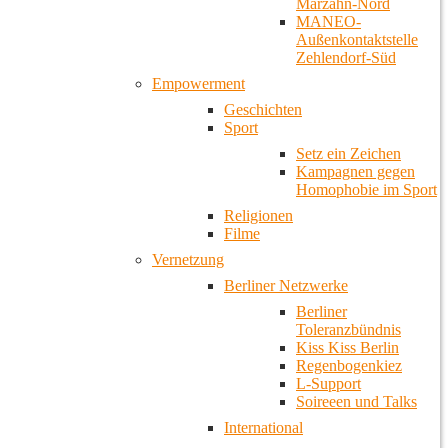
Marzahn-Nord
MANEO-
Außenkontaktstelle
Zehlendorf-Süd
Empowerment
Geschichten
Sport
Setz ein Zeichen
Kampagnen gegen
Homophobie im Sport
Religionen
Filme
Vernetzung
Berliner Netzwerke
Berliner
Toleranzbündnis
Kiss Kiss Berlin
Regenbogenkiez
L-Support
Soireeen und Talks
International