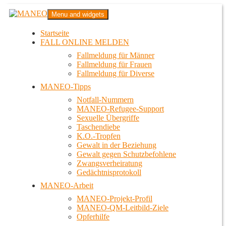
Zum
MANEO
Menu and widgets
Inhalt
Das schwule Anti-Gewalt-Projekt in Berlin
springen
Startseite
FALL ONLINE MELDEN
Fallmeldung für Männer
Fallmeldung für Frauen
Fallmeldung für Diverse
MANEO-Tipps
Notfall-Nummern
MANEO-Refugee-Support
Sexuelle Übergriffe
Taschendiebe
K.O.-Tropfen
Gewalt in der Beziehung
Gewalt gegen Schutzbefohlene
Zwangsverheiratung
Gedächtnisprotokoll
MANEO-Arbeit
MANEO-Projekt-Profil
MANEO-QM-Leitbild-Ziele
Opferhilfe