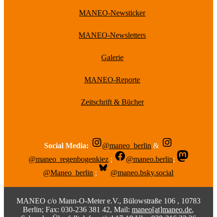
MANEO-Newsticker
MANEO-Newsletters
Galerie
MANEO-Reporte
Zeitschrift & Bücher
Social Media:
@maneo_berlin
&
@maneo_regenbogenkiez
;
@maneo.berlin
;
@Maneo_berlin
;
@maneo.bsky.social
MANEO c/o Mann-O-Meter e.V., Bülowstraße 106 , 10783
Berlin; Fax: 030-236 381 42, Mail:
maneo[at]maneo.de
,