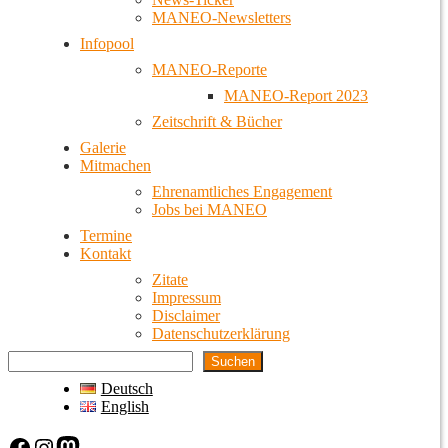
MANEO-Newsletters
Infopool
MANEO-Reporte
MANEO-Report 2023
Zeitschrift & Bücher
Galerie
Mitmachen
Ehrenamtliches Engagement
Jobs bei MANEO
Termine
Kontakt
Zitate
Impressum
Disclaimer
Datenschutzerklärung
Suchen
Deutsch
English
Facebook
Instagram
Mastodon