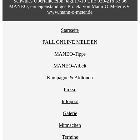
Schwules Überfalltelefon: tägl.17-19 Uhr: 030-216 33 36
MANEO, ein eigenständiges Projekt von Mann-O-Meter e.V.
www.mann-o-meter.de
Startseite
FALL ONLINE MELDEN
MANEO-Tipps
MANEO-Arbeit
Kampagne & Aktionen
Presse
Infopool
Galerie
Mitmachen
Termine