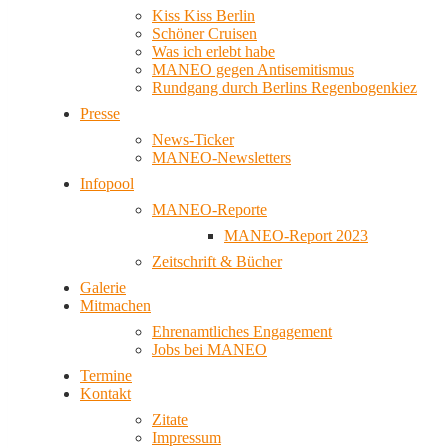
Kiss Kiss Berlin
Schöner Cruisen
Was ich erlebt habe
MANEO gegen Antisemitismus
Rundgang durch Berlins Regenbogenkiez
Presse
News-Ticker
MANEO-Newsletters
Infopool
MANEO-Reporte
MANEO-Report 2023
Zeitschrift & Bücher
Galerie
Mitmachen
Ehrenamtliches Engagement
Jobs bei MANEO
Termine
Kontakt
Zitate
Impressum