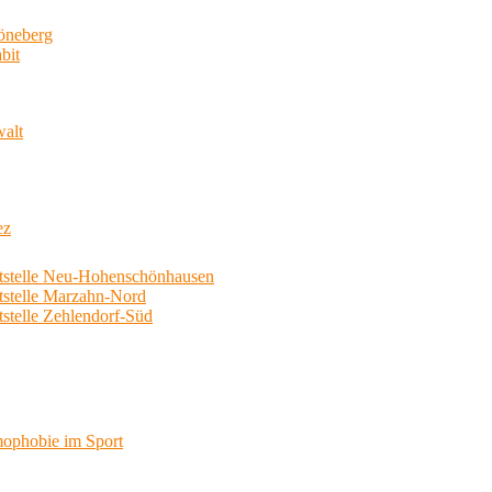
neberg
bit
walt
ez
telle Neu-Hohenschönhausen
telle Marzahn-Nord
elle Zehlendorf-Süd
phobie im Sport