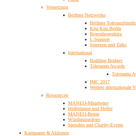
Vernetzung
Berliner Netzwerke
Berliner Toleranzbündn
Kiss Kiss Berlin
Regenbogenkiez
L-Support
Soireeen und Talks
International
Building Bridges
Tolerantia Awards
Tolerantia 
IMC 2017
Weitere internationale 
Ressourcen
MANEO-Mitarbeiter
Helferinnen und Helfer
MANEO-Beirat
Würdigungsfeier
Spenden und Charity-Events
Kampagne & Aktionen