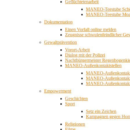
Geflüchtetenarbeit
MANEO-Teestube Schö
MANEO-Teestube Moa
Dokumentation
Einen Vorfall online melden
Zeugnisse schwulenfeindlicher Ge
Gewaltprävention
Vorort-Arbeit
Dialog mit der Polizei
Nachtbürgermeister Regenbogenki
MANEO-Außenkontaktstellen
MANEO-Außenkontakts
MANEO-Außenkontakts
MANEO-Außenkontaktst
Empowerment
Geschichten
Sport
Setz ein Zeichen
Kampagnen gegen Homo
Religionen
Filme