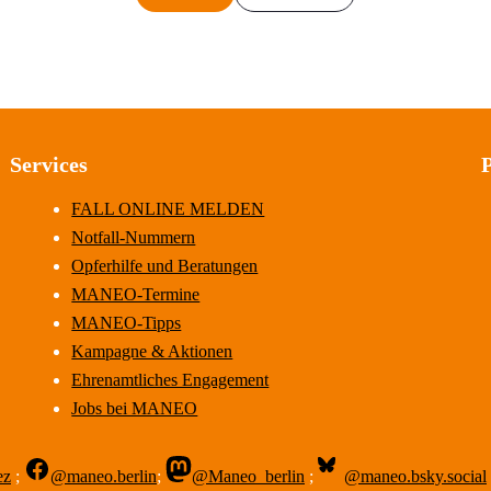
Services
FALL ONLINE MELDEN
Notfall-Nummern
Opferhilfe und Beratungen
MANEO-Termine
MANEO-Tipps
Kampagne & Aktionen
Ehrenamtliches Engagement
Jobs bei MANEO
ez
;
@maneo.berlin
;
@Maneo_berlin
;
@maneo.bsky.social