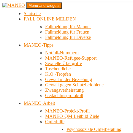
Zum
Menu and widgets
Inhalt
Startseite
springen
Das schwule Anti-Gewalt-Projekt in Berlin
FALL ONLINE MELDEN
MANEO
Fallmeldung für Männer
Fallmeldung für Frauen
Fallmeldung für Diverse
MANEO-Tipps
Notfall-Nummern
MANEO-Refugee-Support
Sexuelle Übergriffe
Taschendiebe
K.O.-Tropfen
Gewalt in der Beziehung
Gewalt gegen Schutzbefohlene
Zwangsverheiratung
Gedächtnisprotokoll
MANEO-Arbeit
MANEO-Projekt-Profil
MANEO-QM-Leitbild-Ziele
Opferhilfe
Psychosoziale Opferberatung