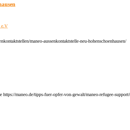
hausen
t e.V
enkontaktstellen/maneo-aussenkontaktstelle-neu-hohenschoenhausen/
e https://maneo.de/tipps-fuer-opfer-von-gewalt/maneo-refugee-support