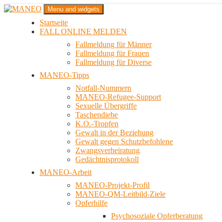
Zum
Menu and widgets
Inhalt
Startseite
springen
Das schwule Anti-Gewalt-Projekt in Berlin
FALL ONLINE MELDEN
MANEO
Fallmeldung für Männer
Fallmeldung für Frauen
Fallmeldung für Diverse
MANEO-Tipps
Notfall-Nummern
MANEO-Refugee-Support
Sexuelle Übergriffe
Taschendiebe
K.O.-Tropfen
Gewalt in der Beziehung
Gewalt gegen Schutzbefohlene
Zwangsverheiratung
Gedächtnisprotokoll
MANEO-Arbeit
MANEO-Projekt-Profil
MANEO-QM-Leitbild-Ziele
Opferhilfe
Psychosoziale Opferberatung