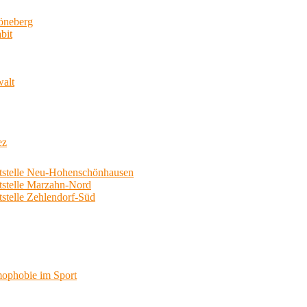
neberg
bit
walt
ez
telle Neu-Hohenschönhausen
telle Marzahn-Nord
elle Zehlendorf-Süd
phobie im Sport