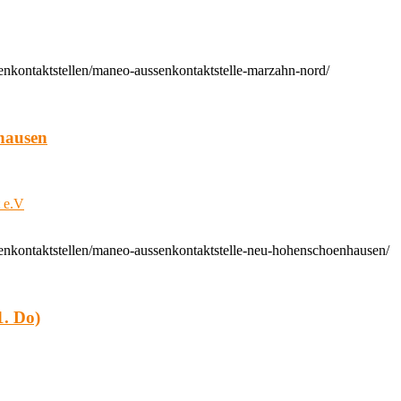
enkontaktstellen/maneo-aussenkontaktstelle-marzahn-nord/
hausen
t e.V
enkontaktstellen/maneo-aussenkontaktstelle-neu-hohenschoenhausen/
. Do)