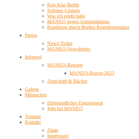
Kiss Kiss Berlin
Schöner Cruisen
Was ich erlebt habe
MANEO gegen Antisemitismus
Rundgang durch Berlins Regenbogenkiez
Presse
News-Ticker
MANEO-Newsletters
Infopool
MANEO-Reporte
MANEO-Report 2023
Zeitschrift & Bücher
Galerie
Mitmachen
Ehrenamtliches Engagement
Jobs bei MANEO
Termine
Kontakt
Zitate
Impressum