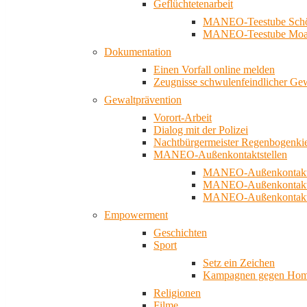
Geflüchtetenarbeit
MANEO-Teestube Schö
MANEO-Teestube Moa
Dokumentation
Einen Vorfall online melden
Zeugnisse schwulenfeindlicher Ge
Gewaltprävention
Vorort-Arbeit
Dialog mit der Polizei
Nachtbürgermeister Regenbogenki
MANEO-Außenkontaktstellen
MANEO-Außenkontakts
MANEO-Außenkontakts
MANEO-Außenkontaktst
Empowerment
Geschichten
Sport
Setz ein Zeichen
Kampagnen gegen Homo
Religionen
Filme