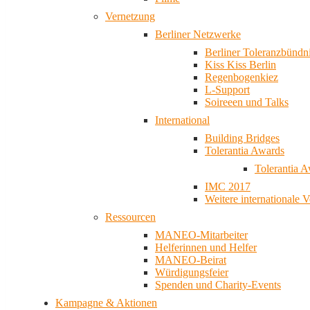
Vernetzung
Berliner Netzwerke
Berliner Toleranzbündn
Kiss Kiss Berlin
Regenbogenkiez
L-Support
Soireeen und Talks
International
Building Bridges
Tolerantia Awards
Tolerantia 
IMC 2017
Weitere internationale 
Ressourcen
MANEO-Mitarbeiter
Helferinnen und Helfer
MANEO-Beirat
Würdigungsfeier
Spenden und Charity-Events
Kampagne & Aktionen