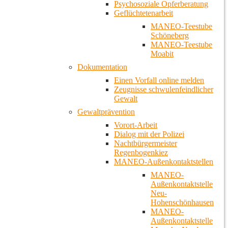
Psychosoziale Opferberatung
Geflüchtetenarbeit
MANEO-Teestube
Schöneberg
MANEO-Teestube
Moabit
Dokumentation
Einen Vorfall online melden
Zeugnisse schwulenfeindlicher
Gewalt
Gewaltprävention
Vorort-Arbeit
Dialog mit der Polizei
Nachtbürgermeister
Regenbogenkiez
MANEO-Außenkontaktstellen
MANEO-
Außenkontaktstelle
Neu-
Hohenschönhausen
MANEO-
Außenkontaktstelle