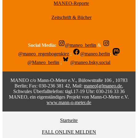
MANEO-Reporte
Zeitschrift & Bücher
Social Media:
@maneo_berlin
&
@maneo_regenbogenkiez
;
@maneo.berlin
;
@Maneo_berlin
;
@maneo.bsky.social
MANEO c/o Mann-O-Meter e.V., Bülowstraße 106 , 10783
Berlin; Fax: 030-236 381 42, Mail:
maneo[at]maneo.de
,
Schwules Überfalltelefon: tägl.17-19 Uhr: 030-216 33 36
MANEO, ein eigenständiges Projekt von Mann-O-Meter e.V.
www.mann-o-meter.de
Startseite
FALL ONLINE MELDEN