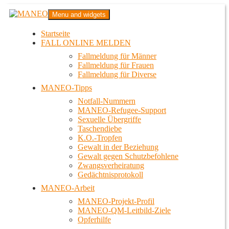
Zum
MANEO
Menu and widgets
Inhalt
Das schwule Anti-Gewalt-Projekt in Berlin
springen
Startseite
FALL ONLINE MELDEN
Fallmeldung für Männer
Fallmeldung für Frauen
Fallmeldung für Diverse
MANEO-Tipps
Notfall-Nummern
MANEO-Refugee-Support
Sexuelle Übergriffe
Taschendiebe
K.O.-Tropfen
Gewalt in der Beziehung
Gewalt gegen Schutzbefohlene
Zwangsverheiratung
Gedächtnisprotokoll
MANEO-Arbeit
MANEO-Projekt-Profil
MANEO-QM-Leitbild-Ziele
Opferhilfe