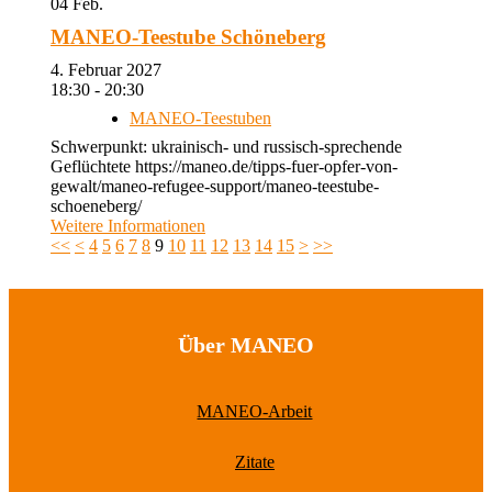
04
Feb.
MANEO-Teestube Schöneberg
4. Februar 2027
18:30 - 20:30
MANEO-Teestuben
Schwerpunkt: ukrainisch- und russisch-sprechende
Geflüchtete https://maneo.de/tipps-fuer-opfer-von-
gewalt/maneo-refugee-support/maneo-teestube-
schoeneberg/
Weitere Informationen
<<
<
4
5
6
7
8
9
10
11
12
13
14
15
>
>>
Über MANEO
MANEO-Arbeit
Zitate