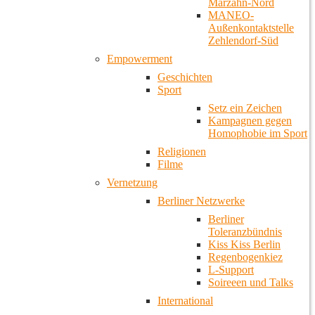
Marzahn-Nord
MANEO-
Außenkontaktstelle
Zehlendorf-Süd
Empowerment
Geschichten
Sport
Setz ein Zeichen
Kampagnen gegen
Homophobie im Sport
Religionen
Filme
Vernetzung
Berliner Netzwerke
Berliner
Toleranzbündnis
Kiss Kiss Berlin
Regenbogenkiez
L-Support
Soireeen und Talks
International