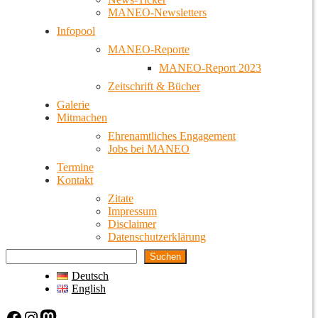
MANEO-Newsletters
Infopool
MANEO-Reporte
MANEO-Report 2023
Zeitschrift & Bücher
Galerie
Mitmachen
Ehrenamtliches Engagement
Jobs bei MANEO
Termine
Kontakt
Zitate
Impressum
Disclaimer
Datenschutzerklärung
Suchen
Deutsch
English
Facebook
Instagram
Mastodon