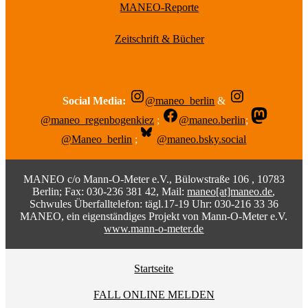
MANEO-Reporte
Zeitschrift & Bücher
Social Media:
@maneo_berlin
&
@maneo_regenbogenkiez
;
@maneo.berlin
;
@Maneo_berlin
;
@maneo.bsky.social
MANEO c/o Mann-O-Meter e.V., Bülowstraße 106 , 10783
Berlin; Fax: 030-236 381 42, Mail:
maneo[at]maneo.de
,
Schwules Überfalltelefon: tägl.17-19 Uhr: 030-216 33 36
MANEO, ein eigenständiges Projekt von Mann-O-Meter e.V.
www.mann-o-meter.de
Startseite
FALL ONLINE MELDEN