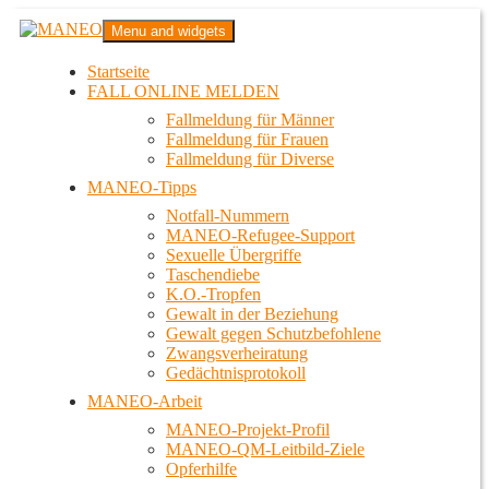
Zum
MANEO
Menu and widgets
Inhalt
Das schwule Anti-Gewalt-Projekt in Berlin
springen
Startseite
FALL ONLINE MELDEN
Fallmeldung für Männer
Fallmeldung für Frauen
Fallmeldung für Diverse
MANEO-Tipps
Notfall-Nummern
MANEO-Refugee-Support
Sexuelle Übergriffe
Taschendiebe
K.O.-Tropfen
Gewalt in der Beziehung
Gewalt gegen Schutzbefohlene
Zwangsverheiratung
Gedächtnisprotokoll
MANEO-Arbeit
MANEO-Projekt-Profil
MANEO-QM-Leitbild-Ziele
Opferhilfe