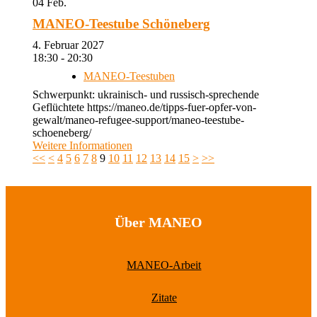
04
Feb.
MANEO-Teestube Schöneberg
4. Februar 2027
18:30 - 20:30
MANEO-Teestuben
Schwerpunkt: ukrainisch- und russisch-sprechende
Geflüchtete https://maneo.de/tipps-fuer-opfer-von-
gewalt/maneo-refugee-support/maneo-teestube-
schoeneberg/
Weitere Informationen
<<
<
4
5
6
7
8
9
10
11
12
13
14
15
>
>>
Über MANEO
MANEO-Arbeit
Zitate