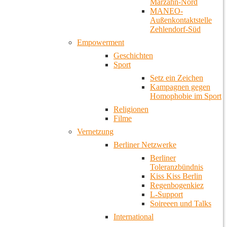
Marzahn-Nord
MANEO-
Außenkontaktstelle
Zehlendorf-Süd
Empowerment
Geschichten
Sport
Setz ein Zeichen
Kampagnen gegen
Homophobie im Sport
Religionen
Filme
Vernetzung
Berliner Netzwerke
Berliner
Toleranzbündnis
Kiss Kiss Berlin
Regenbogenkiez
L-Support
Soireeen und Talks
International