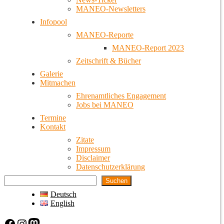
MANEO-Newsletters
Infopool
MANEO-Reporte
MANEO-Report 2023
Zeitschrift & Bücher
Galerie
Mitmachen
Ehrenamtliches Engagement
Jobs bei MANEO
Termine
Kontakt
Zitate
Impressum
Disclaimer
Datenschutzerklärung
Suchen
Deutsch
English
Facebook
Instagram
Mastodon