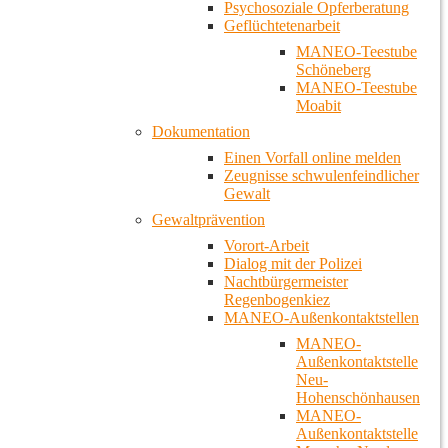
Psychosoziale Opferberatung
Geflüchtetenarbeit
MANEO-Teestube
Schöneberg
MANEO-Teestube
Moabit
Dokumentation
Einen Vorfall online melden
Zeugnisse schwulenfeindlicher
Gewalt
Gewaltprävention
Vorort-Arbeit
Dialog mit der Polizei
Nachtbürgermeister
Regenbogenkiez
MANEO-Außenkontaktstellen
MANEO-
Außenkontaktstelle
Neu-
Hohenschönhausen
MANEO-
Außenkontaktstelle