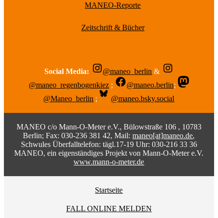
MANEO-Reporte
Zeitschrift & Bücher
Social Media:
@maneo_berlin
&
@maneo_regenbogenkiez
;
@maneo.berlin
;
@Maneo_berlin
;
@maneo.bsky.social
MANEO c/o Mann-O-Meter e.V., Bülowstraße 106 , 10783
Berlin; Fax: 030-236 381 42, Mail:
maneo[at]maneo.de
,
Schwules Überfalltelefon: tägl.17-19 Uhr: 030-216 33 36
MANEO, ein eigenständiges Projekt von Mann-O-Meter e.V.
www.mann-o-meter.de
Startseite
FALL ONLINE MELDEN