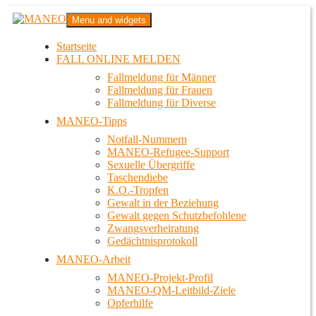
Zum
MANEO
Menu and widgets
Inhalt
Das schwule Anti-Gewalt-Projekt in Berlin
springen
Startseite
FALL ONLINE MELDEN
Fallmeldung für Männer
Fallmeldung für Frauen
Fallmeldung für Diverse
MANEO-Tipps
Notfall-Nummern
MANEO-Refugee-Support
Sexuelle Übergriffe
Taschendiebe
K.O.-Tropfen
Gewalt in der Beziehung
Gewalt gegen Schutzbefohlene
Zwangsverheiratung
Gedächtnisprotokoll
MANEO-Arbeit
MANEO-Projekt-Profil
MANEO-QM-Leitbild-Ziele
Opferhilfe