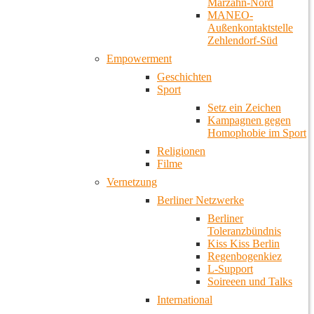
Marzahn-Nord
MANEO-
Außenkontaktstelle
Zehlendorf-Süd
Empowerment
Geschichten
Sport
Setz ein Zeichen
Kampagnen gegen
Homophobie im Sport
Religionen
Filme
Vernetzung
Berliner Netzwerke
Berliner
Toleranzbündnis
Kiss Kiss Berlin
Regenbogenkiez
L-Support
Soireeen und Talks
International