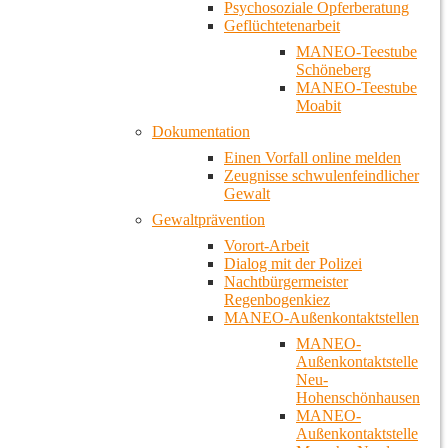
Psychosoziale Opferberatung
Geflüchtetenarbeit
MANEO-Teestube
Schöneberg
MANEO-Teestube
Moabit
Dokumentation
Einen Vorfall online melden
Zeugnisse schwulenfeindlicher
Gewalt
Gewaltprävention
Vorort-Arbeit
Dialog mit der Polizei
Nachtbürgermeister
Regenbogenkiez
MANEO-Außenkontaktstellen
MANEO-
Außenkontaktstelle
Neu-
Hohenschönhausen
MANEO-
Außenkontaktstelle