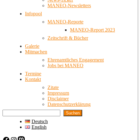
MANEO-Newsletters
Infopool
MANEO-Reporte
MANEO-Report 2023
Zeitschrift & Bücher
Galerie
Mitmachen
Ehrenamtliches Engagement
Jobs bei MANEO
Termine
Kontakt
Zitate
Impressum
Disclaimer
Datenschutzerklärung
Suchen
Deutsch
English
Facebook
Instagram
Mastodon