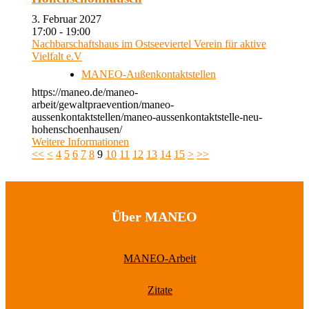
3. Februar 2027
17:00 - 19:00
Nachbarschaftshaus im Ostseeviertel Verein für aktive
Vielfalt e.V
MANEO-Außenkontaktstellen
https://maneo.de/maneo-
arbeit/gewaltpraevention/maneo-
aussenkontaktstellen/maneo-aussenkontaktstelle-neu-
hohenschoenhausen/
Weitere Informationen
<<
<
4
5
6
7
8
9
10
11
12
13
14
15
>
>>
Über MANEO
MANEO-Arbeit
Zitate