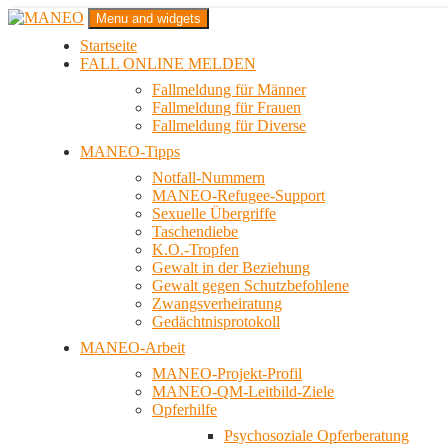
Zum
Menu and widgets
Inhalt
Startseite
springen
Das schwule Anti-Gewalt-Projekt in Berlin
FALL ONLINE MELDEN
MANEO
Fallmeldung für Männer
Fallmeldung für Frauen
Fallmeldung für Diverse
MANEO-Tipps
Notfall-Nummern
MANEO-Refugee-Support
Sexuelle Übergriffe
Taschendiebe
K.O.-Tropfen
Gewalt in der Beziehung
Gewalt gegen Schutzbefohlene
Zwangsverheiratung
Gedächtnisprotokoll
MANEO-Arbeit
MANEO-Projekt-Profil
MANEO-QM-Leitbild-Ziele
Opferhilfe
Psychosoziale Opferberatung