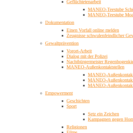
Geflüchtetenarbeit
MANEO-Teestube Schö
MANEO-Teestube Moa
Dokumentation
Einen Vorfall online melden
Zeugnisse schwulenfeindlicher Ge
Gewaltprävention
Vorort-Arbeit
Dialog mit der Polizei
Nachtbürgermeister Regenbogenki
MANEO-Außenkontaktstellen
MANEO-Außenkontakts
MANEO-Außenkontakts
MANEO-Außenkontaktst
Empowerment
Geschichten
Sport
Setz ein Zeichen
Kampagnen gegen Homo
Religionen
Filme