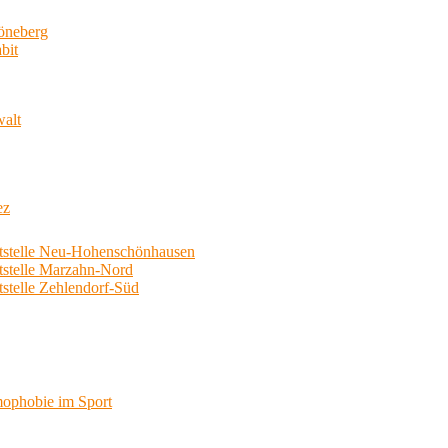
neberg
bit
walt
ez
telle Neu-Hohenschönhausen
telle Marzahn-Nord
elle Zehlendorf-Süd
phobie im Sport