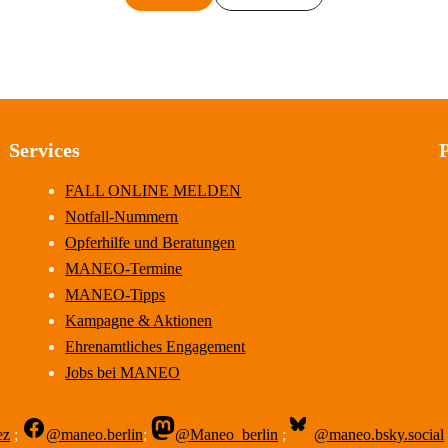
Services
FALL ONLINE MELDEN
Notfall-Nummern
Opferhilfe und Beratungen
MANEO-Termine
MANEO-Tipps
Kampagne & Aktionen
Ehrenamtliches Engagement
Jobs bei MANEO
ez
;
@maneo.berlin
;
@Maneo_berlin
;
@maneo.bsky.social