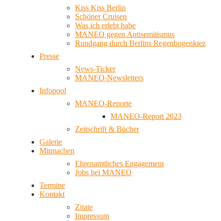
Kiss Kiss Berlin
Schöner Cruisen
Was ich erlebt habe
MANEO gegen Antisemitismus
Rundgang durch Berlins Regenbogenkiez
Presse
News-Ticker
MANEO-Newsletters
Infopool
MANEO-Reporte
MANEO-Report 2023
Zeitschrift & Bücher
Galerie
Mitmachen
Ehrenamtliches Engagement
Jobs bei MANEO
Termine
Kontakt
Zitate
Impressum