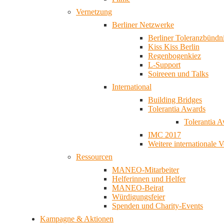
Vernetzung
Berliner Netzwerke
Berliner Toleranzbündn
Kiss Kiss Berlin
Regenbogenkiez
L-Support
Soireeen und Talks
International
Building Bridges
Tolerantia Awards
Tolerantia 
IMC 2017
Weitere internationale 
Ressourcen
MANEO-Mitarbeiter
Helferinnen und Helfer
MANEO-Beirat
Würdigungsfeier
Spenden und Charity-Events
Kampagne & Aktionen