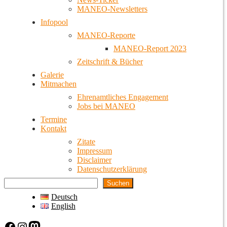
MANEO-Newsletters
Infopool
MANEO-Reporte
MANEO-Report 2023
Zeitschrift & Bücher
Galerie
Mitmachen
Ehrenamtliches Engagement
Jobs bei MANEO
Termine
Kontakt
Zitate
Impressum
Disclaimer
Datenschutzerklärung
Suchen
Deutsch
English
Facebook
Instagram
Mastodon