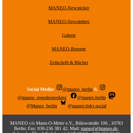
MANEO-Newsticker
MANEO-Newsletters
Galerie
MANEO-Reporte
Zeitschrift & Bücher
Social Media:
@maneo_berlin
&
@maneo_regenbogenkiez
;
@maneo.berlin
;
@Maneo_berlin
;
@maneo.bsky.social
MANEO c/o Mann-O-Meter e.V., Bülowstraße 106 , 10783
Berlin; Fax: 030-236 381 42, Mail:
maneo[at]maneo.de
,