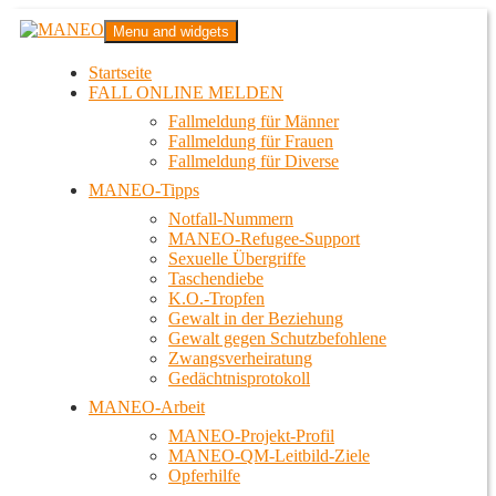
Zum
MANEO
Menu and widgets
Inhalt
Das schwule Anti-Gewalt-Projekt in Berlin
springen
Startseite
FALL ONLINE MELDEN
Fallmeldung für Männer
Fallmeldung für Frauen
Fallmeldung für Diverse
MANEO-Tipps
Notfall-Nummern
MANEO-Refugee-Support
Sexuelle Übergriffe
Taschendiebe
K.O.-Tropfen
Gewalt in der Beziehung
Gewalt gegen Schutzbefohlene
Zwangsverheiratung
Gedächtnisprotokoll
MANEO-Arbeit
MANEO-Projekt-Profil
MANEO-QM-Leitbild-Ziele
Opferhilfe