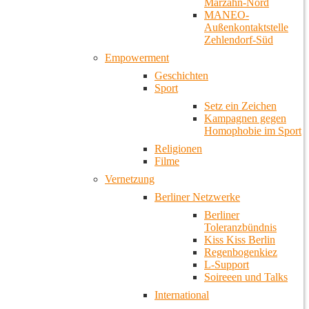
Marzahn-Nord
MANEO-
Außenkontaktstelle
Zehlendorf-Süd
Empowerment
Geschichten
Sport
Setz ein Zeichen
Kampagnen gegen
Homophobie im Sport
Religionen
Filme
Vernetzung
Berliner Netzwerke
Berliner
Toleranzbündnis
Kiss Kiss Berlin
Regenbogenkiez
L-Support
Soireeen und Talks
International