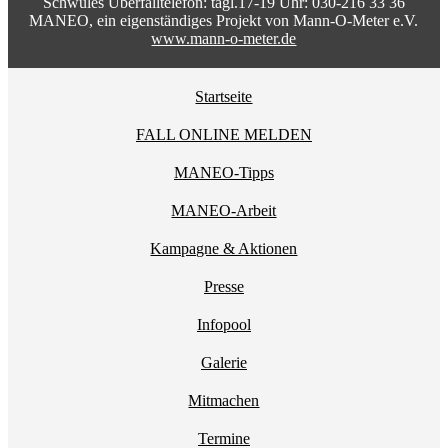
Schwules Überfalltelefon: tägl.17-19 Uhr: 030-216 33 36
MANEO, ein eigenständiges Projekt von Mann-O-Meter e.V.
www.mann-o-meter.de
Startseite
FALL ONLINE MELDEN
MANEO-Tipps
MANEO-Arbeit
Kampagne & Aktionen
Presse
Infopool
Galerie
Mitmachen
Termine