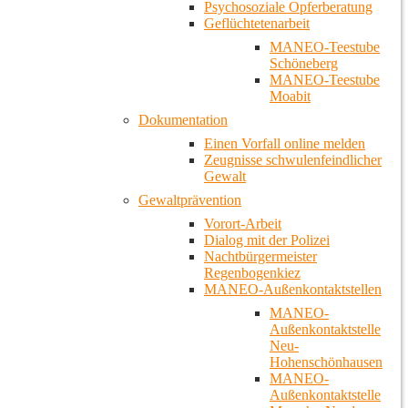
Psychosoziale Opferberatung
Geflüchtetenarbeit
MANEO-Teestube
Schöneberg
MANEO-Teestube
Moabit
Dokumentation
Einen Vorfall online melden
Zeugnisse schwulenfeindlicher
Gewalt
Gewaltprävention
Vorort-Arbeit
Dialog mit der Polizei
Nachtbürgermeister
Regenbogenkiez
MANEO-Außenkontaktstellen
MANEO-
Außenkontaktstelle
Neu-
Hohenschönhausen
MANEO-
Außenkontaktstelle