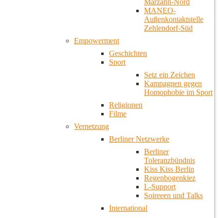
Marzahn-Nord
MANEO-
Außenkontaktstelle
Zehlendorf-Süd
Empowerment
Geschichten
Sport
Setz ein Zeichen
Kampagnen gegen
Homophobie im Sport
Religionen
Filme
Vernetzung
Berliner Netzwerke
Berliner
Toleranzbündnis
Kiss Kiss Berlin
Regenbogenkiez
L-Support
Soireeen und Talks
International