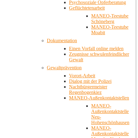
Psychosoziale Opferberatung
Geflüchtetenarbeit
MANEO-Teestube
Schöneberg
MANEO-Teestube
Moabit
Dokumentation
Einen Vorfall online melden
Zeugnisse schwulenfeindlicher
Gewalt
Gewaltprävention
Vorort-Arbeit
Dialog mit der Polizei
Nachtbürgermeister
Regenbogenkiez
MANEO-Außenkontaktstellen
MANEO-
Außenkontaktstelle
Neu-
Hohenschönhausen
MANEO-
Außenkontaktstelle