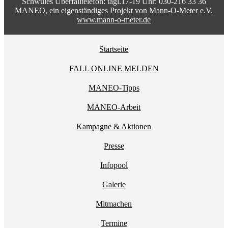
Schwules Überfalltelefon: tägl.17-19 Uhr: 030-216 33 36
MANEO, ein eigenständiges Projekt von Mann-O-Meter e.V.
www.mann-o-meter.de
Startseite
FALL ONLINE MELDEN
MANEO-Tipps
MANEO-Arbeit
Kampagne & Aktionen
Presse
Infopool
Galerie
Mitmachen
Termine