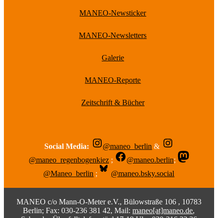
MANEO-Newsticker
MANEO-Newsletters
Galerie
MANEO-Reporte
Zeitschrift & Bücher
Social Media:
@maneo_berlin
&
@maneo_regenbogenkiez
;
@maneo.berlin
;
@Maneo_berlin
;
@maneo.bsky.social
MANEO c/o Mann-O-Meter e.V., Bülowstraße 106 , 10783
Berlin; Fax: 030-236 381 42, Mail:
maneo[at]maneo.de
,