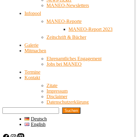
MANEO-Newsletters
Infopool
MANEO-Reporte
MANEO-Report 2023
Zeitschrift & Bücher
Galerie
Mitmachen
Ehrenamtliches Engagement
Jobs bei MANEO
Termine
Kontakt
Zitate
Impressum
Disclaimer
Datenschutzerklärung
Suchen
Deutsch
English
Facebook
Instagram
Mastodon