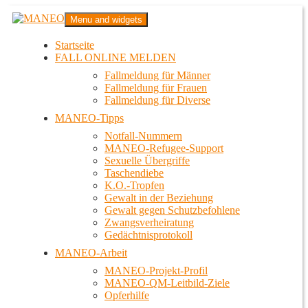
Zum
MANEO
Menu and widgets
Inhalt
Das schwule Anti-Gewalt-Projekt in Berlin
springen
Startseite
FALL ONLINE MELDEN
Fallmeldung für Männer
Fallmeldung für Frauen
Fallmeldung für Diverse
MANEO-Tipps
Notfall-Nummern
MANEO-Refugee-Support
Sexuelle Übergriffe
Taschendiebe
K.O.-Tropfen
Gewalt in der Beziehung
Gewalt gegen Schutzbefohlene
Zwangsverheiratung
Gedächtnisprotokoll
MANEO-Arbeit
MANEO-Projekt-Profil
MANEO-QM-Leitbild-Ziele
Opferhilfe