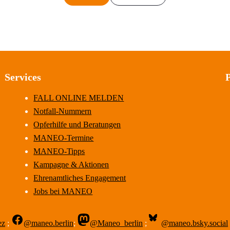
Services
FALL ONLINE MELDEN
Notfall-Nummern
Opferhilfe und Beratungen
MANEO-Termine
MANEO-Tipps
Kampagne & Aktionen
Ehrenamtliches Engagement
Jobs bei MANEO
ez
;
@maneo.berlin
;
@Maneo_berlin
;
@maneo.bsky.social