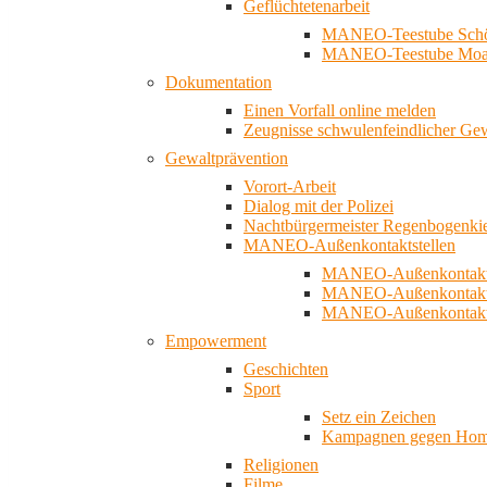
Geflüchtetenarbeit
MANEO-Teestube Schö
MANEO-Teestube Moa
Dokumentation
Einen Vorfall online melden
Zeugnisse schwulenfeindlicher Ge
Gewaltprävention
Vorort-Arbeit
Dialog mit der Polizei
Nachtbürgermeister Regenbogenki
MANEO-Außenkontaktstellen
MANEO-Außenkontakts
MANEO-Außenkontakts
MANEO-Außenkontaktst
Empowerment
Geschichten
Sport
Setz ein Zeichen
Kampagnen gegen Homo
Religionen
Filme