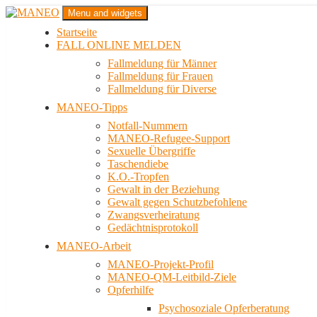
Zum
Menu and widgets
Inhalt
Startseite
springen
Das schwule Anti-Gewalt-Projekt in Berlin
FALL ONLINE MELDEN
MANEO
Fallmeldung für Männer
Fallmeldung für Frauen
Fallmeldung für Diverse
MANEO-Tipps
Notfall-Nummern
MANEO-Refugee-Support
Sexuelle Übergriffe
Taschendiebe
K.O.-Tropfen
Gewalt in der Beziehung
Gewalt gegen Schutzbefohlene
Zwangsverheiratung
Gedächtnisprotokoll
MANEO-Arbeit
MANEO-Projekt-Profil
MANEO-QM-Leitbild-Ziele
Opferhilfe
Psychosoziale Opferberatung