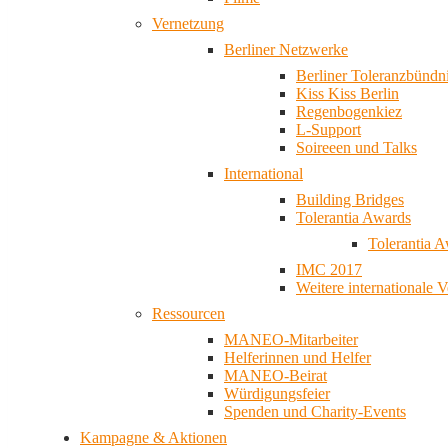
Vernetzung
Berliner Netzwerke
Berliner Toleranzbündn
Kiss Kiss Berlin
Regenbogenkiez
L-Support
Soireeen und Talks
International
Building Bridges
Tolerantia Awards
Tolerantia 
IMC 2017
Weitere internationale 
Ressourcen
MANEO-Mitarbeiter
Helferinnen und Helfer
MANEO-Beirat
Würdigungsfeier
Spenden und Charity-Events
Kampagne & Aktionen