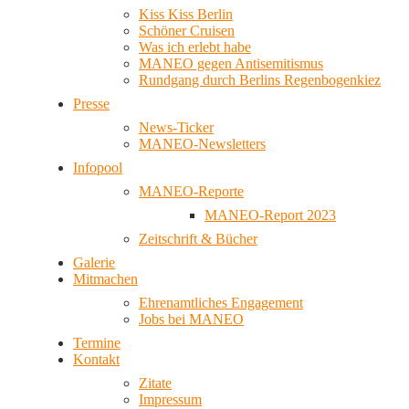
Kiss Kiss Berlin
Schöner Cruisen
Was ich erlebt habe
MANEO gegen Antisemitismus
Rundgang durch Berlins Regenbogenkiez
Presse
News-Ticker
MANEO-Newsletters
Infopool
MANEO-Reporte
MANEO-Report 2023
Zeitschrift & Bücher
Galerie
Mitmachen
Ehrenamtliches Engagement
Jobs bei MANEO
Termine
Kontakt
Zitate
Impressum