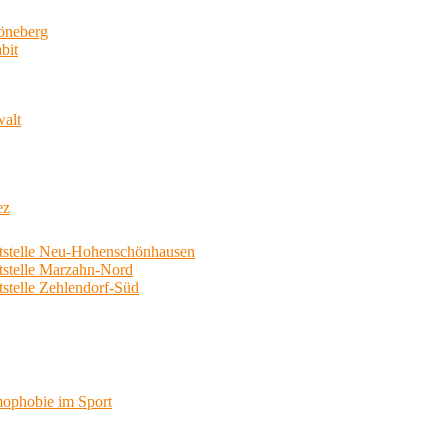
neberg
bit
walt
ez
telle Neu-Hohenschönhausen
telle Marzahn-Nord
elle Zehlendorf-Süd
phobie im Sport