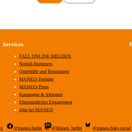
Services
FALL ONLINE MELDEN
Notfall-Nummern
Opferhilfe und Beratungen
MANEO-Termine
MANEO-Tipps
Kampagne & Aktionen
Ehrenamtliches Engagement
Jobs bei MANEO
ez
;
@maneo.berlin
;
@Maneo_berlin
;
@maneo.bsky.social