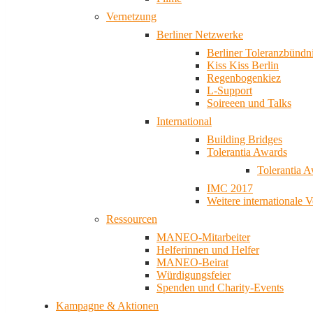
Vernetzung
Berliner Netzwerke
Berliner Toleranzbündn
Kiss Kiss Berlin
Regenbogenkiez
L-Support
Soireeen und Talks
International
Building Bridges
Tolerantia Awards
Tolerantia 
IMC 2017
Weitere internationale 
Ressourcen
MANEO-Mitarbeiter
Helferinnen und Helfer
MANEO-Beirat
Würdigungsfeier
Spenden und Charity-Events
Kampagne & Aktionen