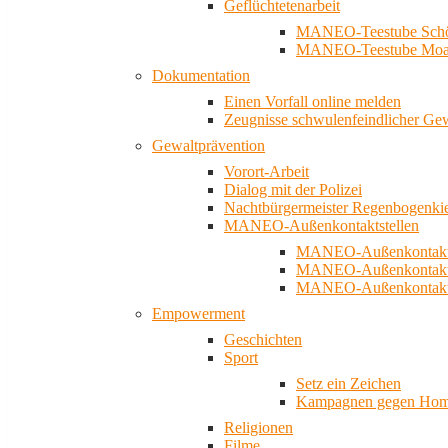
Geflüchtetenarbeit
MANEO-Teestube Schö
MANEO-Teestube Moa
Dokumentation
Einen Vorfall online melden
Zeugnisse schwulenfeindlicher Ge
Gewaltprävention
Vorort-Arbeit
Dialog mit der Polizei
Nachtbürgermeister Regenbogenki
MANEO-Außenkontaktstellen
MANEO-Außenkontakts
MANEO-Außenkontakts
MANEO-Außenkontaktst
Empowerment
Geschichten
Sport
Setz ein Zeichen
Kampagnen gegen Homo
Religionen
Filme