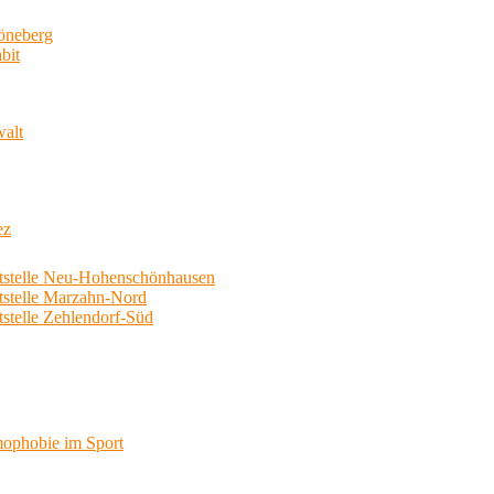
neberg
bit
walt
ez
telle Neu-Hohenschönhausen
telle Marzahn-Nord
elle Zehlendorf-Süd
phobie im Sport