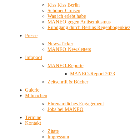
Kiss Kiss Berlin
Schöner Cruisen
Was ich erlebt habe
MANEO gegen Antisemitismus
Rundgang durch Berlins Regenbogenkiez
Presse
News-Ticker
MANEO-Newsletters
Infopool
MANEO-Reporte
MANEO-Report 2023
Zeitschrift & Bücher
Galerie
Mitmachen
Ehrenamtliches Engagement
Jobs bei MANEO
Termine
Kontakt
Zitate
Impressum