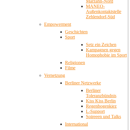
Marzahn-Nord
MANEO-
Außenkontaktstelle
Zehlendorf-Süd
Empowerment
Geschichten
Sport
Setz ein Zeichen
Kampagnen gegen
Homophobie im Sport
Religionen
Filme
Vernetzung
Berliner Netzwerke
Berliner
Toleranzbündnis
Kiss Kiss Berlin
Regenbogenkiez
L-Support
Soireeen und Talks
International