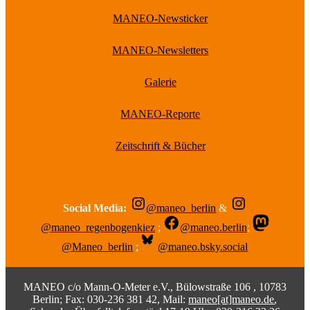
MANEO-Newsticker
MANEO-Newsletters
Galerie
MANEO-Reporte
Zeitschrift & Bücher
Social Media:
@maneo_berlin
&
@maneo_regenbogenkiez
;
@maneo.berlin
;
@Maneo_berlin
;
@maneo.bsky.social
MANEO c/o Mann-O-Meter e.V., Bülowstraße 106 , 10783
Berlin; Fax: 030-236 381 42, Mail:
maneo[at]maneo.de
,