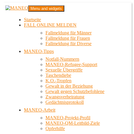
Zum
MANEO
Menu and widgets
Inhalt
Das schwule Anti-Gewalt-Projekt in Berlin
springen
Startseite
FALL ONLINE MELDEN
Fallmeldung für Männer
Fallmeldung für Frauen
Fallmeldung für Diverse
MANEO-Tipps
Notfall-Nummern
MANEO-Refugee-Support
Sexuelle Übergriffe
Taschendiebe
K.O.-Tropfen
Gewalt in der Beziehung
Gewalt gegen Schutzbefohlene
Zwangsverheiratung
Gedächtnisprotokoll
MANEO-Arbeit
MANEO-Projekt-Profil
MANEO-QM-Leitbild-Ziele
Opferhilfe