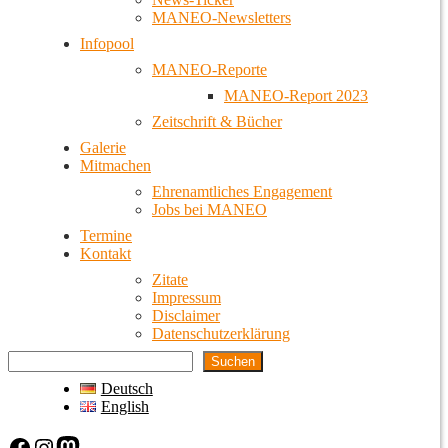
MANEO-Newsletters
Infopool
MANEO-Reporte
MANEO-Report 2023
Zeitschrift & Bücher
Galerie
Mitmachen
Ehrenamtliches Engagement
Jobs bei MANEO
Termine
Kontakt
Zitate
Impressum
Disclaimer
Datenschutzerklärung
Suchen
Deutsch
English
Facebook
Instagram
Mastodon