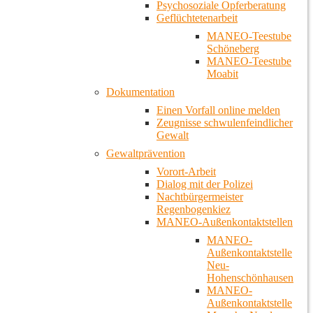
Psychosoziale Opferberatung
Geflüchtetenarbeit
MANEO-Teestube
Schöneberg
MANEO-Teestube
Moabit
Dokumentation
Einen Vorfall online melden
Zeugnisse schwulenfeindlicher
Gewalt
Gewaltprävention
Vorort-Arbeit
Dialog mit der Polizei
Nachtbürgermeister
Regenbogenkiez
MANEO-Außenkontaktstellen
MANEO-
Außenkontaktstelle
Neu-
Hohenschönhausen
MANEO-
Außenkontaktstelle