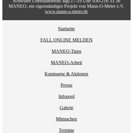
Schwules Überfalltelefon: tägl.17-19 Uhr: 030-216 33 36
MANEO, ein eigenständiges Projekt von Mann-O-Meter e.V.
www.mann-o-meter.de
Startseite
FALL ONLINE MELDEN
MANEO-Tipps
MANEO-Arbeit
Kampagne & Aktionen
Presse
Infopool
Galerie
Mitmachen
Termine