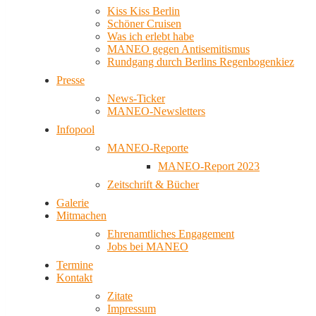
Kiss Kiss Berlin
Schöner Cruisen
Was ich erlebt habe
MANEO gegen Antisemitismus
Rundgang durch Berlins Regenbogenkiez
Presse
News-Ticker
MANEO-Newsletters
Infopool
MANEO-Reporte
MANEO-Report 2023
Zeitschrift & Bücher
Galerie
Mitmachen
Ehrenamtliches Engagement
Jobs bei MANEO
Termine
Kontakt
Zitate
Impressum