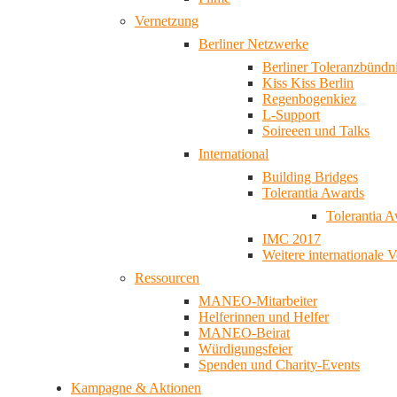
Vernetzung
Berliner Netzwerke
Berliner Toleranzbündn
Kiss Kiss Berlin
Regenbogenkiez
L-Support
Soireeen und Talks
International
Building Bridges
Tolerantia Awards
Tolerantia 
IMC 2017
Weitere internationale 
Ressourcen
MANEO-Mitarbeiter
Helferinnen und Helfer
MANEO-Beirat
Würdigungsfeier
Spenden und Charity-Events
Kampagne & Aktionen