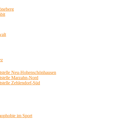
neberg
bit
walt
ez
telle Neu-Hohenschönhausen
telle Marzahn-Nord
elle Zehlendorf-Süd
phobie im Sport