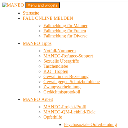
Zum
Menu and widgets
Inhalt
Startseite
springen
Das schwule Anti-Gewalt-Projekt in Berlin
FALL ONLINE MELDEN
MANEO
Fallmeldung für Männer
Fallmeldung für Frauen
Fallmeldung für Diverse
MANEO-Tipps
Notfall-Nummern
MANEO-Refugee-Support
Sexuelle Übergriffe
Taschendiebe
K.O.-Tropfen
Gewalt in der Beziehung
Gewalt gegen Schutzbefohlene
Zwangsverheiratung
Gedächtnisprotokoll
MANEO-Arbeit
MANEO-Projekt-Profil
MANEO-QM-Leitbild-Ziele
Opferhilfe
Psychosoziale Opferberatung