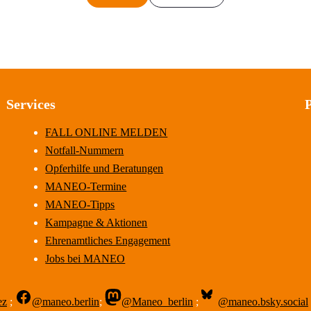
Services
FALL ONLINE MELDEN
Notfall-Nummern
Opferhilfe und Beratungen
MANEO-Termine
MANEO-Tipps
Kampagne & Aktionen
Ehrenamtliches Engagement
Jobs bei MANEO
ez
;
@maneo.berlin
;
@Maneo_berlin
;
@maneo.bsky.social