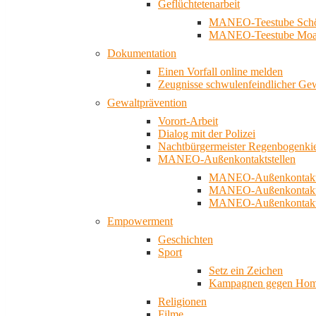
Geflüchtetenarbeit
MANEO-Teestube Schö
MANEO-Teestube Moa
Dokumentation
Einen Vorfall online melden
Zeugnisse schwulenfeindlicher Ge
Gewaltprävention
Vorort-Arbeit
Dialog mit der Polizei
Nachtbürgermeister Regenbogenki
MANEO-Außenkontaktstellen
MANEO-Außenkontakts
MANEO-Außenkontakts
MANEO-Außenkontaktst
Empowerment
Geschichten
Sport
Setz ein Zeichen
Kampagnen gegen Homo
Religionen
Filme