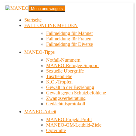
Zum
MANEO
Menu and widgets
Inhalt
Das schwule Anti-Gewalt-Projekt in Berlin
springen
Startseite
FALL ONLINE MELDEN
Fallmeldung für Männer
Fallmeldung für Frauen
Fallmeldung für Diverse
MANEO-Tipps
Notfall-Nummern
MANEO-Refugee-Support
Sexuelle Übergriffe
Taschendiebe
K.O.-Tropfen
Gewalt in der Beziehung
Gewalt gegen Schutzbefohlene
Zwangsverheiratung
Gedächtnisprotokoll
MANEO-Arbeit
MANEO-Projekt-Profil
MANEO-QM-Leitbild-Ziele
Opferhilfe