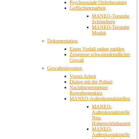
Psychosoziale Opferberatung
Geflüchtetenarbeit
MANEO-Teestube
Schöneberg
MANEO-Teestube
Moabit
Dokumentation
Einen Vorfall online melden
Zeugnisse schwulenfeindlicher
Gewalt
Gewaltprävention
Vorort-Arbeit
Dialog mit der Polizei
Nachtbürgermeister
Regenbogenkiez
MANEO-Außenkontaktstellen
MANEO-
Außenkontaktstelle
Neu-
Hohenschönhausen
MANEO-
Außenkontaktstelle