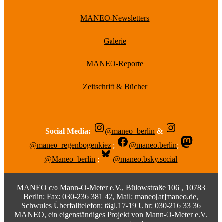
MANEO-Newsletters
Galerie
MANEO-Reporte
Zeitschrift & Bücher
Social Media:
@maneo_berlin
&
@maneo_regenbogenkiez
;
@maneo.berlin
;
@Maneo_berlin
;
@maneo.bsky.social
MANEO c/o Mann-O-Meter e.V., Bülowstraße 106 , 10783
Berlin; Fax: 030-236 381 42, Mail:
maneo[at]maneo.de
,
Schwules Überfalltelefon: tägl.17-19 Uhr: 030-216 33 36
MANEO, ein eigenständiges Projekt von Mann-O-Meter e.V.