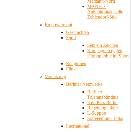
Marzahn-Nord
MANEO-
Außenkontaktstelle
Zehlendorf-Süd
Empowerment
Geschichten
Sport
Setz ein Zeichen
Kampagnen gegen
Homophobie im Sport
Religionen
Filme
Vernetzung
Berliner Netzwerke
Berliner
Toleranzbündnis
Kiss Kiss Berlin
Regenbogenkiez
L-Support
Soireeen und Talks
International