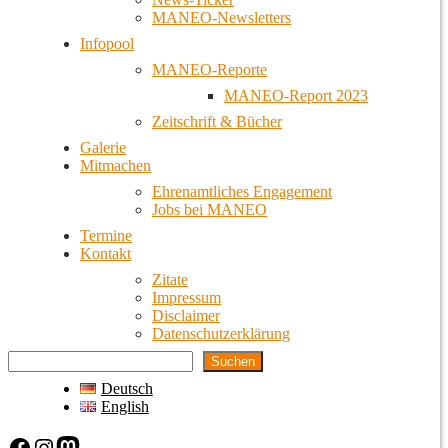
MANEO-Newsletters
Infopool
MANEO-Reporte
MANEO-Report 2023
Zeitschrift & Bücher
Galerie
Mitmachen
Ehrenamtliches Engagement
Jobs bei MANEO
Termine
Kontakt
Zitate
Impressum
Disclaimer
Datenschutzerklärung
Suchen
Deutsch
English
Facebook
Instagram
Mastodon