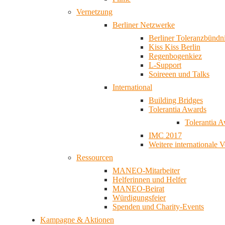
Vernetzung
Berliner Netzwerke
Berliner Toleranzbündn
Kiss Kiss Berlin
Regenbogenkiez
L-Support
Soireeen und Talks
International
Building Bridges
Tolerantia Awards
Tolerantia 
IMC 2017
Weitere internationale 
Ressourcen
MANEO-Mitarbeiter
Helferinnen und Helfer
MANEO-Beirat
Würdigungsfeier
Spenden und Charity-Events
Kampagne & Aktionen