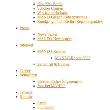
Kiss Kiss Berlin
Schöner Cruisen
Was ich erlebt habe
MANEO gegen Antisemitismus
Rundgang durch Berlins Regenbogenkiez
Presse
News-Ticker
MANEO-Newsletters
Infopool
MANEO-Reporte
MANEO-Report 2023
Zeitschrift & Bücher
Galerie
Mitmachen
Ehrenamtliches Engagement
Jobs bei MANEO
Termine
Kontakt
Zitate
Impressum