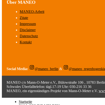
Über MANEO
MANEO-Arbeit
Zitate
Impressum
Disclaimer
Datenschutz
Kontakt
Social Media:
@maneo_berlin
&
@maneo_regenbogenki
MANEO c/o Mann-O-Meter e.V., Bülowstraße 106 , 10783 Berlin;
Schwules Überfalltelefon: tägl.17-19 Uhr: 030-216 33 36
MANEO, ein eigenständiges Projekt von Mann-O-Meter e.V.
www
Startseite