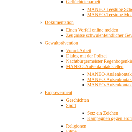
Geflüchtetenarbeit
MANEO-Teestube Schö
MANEO-Teestube Moa
Dokumentation
Einen Vorfall online melden
Zeugnisse schwulenfeindlicher Ge
Gewaltprävention
Vorort-Arbeit
Dialog mit der Polizei
Nachtbürgermeister Regenbogenki
MANEO-Außenkontaktstellen
MANEO-Außenkontakts
MANEO-Außenkontakts
MANEO-Außenkontaktst
Empowerment
Geschichten
Sport
Setz ein Zeichen
Kampagnen gegen Homo
Religionen
Filme