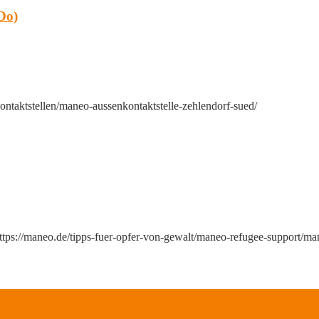
Do)
ntaktstellen/maneo-aussenkontaktstelle-zehlendorf-sued/
ttps://maneo.de/tipps-fuer-opfer-von-gewalt/maneo-refugee-support/ma