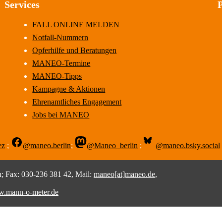
Services
FALL ONLINE MELDEN
Notfall-Nummern
Opferhilfe und Beratungen
MANEO-Termine
MANEO-Tipps
Kampagne & Aktionen
Ehrenamtliches Engagement
Jobs bei MANEO
ez
;
@maneo.berlin
;
@Maneo_berlin
;
@maneo.bsky.social
 Fax: 030-236 381 42, Mail:
maneo[at]maneo.de
,
.mann-o-meter.de