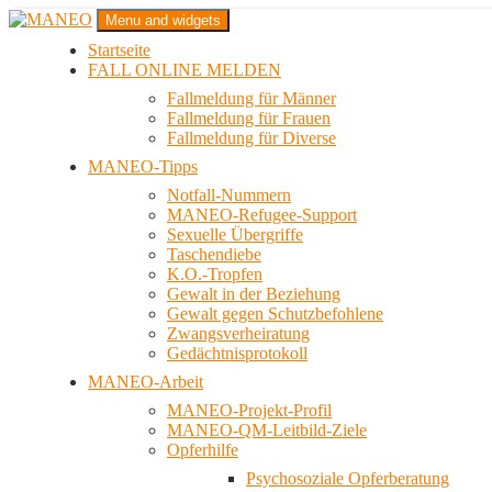
Zum
Menu and widgets
Inhalt
Startseite
springen
Das schwule Anti-Gewalt-Projekt in Berlin
FALL ONLINE MELDEN
MANEO
Fallmeldung für Männer
Fallmeldung für Frauen
Fallmeldung für Diverse
MANEO-Tipps
Notfall-Nummern
MANEO-Refugee-Support
Sexuelle Übergriffe
Taschendiebe
K.O.-Tropfen
Gewalt in der Beziehung
Gewalt gegen Schutzbefohlene
Zwangsverheiratung
Gedächtnisprotokoll
MANEO-Arbeit
MANEO-Projekt-Profil
MANEO-QM-Leitbild-Ziele
Opferhilfe
Psychosoziale Opferberatung