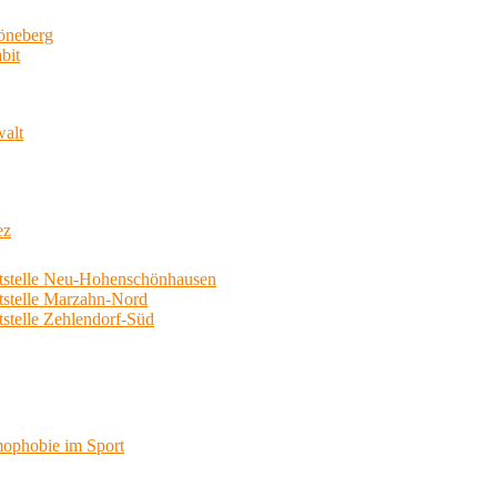
neberg
bit
walt
ez
telle Neu-Hohenschönhausen
telle Marzahn-Nord
elle Zehlendorf-Süd
phobie im Sport