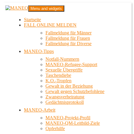
Zum
MANEO
Menu and widgets
Inhalt
Das schwule Anti-Gewalt-Projekt in Berlin
springen
Startseite
FALL ONLINE MELDEN
Fallmeldung für Männer
Fallmeldung für Frauen
Fallmeldung für Diverse
MANEO-Tipps
Notfall-Nummern
MANEO-Refugee-Support
Sexuelle Übergriffe
Taschendiebe
K.O.-Tropfen
Gewalt in der Beziehung
Gewalt gegen Schutzbefohlene
Zwangsverheiratung
Gedächtnisprotokoll
MANEO-Arbeit
MANEO-Projekt-Profil
MANEO-QM-Leitbild-Ziele
Opferhilfe