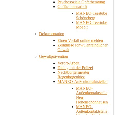
Psychosoziale Opferberatung
Geflüchtetenarbeit
MANEO-Teestube
Schöneberg
MANEO-Teestube
Moabit
Dokumentation
Einen Vorfall online melden
Zeugnisse schwulenfeindlicher
Gewalt
Gewaltprävention
Vorort-Arbeit
Dialog mit der Polizei
Nachtbürgermeister
Regenbogenkiez
MANEO-Außenkontaktstellen
MANEO-
Außenkontaktstelle
Neu-
Hohenschönhausen
MANEO-
Außenkontaktstelle