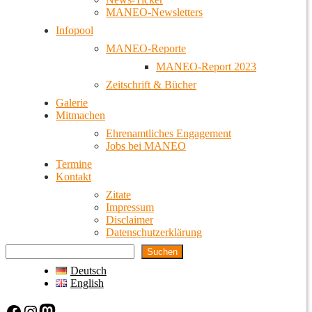
MANEO-Newsletters
Infopool
MANEO-Reporte
MANEO-Report 2023
Zeitschrift & Bücher
Galerie
Mitmachen
Ehrenamtliches Engagement
Jobs bei MANEO
Termine
Kontakt
Zitate
Impressum
Disclaimer
Datenschutzerklärung
Suchen
Deutsch
English
Facebook
Instagram
Mastodon