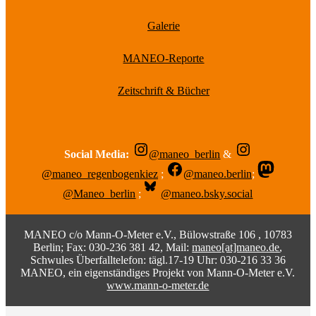
Galerie
MANEO-Reporte
Zeitschrift & Bücher
Social Media:
@maneo_berlin
&
@maneo_regenbogenkiez
;
@maneo.berlin
;
@Maneo_berlin
;
@maneo.bsky.social
MANEO c/o Mann-O-Meter e.V., Bülowstraße 106 , 10783
Berlin; Fax: 030-236 381 42, Mail:
maneo[at]maneo.de
,
Schwules Überfalltelefon: tägl.17-19 Uhr: 030-216 33 36
MANEO, ein eigenständiges Projekt von Mann-O-Meter e.V.
www.mann-o-meter.de