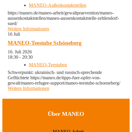
MANEO-Außenkontaktstellen
https://maneo.de/maneo-arbeit/gewaltpraevention/maneo-
aussenkontaktstellen/maneo-aussenkontaktstelle-zehlendorf-
sued/
Weitere Informationen
16
Juli
MANEO-Teestube Schöneberg
16. Juli 2026
18:30 - 20:30
MANEO-Teestuben
Schwerpunkt: ukrainisch- und russisch-sprechende
Geflüchtete https://maneo.de/tipps-fuer-opfer-von-
gewalt/maneo-refugee-support/maneo-teestube-schoeneberg/
Weitere Informationen
Über MANEO
MANEO-Arbeit