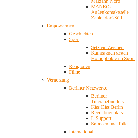
Marzahn-Nord
MANEO-
Außenkontaktstelle
Zehlendorf-Süd
Empowerment
Geschichten
Sport
Setz ein Zeichen
Kampagnen gegen
Homophobie im Sport
Religionen
Filme
Vernetzung
Berliner Netzwerke
Berliner
Toleranzbündnis
Kiss Kiss Berlin
Regenbogenkiez
L-Support
Soireeen und Talks
International