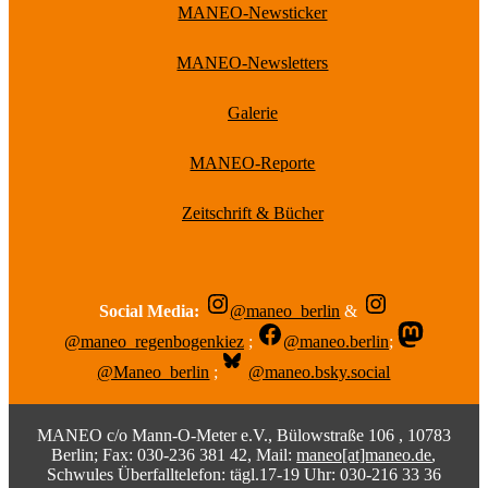
MANEO-Newsticker
MANEO-Newsletters
Galerie
MANEO-Reporte
Zeitschrift & Bücher
Social Media:
@maneo_berlin
&
@maneo_regenbogenkiez
;
@maneo.berlin
;
@Maneo_berlin
;
@maneo.bsky.social
MANEO c/o Mann-O-Meter e.V., Bülowstraße 106 , 10783
Berlin; Fax: 030-236 381 42, Mail:
maneo[at]maneo.de
,
Schwules Überfalltelefon: tägl.17-19 Uhr: 030-216 33 36