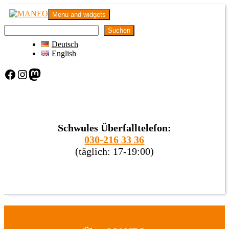
Skip
MANEO
Menu and widgets
to
Das schwule Anti-Gewalt-Projekt in Berlin
content
Suchen
Deutsch
English
Facebook
Instagram
Mastodon
Schwules Überfalltelefon:
030-216 33 36
(täglich: 17-19:00)