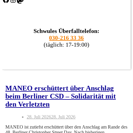
Schwules Überfalltelefon:
030-216 33 36
(täglich: 17-19:00)
News-
Ticker
MANEO erschüttert über Anschlag
beim Berliner CSD – Solidarität mit
den Verletzten
28. Juli 2026
28. Juli 2026
MANEO ist zutiefst erschüttert über den Anschlag am Rande des
48. Berliner Christopher Street Day. Nach bisherigen