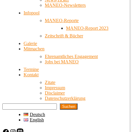
MANEO-Newsletters
Infopool
MANEO-Reporte
MANEO-Report 2023
Zeitschrift & Bücher
Galerie
Mitmachen
Ehrenamtliches Engagement
Jobs bei MANEO
Termine
Kontakt
Zitate
Impressum
Disclaimer
Datenschutzerklärung
Suchen
Deutsch
English
Facebook
Instagram
Mastodon