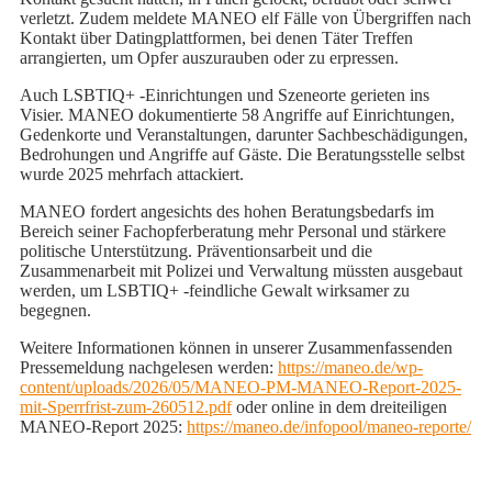
verletzt. Zudem meldete MANEO elf Fälle von Übergriffen nach
Kontakt über Datingplattformen, bei denen Täter Treffen
arrangierten, um Opfer auszurauben oder zu erpressen.
Auch LSBTIQ+ -Einrichtungen und Szeneorte gerieten ins
Visier. MANEO dokumentierte 58 Angriffe auf Einrichtungen,
Gedenkorte und Veranstaltungen, darunter Sachbeschädigungen,
Bedrohungen und Angriffe auf Gäste. Die Beratungsstelle selbst
wurde 2025 mehrfach attackiert.
MANEO fordert angesichts des hohen Beratungsbedarfs im
Bereich seiner Fachopferberatung mehr Personal und stärkere
politische Unterstützung. Präventionsarbeit und die
Zusammenarbeit mit Polizei und Verwaltung müssten ausgebaut
werden, um LSBTIQ+ -feindliche Gewalt wirksamer zu
begegnen.
Weitere Informationen können in unserer Zusammenfassenden
Pressemeldung nachgelesen werden:
https://maneo.de/wp-
content/uploads/2026/05/MANEO-PM-MANEO-Report-2025-
mit-Sperrfrist-zum-260512.pdf
oder online in dem dreiteiligen
MANEO-Report 2025:
https://maneo.de/infopool/maneo-reporte/