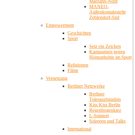
Marzahn-Nord
MANEO-
Außenkontaktstelle
Zehlendorf-Süd
Empowerment
Geschichten
Sport
Setz ein Zeichen
Kampagnen gegen
Homophobie im Sport
Religionen
Filme
Vernetzung
Berliner Netzwerke
Berliner
Toleranzbündnis
Kiss Kiss Berlin
Regenbogenkiez
L-Support
Soireeen und Talks
International