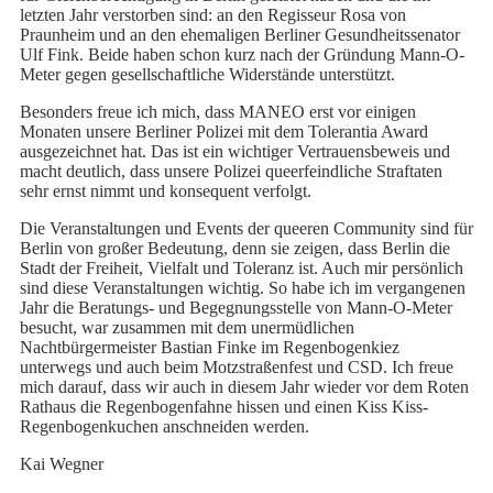
letzten Jahr verstorben sind: an den Regisseur Rosa von
Praunheim und an den ehemaligen Berliner Gesundheitssenator
Ulf Fink. Beide haben schon kurz nach der Gründung Mann-O-
Meter gegen gesellschaftliche Widerstände unterstützt.
Besonders freue ich mich, dass MANEO erst vor einigen
Monaten unsere Berliner Polizei mit dem Tolerantia Award
ausgezeichnet hat. Das ist ein wichtiger Vertrauensbeweis und
macht deutlich, dass unsere Polizei queerfeindliche Straftaten
sehr ernst nimmt und konsequent verfolgt.
Die Veranstaltungen und Events der queeren Community sind für
Berlin von großer Bedeutung, denn sie zeigen, dass Berlin die
Stadt der Freiheit, Vielfalt und Toleranz ist. Auch mir persönlich
sind diese Veranstaltungen wichtig. So habe ich im vergangenen
Jahr die Beratungs- und Begegnungsstelle von Mann-O-Meter
besucht, war zusammen mit dem unermüdlichen
Nachtbürgermeister Bastian Finke im Regenbogenkiez
unterwegs und auch beim Motzstraßenfest und CSD. Ich freue
mich darauf, dass wir auch in diesem Jahr wieder vor dem Roten
Rathaus die Regenbogenfahne hissen und einen Kiss Kiss-
Regenbogenkuchen anschneiden werden.
Kai Wegner