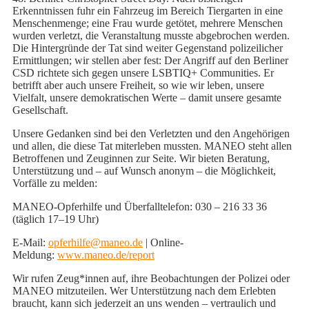
Erkenntnissen fuhr ein Fahrzeug im Bereich Tiergarten in eine
Menschenmenge; eine Frau wurde getötet, mehrere Menschen
wurden verletzt, die Veranstaltung musste abgebrochen werden.
Die Hintergründe der Tat sind weiter Gegenstand polizeilicher
Ermittlungen; wir stellen aber fest: Der Angriff auf den Berliner
CSD richtete sich gegen unsere LSBTIQ+ Communities. Er
betrifft aber auch unsere Freiheit, so wie wir leben, unsere
Vielfalt, unsere demokratischen Werte – damit unsere gesamte
Gesellschaft.
Unsere Gedanken sind bei den Verletzten und den Angehörigen
und allen, die diese Tat miterleben mussten. MANEO steht allen
Betroffenen und Zeuginnen zur Seite. Wir bieten Beratung,
Unterstützung und – auf Wunsch anonym – die Möglichkeit,
Vorfälle zu melden:
MANEO-Opferhilfe und Überfalltelefon: 030 – 216 33 36
(täglich 17–19 Uhr)
E-Mail:
opferhilfe@maneo.de
| Online-
Meldung:
www.maneo.de/report
Wir rufen Zeug*innen auf, ihre Beobachtungen der Polizei oder
MANEO mitzuteilen. Wer Unterstützung nach dem Erlebten
braucht, kann sich jederzeit an uns wenden – vertraulich und