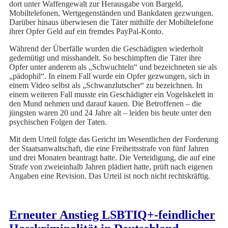
dort unter Waffengewalt zur Herausgabe von Bargeld,
Mobiltelefonen, Wertgegenständen und Bankdaten gezwungen.
Darüber hinaus überwiesen die Täter mithilfe der Mobiltelefone
ihrer Opfer Geld auf ein fremdes PayPal-Konto.
Während der Überfälle wurden die Geschädigten wiederholt
gedemütigt und misshandelt. So beschimpften die Täter ihre
Opfer unter anderem als „Schwuchteln“ und bezeichneten sie als
„pädophil“. In einem Fall wurde ein Opfer gezwungen, sich in
einem Video selbst als „Schwanzlutscher“ zu bezeichnen. In
einem weiteren Fall musste ein Geschädigter ein Vogelskelett in
den Mund nehmen und darauf kauen. Die Betroffenen – die
jüngsten waren 20 und 24 Jahre alt – leiden bis heute unter den
psychischen Folgen der Taten.
Mit dem Urteil folgte das Gericht im Wesentlichen der Forderung
der Staatsanwaltschaft, die eine Freiheitsstrafe von fünf Jahren
und drei Monaten beantragt hatte. Die Verteidigung, die auf eine
Strafe von zweieinhalb Jahren plädiert hatte, prüft nach eigenen
Angaben eine Revision. Das Urteil ist noch nicht rechtskräftig.
Erneuter Anstieg LSBTIQ+-feindlicher