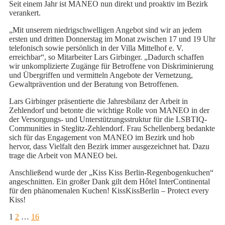
Seit einem Jahr ist MANEO nun direkt und proaktiv im Bezirk
verankert.
„Mit unserem niedrigschwelligen Angebot sind wir an jedem
ersten und dritten Donnerstag im Monat zwischen 17 und 19 Uhr
telefonisch sowie persönlich in der Villa Mittelhof e. V.
erreichbar“, so Mitarbeiter Lars Girbinger. „Dadurch schaffen
wir unkomplizierte Zugänge für Betroffene von Diskriminierung
und Übergriffen und vermitteln Angebote der Vernetzung,
Gewaltprävention und der Beratung von Betroffenen.
Lars Girbinger präsentierte die Jahresbilanz der Arbeit in
Zehlendorf und betonte die wichtige Rolle von MANEO in der
der Versorgungs- und Unterstützungsstruktur für die LSBTIQ-
Communities in Steglitz-Zehlendorf. Frau Schellenberg bedankte
sich für das Engagement von MANEO im Bezirk und hob
hervor, dass Vielfalt den Bezirk immer ausgezeichnet hat. Dazu
trage die Arbeit von MANEO bei.
Anschließend wurde der „Kiss Kiss Berlin-Regenbogenkuchen“
angeschnitten. Ein großer Dank gilt dem Hôtel InterContinental
für den phänomenalen Kuchen! KissKissBerlin – Protect every
Kiss!
Seitennummerierung
Seite
Seite
Seite
1
2
…
16