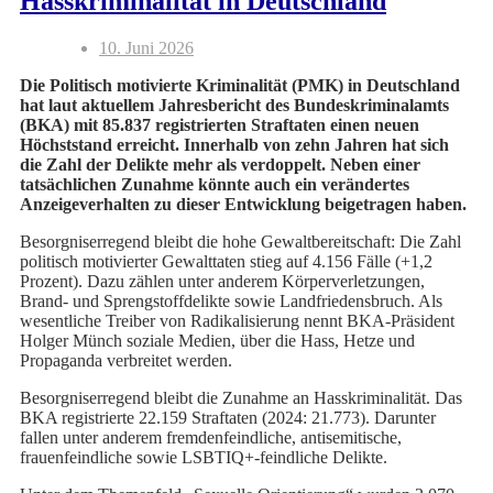
Hasskriminalität in Deutschland
10. Juni 2026
Die Politisch motivierte Kriminalität (PMK) in Deutschland
hat laut aktuellem Jahresbericht des Bundeskriminalamts
(BKA) mit 85.837 registrierten Straftaten einen neuen
Höchststand erreicht. Innerhalb von zehn Jahren hat sich
die Zahl der Delikte mehr als verdoppelt. Neben einer
tatsächlichen Zunahme könnte auch ein verändertes
Anzeigeverhalten zu dieser Entwicklung beigetragen haben.
Besorgniserregend bleibt die hohe Gewaltbereitschaft: Die Zahl
politisch motivierter Gewalttaten stieg auf 4.156 Fälle (+1,2
Prozent). Dazu zählen unter anderem Körperverletzungen,
Brand- und Sprengstoffdelikte sowie Landfriedensbruch. Als
wesentliche Treiber von Radikalisierung nennt BKA-Präsident
Holger Münch soziale Medien, über die Hass, Hetze und
Propaganda verbreitet werden.
Besorgniserregend bleibt die Zunahme an Hasskriminalität. Das
BKA registrierte 22.159 Straftaten (2024: 21.773). Darunter
fallen unter anderem fremdenfeindliche, antisemitische,
frauenfeindliche sowie LSBTIQ+-feindliche Delikte.