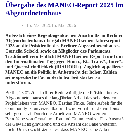
Übergabe des MANEO-Report 2025 im
Abgeordnetenhaus
15. Mai 2026
16. Mai 2026
Anlässlich eines Regenbogenkuchen-Anschnitts im Berliner
Abgeordnetenhaus übergab MANEO seinen Jahresreport
2025 an die Präsidentin des Berliner Abgeordnetenhauses,
Cornelia Seibeld, sowie an Mitglieder des Parlaments.
Traditionell veröffentlicht MANEO seinen Report rund um
den Internationalen Tag gegen Homo-, Bi-, Trans*-, Inter*-
und Queer-Feindlichkeit (IDAHOBI+). Zugleich appellierte
MANEO an die Politik, in Anbetracht der hohen Zahlen
seine spezifische Fachopferhilfearbeit stärker zu
unterstützen.
Berlin, 13.05.26 – In ihrer Rede würdigte die Präsidentin des
Abgeordnetenhauses die langjährige Arbeit des scheidenden
Projektleiters von MANEO, Bastian Finke. Seine Arbeit für die
Community ist unverzichtbar und wird von ihr und dem Haus
sehr geschätzt. Durch die Arbeit von MANEO werden
Betroffene von Gewalt mit Rat und Tat unterstützt. Das Ausmaß
der Gewalt ist gravierend und die Anzahl der Fälle weiterhin
hoch. Um so wichtiger sei es, dass MANEO seine Arbeit