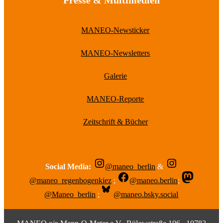
Presse & Multimedien
MANEO-Newsticker
MANEO-Newsletters
Galerie
MANEO-Reporte
Zeitschrift & Bücher
Social Media:
@maneo_berlin
&
@maneo_regenbogenkiez
;
@maneo.berlin
;
@Maneo_berlin
;
@maneo.bsky.social