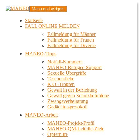
Zum
MANEO
Menu and widgets
Inhalt
Das schwule Anti-Gewalt-Projekt in Berlin
springen
Startseite
FALL ONLINE MELDEN
Fallmeldung für Männer
Fallmeldung für Frauen
Fallmeldung für Diverse
MANEO-Tipps
Notfall-Nummern
MANEO-Refugee-Support
Sexuelle Übergriffe
Taschendiebe
K.O.-Tropfen
Gewalt in der Beziehung
Gewalt gegen Schutzbefohlene
Zwangsverheiratung
Gedächtnisprotokoll
MANEO-Arbeit
MANEO-Projekt-Profil
MANEO-QM-Leitbild-Ziele
Opferhilfe