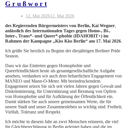
G r u ß w o r t
12. Mai 2026
12. Mai 2026
des Regierenden Bürgermeisters von Berlin, Kai Wegner
,
anlässlich des Internationalen Tages gegen Homo-, Bi-,
Inter-, Trans*- und Queer*-phobie
(IDAHOBIT+) im
Rahmen der Kampagne „Kiss Kiss Berlin“ am 17. Mai 2026
.
Ich grüße Sie herzlich zu Beginn der diesjährigen Berliner Pride
Season.
Dass wir das Eintreten gegen Homophobie und
Queerfeindlichkeit heute als gesamtgesellschaftliche Aufgabe
ansehen, verdanken wir auch dem beharrlichen Engagement von
MANEO und Mann-O-Meter. Mit beeindruckendem
Engagement setzen Sie sich seit vielen Jahren gegen Gewalt und
Diskriminierung, für Unterstützung und Beratung von Opfern
von Homophobie und für Aufklärung der Öffentlichkeit ein.
Damit stärken Sie auch unsere gemeinsamen Werte, die für
unsere Stadt und unser Zusammenleben so wichtig sind: Freiheit,
Vielfalt, Toleranz und Respekt.
Ich möchte in diesem Jahr an zwei Menschen erinnern, die viel
für Gleichberechtigung in Berlin geleistet haben und die im