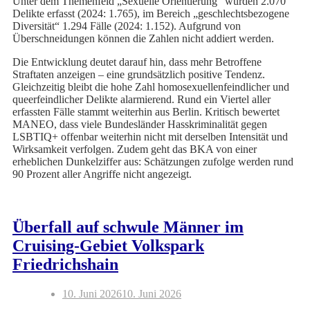
Unter dem Themenfeld „Sexuelle Orientierung“ wurden 2.070
Delikte erfasst (2024: 1.765), im Bereich „geschlechtsbezogene
Diversität“ 1.294 Fälle (2024: 1.152). Aufgrund von
Überschneidungen können die Zahlen nicht addiert werden.
Die Entwicklung deutet darauf hin, dass mehr Betroffene
Straftaten anzeigen – eine grundsätzlich positive Tendenz.
Gleichzeitig bleibt die hohe Zahl homosexuellenfeindlicher und
queerfeindlicher Delikte alarmierend. Rund ein Viertel aller
erfassten Fälle stammt weiterhin aus Berlin. Kritisch bewertet
MANEO, dass viele Bundesländer Hasskriminalität gegen
LSBTIQ+ offenbar weiterhin nicht mit derselben Intensität und
Wirksamkeit verfolgen. Zudem geht das BKA von einer
erheblichen Dunkelziffer aus: Schätzungen zufolge werden rund
90 Prozent aller Angriffe nicht angezeigt.
Überfall auf schwule Männer im
Cruising-Gebiet Volkspark
Friedrichshain
10. Juni 2026
10. Juni 2026