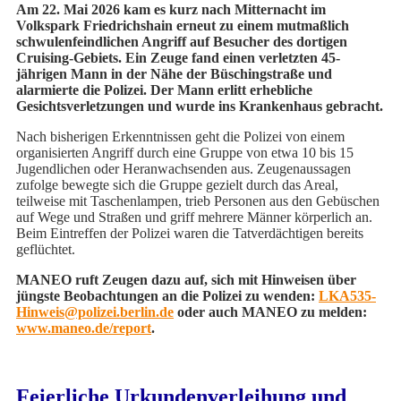
Am 22. Mai 2026 kam es kurz nach Mitternacht im
Volkspark Friedrichshain erneut zu einem mutmaßlich
schwulenfeindlichen Angriff auf Besucher des dortigen
Cruising-Gebiets. Ein Zeuge fand einen verletzten 45-
jährigen Mann in der Nähe der Büschingstraße und
alarmierte die Polizei. Der Mann erlitt erhebliche
Gesichtsverletzungen und wurde ins Krankenhaus gebracht.
Nach bisherigen Erkenntnissen geht die Polizei von einem
organisierten Angriff durch eine Gruppe von etwa 10 bis 15
Jugendlichen oder Heranwachsenden aus. Zeugenaussagen
zufolge bewegte sich die Gruppe gezielt durch das Areal,
teilweise mit Taschenlampen, trieb Personen aus den Gebüschen
auf Wege und Straßen und griff mehrere Männer körperlich an.
Beim Eintreffen der Polizei waren die Tatverdächtigen bereits
geflüchtet.
MANEO ruft Zeugen dazu auf, sich mit Hinweisen über
jüngste Beobachtungen an die Polizei zu wenden:
LKA535-
Hinweis@polizei.berlin.de
oder auch MANEO zu melden:
www.maneo.de/report
.
Feierliche Urkundenverleihung und