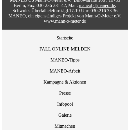
MANEO c/o Mann-O-Meter e.V., Bülowstraße 106 , 10783
Berlin; Fax: 030-236 381 42, Mail:
maneo[at]maneo.de
,
Schwules Überfalltelefon: tägl.17-19 Uhr: 030-216 33 36
MANEO, ein eigenständiges Projekt von Mann-O-Meter e.V.
www.mann-o-meter.de
Startseite
FALL ONLINE MELDEN
MANEO-Tipps
MANEO-Arbeit
Kampagne & Aktionen
Presse
Infopool
Galerie
Mitmachen