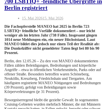
700 LSBTIQ+ -feindliche Übergriffe in
Berlin registriert
15. Mai 2026
15. Mai 2026
Die Fachopferstelle MANEO hat 2025 in Berlin 723
LSBTIQ+ feindliche Vorfälle dokumentiert – nur leicht
weniger als im letzten Jahr (738 Fälle). Insgesamt gingen
1014 neue Meldungen ein, ein neuer Höchststand. Laut
MANEO bildet dies jedoch nur einen Teil der Realität ab:
Die Dunkelziffer nicht gemeldeter Taten liegt bei 80 bis 90
Prozent.
Berlin, den 12.05.26 – Zu den von MANEO dokumentierten
Fällen zählen Beleidigungen, Bedrohungen und körperliche
Angriffe – etwa in öffentlichen Verkehrsmitteln, Parks oder auf
offener Straße. Besonders betroffen waren Schöneberg,
Neukölln, Kreuzberg, Friedrichshain und Tiergarten. Am
häufigsten registrierte MANEO Nötigungen und Bedrohungen
(39 Prozent), gefolgt von Beleidigungen sowie
Körperverletzungen (je 31 Prozent).
Besorgniserregend bleibt die gezielte Gewalt: In sogenannten
Cruising-Gebieten wurden mehrfach Männer, die mit Männern
Kontakt gesucht hatten, in Fallen gelockt, beraubt oder schwer