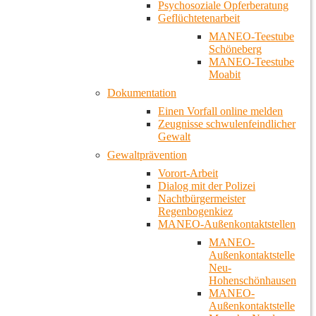
Psychosoziale Opferberatung
Geflüchtetenarbeit
MANEO-Teestube
Schöneberg
MANEO-Teestube
Moabit
Dokumentation
Einen Vorfall online melden
Zeugnisse schwulenfeindlicher
Gewalt
Gewaltprävention
Vorort-Arbeit
Dialog mit der Polizei
Nachtbürgermeister
Regenbogenkiez
MANEO-Außenkontaktstellen
MANEO-
Außenkontaktstelle
Neu-
Hohenschönhausen
MANEO-
Außenkontaktstelle