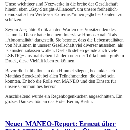
Umso wichtiger sind Netzwerke in die breite der Gesellschaft
hinein, eben „Gay-Straight-Alliances“, um unsere freiheitlich-
demokratischen Werte vor Extremist*innen jeglicher Couleur zu
schützen.
Seyran Ateş übte Kritik an den Worten des Vorsitzenden des
Islamrats. Dieser hatte in einem Interview Homosexualität als
„Abnormalität“ dargestellt. Sie betonte, dass die Lebensrealitäten
von Muslimen in unserer Gesellschaft viel diverser aussehen, als
Islamisten zulassen wollen. Deshalb stehen gerade auch viele
LSBTIQ+ aus arabischen Ländern oder der Türkei unter großem
Druck, diese Vielfalt leben zu können.
Bevor die Luftballons in den Himmel stiegen, bedankte sich
Matthias Steuckardt bei allen Teilnehmenden, die dabei sein
konnten. Er hob die Rolle von MANEO und den Einsatz für
unsere Communities hervor.
Anschließend wurde ein Regenbogenkuchen angeschnitten. Ein
großes Dankeschön an das Hotel Berlin, Berlin.
Neuer MANEO-Report: Erneut über