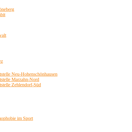
neberg
bit
walt
ez
telle Neu-Hohenschönhausen
telle Marzahn-Nord
elle Zehlendorf-Süd
phobie im Sport