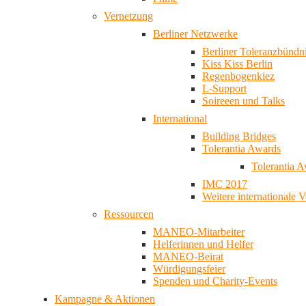
Vernetzung
Berliner Netzwerke
Berliner Toleranzbündn
Kiss Kiss Berlin
Regenbogenkiez
L-Support
Soireeen und Talks
International
Building Bridges
Tolerantia Awards
Tolerantia 
IMC 2017
Weitere internationale 
Ressourcen
MANEO-Mitarbeiter
Helferinnen und Helfer
MANEO-Beirat
Würdigungsfeier
Spenden und Charity-Events
Kampagne & Aktionen