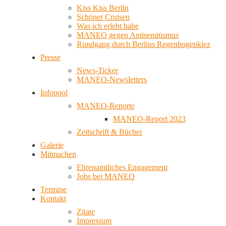
Kiss Kiss Berlin
Schöner Cruisen
Was ich erlebt habe
MANEO gegen Antisemitismus
Rundgang durch Berlins Regenbogenkiez
Presse
News-Ticker
MANEO-Newsletters
Infopool
MANEO-Reporte
MANEO-Report 2023
Zeitschrift & Bücher
Galerie
Mitmachen
Ehrenamtliches Engagement
Jobs bei MANEO
Termine
Kontakt
Zitate
Impressum