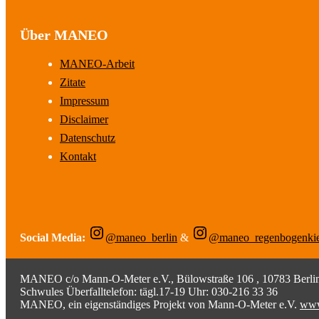
Über MANEO
MANEO-Arbeit
Zitate
Impressum
Disclaimer
Datenschutz
Kontakt
Social Media:
@maneo_berlin
&
@maneo_regenbogenki
MANEO c/o Mann-O-Meter e.V., Bülowstraße 106 , 10783 Berlin;
Schwules Überfalltelefon: tägl.17-19 Uhr: 030-216 33 36
MANEO, ein eigenständiges Projekt von Mann-O-Meter e.V.
www