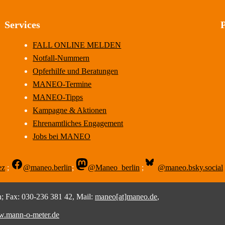
Services
FALL ONLINE MELDEN
Notfall-Nummern
Opferhilfe und Beratungen
MANEO-Termine
MANEO-Tipps
Kampagne & Aktionen
Ehrenamtliches Engagement
Jobs bei MANEO
ez
;
@maneo.berlin
;
@Maneo_berlin
;
@maneo.bsky.social
 Fax: 030-236 381 42, Mail:
maneo[at]maneo.de
,
.mann-o-meter.de