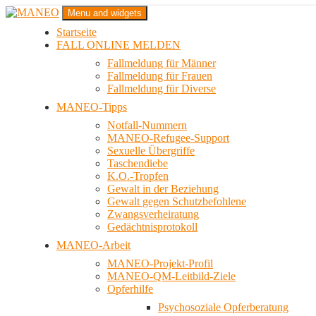
Zum
Menu and widgets
Inhalt
Startseite
springen
Das schwule Anti-Gewalt-Projekt in Berlin
FALL ONLINE MELDEN
MANEO
Fallmeldung für Männer
Fallmeldung für Frauen
Fallmeldung für Diverse
MANEO-Tipps
Notfall-Nummern
MANEO-Refugee-Support
Sexuelle Übergriffe
Taschendiebe
K.O.-Tropfen
Gewalt in der Beziehung
Gewalt gegen Schutzbefohlene
Zwangsverheiratung
Gedächtnisprotokoll
MANEO-Arbeit
MANEO-Projekt-Profil
MANEO-QM-Leitbild-Ziele
Opferhilfe
Psychosoziale Opferberatung