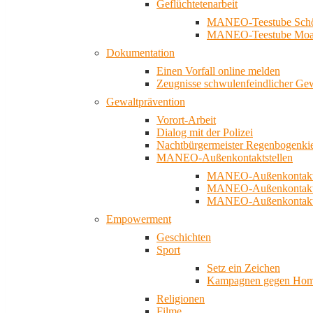
Geflüchtetenarbeit
MANEO-Teestube Schö
MANEO-Teestube Moa
Dokumentation
Einen Vorfall online melden
Zeugnisse schwulenfeindlicher Ge
Gewaltprävention
Vorort-Arbeit
Dialog mit der Polizei
Nachtbürgermeister Regenbogenki
MANEO-Außenkontaktstellen
MANEO-Außenkontakts
MANEO-Außenkontakts
MANEO-Außenkontaktst
Empowerment
Geschichten
Sport
Setz ein Zeichen
Kampagnen gegen Homo
Religionen
Filme