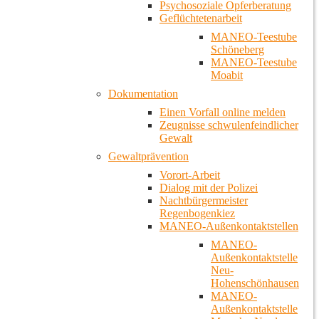
Psychosoziale Opferberatung
Geflüchtetenarbeit
MANEO-Teestube
Schöneberg
MANEO-Teestube
Moabit
Dokumentation
Einen Vorfall online melden
Zeugnisse schwulenfeindlicher
Gewalt
Gewaltprävention
Vorort-Arbeit
Dialog mit der Polizei
Nachtbürgermeister
Regenbogenkiez
MANEO-Außenkontaktstellen
MANEO-
Außenkontaktstelle
Neu-
Hohenschönhausen
MANEO-
Außenkontaktstelle