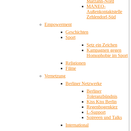
Marzahn-Nord
MANEO-
Außenkontaktstelle
Zehlendorf-Süd
Empowerment
Geschichten
Sport
Setz ein Zeichen
Kampagnen gegen
Homophobie im Sport
Religionen
Filme
Vernetzung
Berliner Netzwerke
Berliner
Toleranzbündnis
Kiss Kiss Berlin
Regenbogenkiez
L-Support
Soireeen und Talks
International