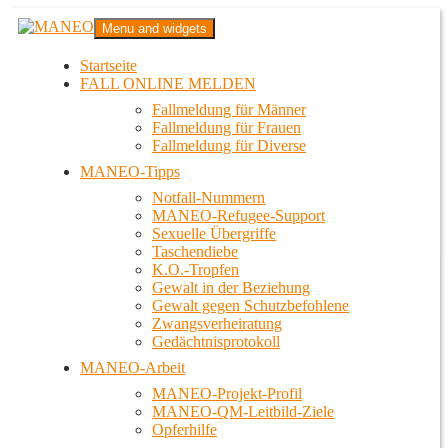
Zum
MANEO
Menu and widgets
Inhalt
Das schwule Anti-Gewalt-Projekt in Berlin
springen
Startseite
FALL ONLINE MELDEN
Fallmeldung für Männer
Fallmeldung für Frauen
Fallmeldung für Diverse
MANEO-Tipps
Notfall-Nummern
MANEO-Refugee-Support
Sexuelle Übergriffe
Taschendiebe
K.O.-Tropfen
Gewalt in der Beziehung
Gewalt gegen Schutzbefohlene
Zwangsverheiratung
Gedächtnisprotokoll
MANEO-Arbeit
MANEO-Projekt-Profil
MANEO-QM-Leitbild-Ziele
Opferhilfe