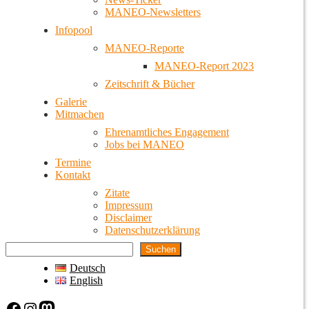
MANEO-Newsletters
Infopool
MANEO-Reporte
MANEO-Report 2023
Zeitschrift & Bücher
Galerie
Mitmachen
Ehrenamtliches Engagement
Jobs bei MANEO
Termine
Kontakt
Zitate
Impressum
Disclaimer
Datenschutzerklärung
Suchen
Deutsch
English
Facebook
Instagram
Mastodon