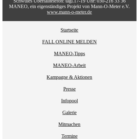
Schwules Überfalltelefon: tägl.17-19 Uhr: 030-216 33 36
MANEO, ein eigenständiges Projekt von Mann-O-Meter e.V.
www.mann-o-meter.de
Startseite
FALL ONLINE MELDEN
MANEO-Tipps
MANEO-Arbeit
Kampagne & Aktionen
Presse
Infopool
Galerie
Mitmachen
Termine