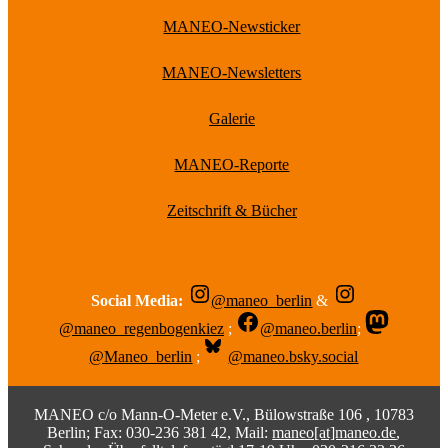
MANEO-Newsticker
MANEO-Newsletters
Galerie
MANEO-Reporte
Zeitschrift & Bücher
Social Media:
@maneo_berlin
&
@maneo_regenbogenkiez
;
@maneo.berlin
;
@Maneo_berlin
;
@maneo.bsky.social
MANEO c/o Mann-O-Meter e.V., Bülowstraße 106 , 10783
Berlin; Fax: 030-236 381 42, Mail:
maneo[at]maneo.de
,