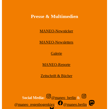
Presse & Multimedien
MANEO-Newsticker
MANEO-Newsletters
Galerie
MANEO-Reporte
Zeitschrift & Bücher
Social Media:
@maneo_berlin
&
@maneo_regenbogenkiez
;
@maneo.berlin
;