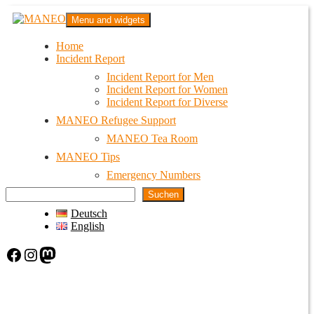
Skip
MANEO
Menu and widgets
to
Das schwule Anti-Gewalt-Projekt in Berlin
content
Home
Incident Report
Incident Report for Men
Incident Report for Women
Incident Report for Diverse
MANEO Refugee Support
MANEO Tea Room
MANEO Tips
Emergency Numbers
Suchen
Deutsch
English
Facebook
Instagram
Mastodon