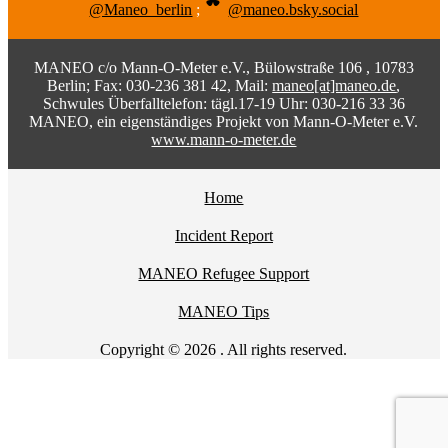
@Maneo_berlin
;
@maneo.bsky.social
MANEO c/o Mann-O-Meter e.V., Bülowstraße 106 , 10783
Berlin; Fax: 030-236 381 42, Mail:
maneo[at]maneo.de
,
Schwules Überfalltelefon: tägl.17-19 Uhr: 030-216 33 36
MANEO, ein eigenständiges Projekt von Mann-O-Meter e.V.
www.mann-o-meter.de
Home
Incident Report
MANEO Refugee Support
MANEO Tips
Copyright © 2026 . All rights reserved.