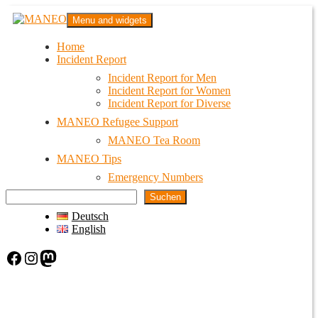
Skip
MANEO
Menu and widgets
to
Das schwule Anti-Gewalt-Projekt in Berlin
content
Home
Incident Report
Incident Report for Men
Incident Report for Women
Incident Report for Diverse
MANEO Refugee Support
MANEO Tea Room
MANEO Tips
Emergency Numbers
Suchen
Deutsch
English
Facebook
Instagram
Mastodon