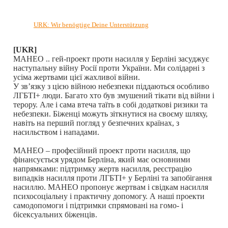
URK: Wir benögtige Deine Unterstützung
[UKR]
МАНЕО .. гей-проект проти насилля у Берліні засуджує
наступальну війну Росії проти України. Ми солідарні з
усіма жертвами цієї жахливої війни.
У зв’язку з цією війною небезпеки піддаються особливо
ЛГБТІ+ люди. Багато хто був змушений тікати від війни і
терору. Але і сама втеча таїть в собі додаткові ризики та
небезпеки. Біженці можуть зіткнутися на своєму шляху,
навіть на перший погляд у безпечних країнах, з
насильством і нападами.
МАНЕО – професійний проект проти насилля, що
фінансується урядом Берліна, який має основними
напрямками: підтримку жертв насилля, реєстрацію
випадків насилля проти ЛГБТІ+ у Берліні та запобігання
насиллю. МАНЕО пропонує жертвам і свідкам насилля
психосоціальну і практичну допомогу. А наші проекти
самодопомоги і підтримки спрямовані на гомо- і
бісексуальних біженців.