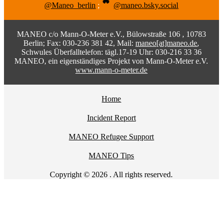
@Maneo_berlin
;
@maneo.bsky.social
MANEO c/o Mann-O-Meter e.V., Bülowstraße 106 , 10783
Berlin; Fax: 030-236 381 42, Mail:
maneo[at]maneo.de
,
Schwules Überfalltelefon: tägl.17-19 Uhr: 030-216 33 36
MANEO, ein eigenständiges Projekt von Mann-O-Meter e.V.
www.mann-o-meter.de
Home
Incident Report
MANEO Refugee Support
MANEO Tips
Copyright © 2026 . All rights reserved.