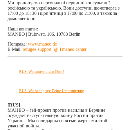
Ми пропонуємо персональні первинні консультації
російською та українською. Вони доступні щочетверга з
17:00 до 18: 30 і щоп’ятниці з 17:00 до 21:00, а також за
домовленістю.
Наші контакти:
MANEO | Bülowstr. 106, 10783 Berlin
Hompage:
www.maneo.de
E-Mail:
refugee-support [@ ] maneo.center
R
US: Wir unterstützen Dich!
RUS: Wir benögtige Deine Unterstützung
[RUS]
МАНЕО – гей-проект против насилия в Берлине
осуждает наступательную войну России против
Украины. Мы солидарны со всеми жертвами этой
ужасной войны.