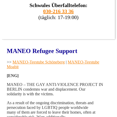
Schwules Überfalltelefon:
030-216 33 36
(täglich: 17-19:00)
MANEO Refugee Support
>>
MANEO-Teestube Schöneberg
|
MANEO-Teestube
Moabit
[ENG]
MANEO – THE GAY ANTI-VIOLENCE PROJECT IN
BERLIN condemns war and displacement. Our
solidarity is with the victims.
As a result of the ongoing discrimination, threats and
persecution faced by LGBTIQ people worldwide
many of them are forced to leave their homes, often at
considerable risk. Wars additionally