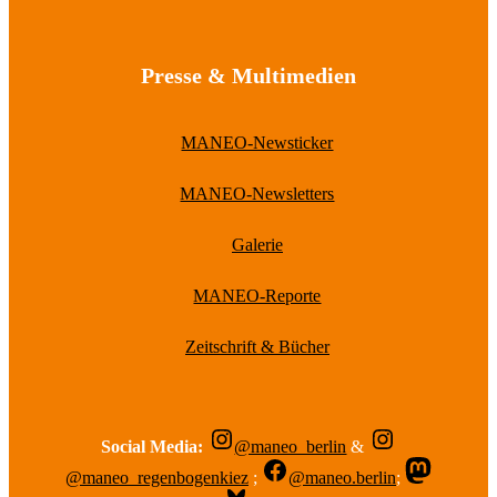
Presse & Multimedien
MANEO-Newsticker
MANEO-Newsletters
Galerie
MANEO-Reporte
Zeitschrift & Bücher
Social Media:
@maneo_berlin
&
@maneo_regenbogenkiez
;
@maneo.berlin
;