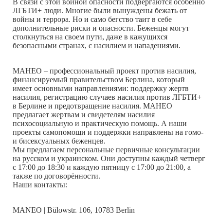
В связи с этой войной опасности подвергаются особенно
ЛГБТИ+ люди. Многие были вынуждены бежать от
войны и террора. Но и само бегство таит в себе
дополнительные риски и опасности. Беженцы могут
столкнуться на своем пути, даже в кажущихся
безопасными странах, с насилием и нападениями.
МАНЕО – профессиональный проект против насилия,
финансируемый правительством Берлина, который
имеет основными направлениями: поддержку жертв
насилия, регистрацию случаев насилия против ЛГБТИ+
в Берлине и предотвращение насилия. МАНЕО
предлагает жертвам и свидетелям насилия
психосоциальную и практическую помощь. А наши
проекты самопомощи и поддержки направлены на гомо-
и бисексуальных беженцев.
Мы предлагаем персональные первичные консультации
на русском и украинском. Они доступны каждый четверг
с 17:00 до 18:30 и каждую пятницу с 17:00 до 21:00, а
также по договорённости.
Наши контакты:
MANEO | Bülowstr. 106, 10783 Berlin