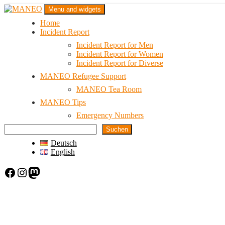
Skip
Menu and widgets
to
Home
content
Das schwule Anti-Gewalt-Projekt in Berlin
Incident Report
MANEO
Incident Report for Men
Incident Report for Women
Incident Report for Diverse
MANEO Refugee Support
MANEO Tea Room
MANEO Tips
Emergency Numbers
Suchen
Deutsch
English
Facebook
Instagram
Mastodon