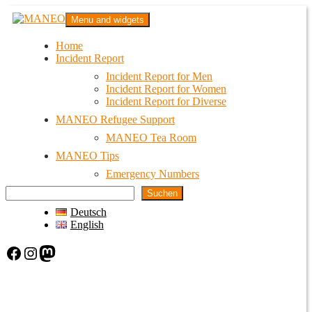
Skip
MANEO
Menu and widgets
to
Das schwule Anti-Gewalt-Projekt in Berlin
content
Home
Incident Report
Incident Report for Men
Incident Report for Women
Incident Report for Diverse
MANEO Refugee Support
MANEO Tea Room
MANEO Tips
Emergency Numbers
Suchen
Deutsch
English
Facebook
Instagram
Mastodon