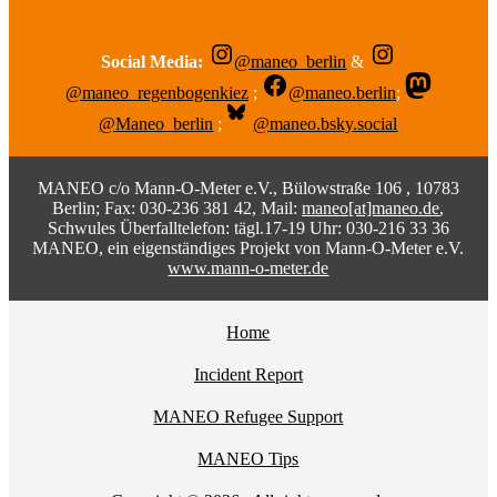
Social Media:
@maneo_berlin
&
@maneo_regenbogenkiez
;
@maneo.berlin
;
@Maneo_berlin
;
@maneo.bsky.social
MANEO c/o Mann-O-Meter e.V., Bülowstraße 106 , 10783
Berlin; Fax: 030-236 381 42, Mail:
maneo[at]maneo.de
,
Schwules Überfalltelefon: tägl.17-19 Uhr: 030-216 33 36
MANEO, ein eigenständiges Projekt von Mann-O-Meter e.V.
www.mann-o-meter.de
Home
Incident Report
MANEO Refugee Support
MANEO Tips