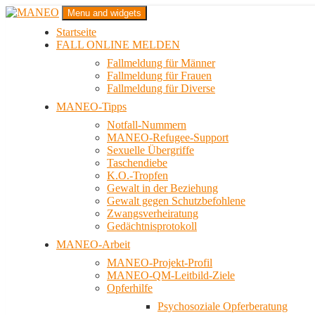
Zum
Menu and widgets
Inhalt
Startseite
springen
Das schwule Anti-Gewalt-Projekt in Berlin
FALL ONLINE MELDEN
MANEO
Fallmeldung für Männer
Fallmeldung für Frauen
Fallmeldung für Diverse
MANEO-Tipps
Notfall-Nummern
MANEO-Refugee-Support
Sexuelle Übergriffe
Taschendiebe
K.O.-Tropfen
Gewalt in der Beziehung
Gewalt gegen Schutzbefohlene
Zwangsverheiratung
Gedächtnisprotokoll
MANEO-Arbeit
MANEO-Projekt-Profil
MANEO-QM-Leitbild-Ziele
Opferhilfe
Psychosoziale Opferberatung