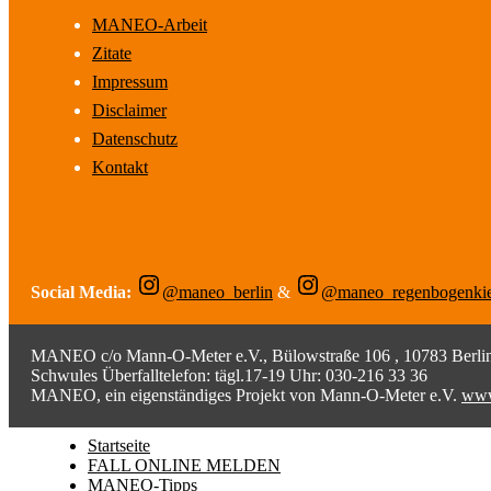
MANEO-Arbeit
Zitate
Impressum
Disclaimer
Datenschutz
Kontakt
Social Media:
@maneo_berlin
&
@maneo_regenbogenki
MANEO c/o Mann-O-Meter e.V., Bülowstraße 106 , 10783 Berlin;
Schwules Überfalltelefon: tägl.17-19 Uhr: 030-216 33 36
MANEO, ein eigenständiges Projekt von Mann-O-Meter e.V.
www
Startseite
FALL ONLINE MELDEN
MANEO-Tipps