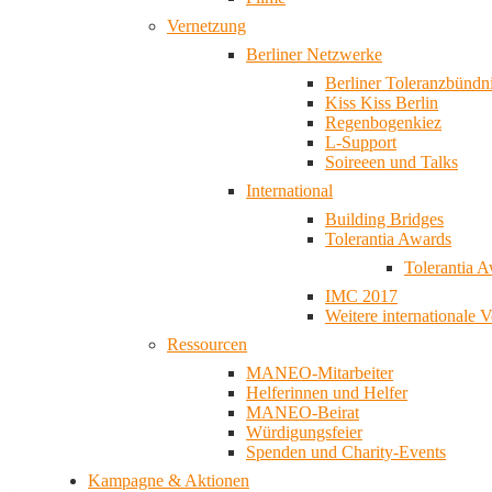
Vernetzung
Berliner Netzwerke
Berliner Toleranzbündn
Kiss Kiss Berlin
Regenbogenkiez
L-Support
Soireeen und Talks
International
Building Bridges
Tolerantia Awards
Tolerantia 
IMC 2017
Weitere internationale 
Ressourcen
MANEO-Mitarbeiter
Helferinnen und Helfer
MANEO-Beirat
Würdigungsfeier
Spenden und Charity-Events
Kampagne & Aktionen