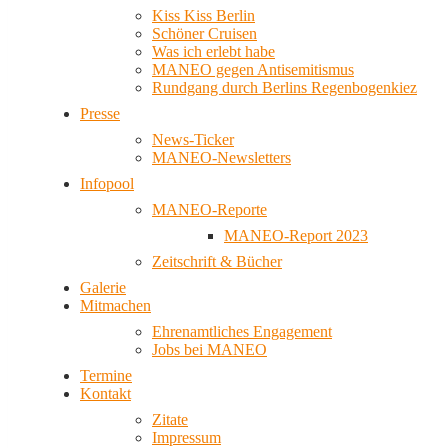
Kiss Kiss Berlin
Schöner Cruisen
Was ich erlebt habe
MANEO gegen Antisemitismus
Rundgang durch Berlins Regenbogenkiez
Presse
News-Ticker
MANEO-Newsletters
Infopool
MANEO-Reporte
MANEO-Report 2023
Zeitschrift & Bücher
Galerie
Mitmachen
Ehrenamtliches Engagement
Jobs bei MANEO
Termine
Kontakt
Zitate
Impressum