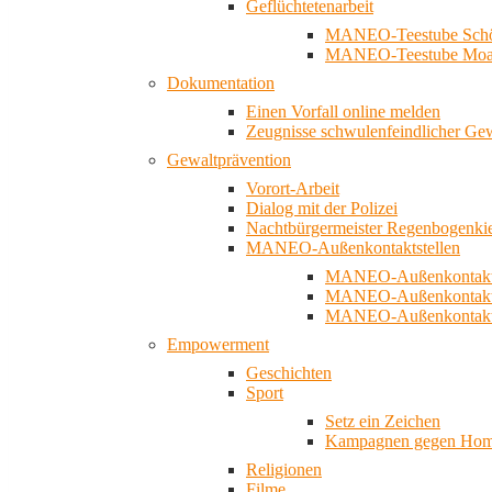
Geflüchtetenarbeit
MANEO-Teestube Schö
MANEO-Teestube Moa
Dokumentation
Einen Vorfall online melden
Zeugnisse schwulenfeindlicher Ge
Gewaltprävention
Vorort-Arbeit
Dialog mit der Polizei
Nachtbürgermeister Regenbogenki
MANEO-Außenkontaktstellen
MANEO-Außenkontakts
MANEO-Außenkontakts
MANEO-Außenkontaktst
Empowerment
Geschichten
Sport
Setz ein Zeichen
Kampagnen gegen Homo
Religionen
Filme