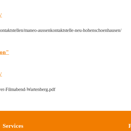
.V
ontaktstellen/maneo-aussenkontaktstelle-neu-hohenschoenhausen/
ion"
.V
yer-Filmabend-Wartenberg.pdf
Services