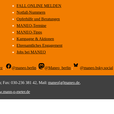
FALL ONLINE MELDEN
Notfall-Nummern
Opferhilfe und Beratungen
MANEO-Termine
MANEO-Tipps
Kampagne & Aktionen
Ehrenamtliches Engagement
Jobs bei MANEO
ez
;
@maneo.berlin
;
@Maneo_berlin
;
@maneo.bsky.social
 Fax: 030-236 381 42, Mail:
maneo[at]maneo.de
,
.mann-o-meter.de