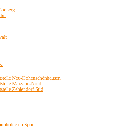
neberg
bit
walt
ez
telle Neu-Hohenschönhausen
telle Marzahn-Nord
elle Zehlendorf-Süd
phobie im Sport