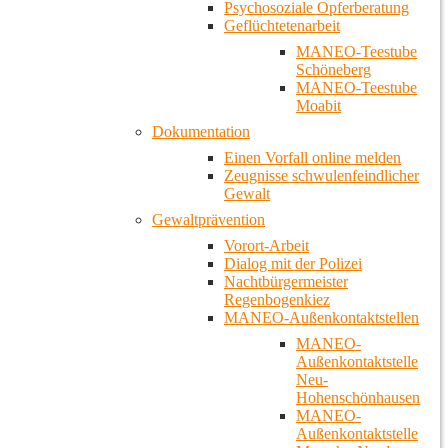
Psychosoziale Opferberatung
Geflüchtetenarbeit
MANEO-Teestube
Schöneberg
MANEO-Teestube
Moabit
Dokumentation
Einen Vorfall online melden
Zeugnisse schwulenfeindlicher
Gewalt
Gewaltprävention
Vorort-Arbeit
Dialog mit der Polizei
Nachtbürgermeister
Regenbogenkiez
MANEO-Außenkontaktstellen
MANEO-
Außenkontaktstelle
Neu-
Hohenschönhausen
MANEO-
Außenkontaktstelle