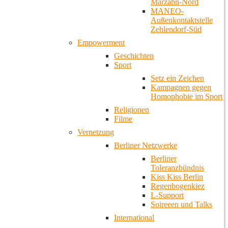
Marzahn-Nord
MANEO-
Außenkontaktstelle
Zehlendorf-Süd
Empowerment
Geschichten
Sport
Setz ein Zeichen
Kampagnen gegen
Homophobie im Sport
Religionen
Filme
Vernetzung
Berliner Netzwerke
Berliner
Toleranzbündnis
Kiss Kiss Berlin
Regenbogenkiez
L-Support
Soireeen und Talks
International