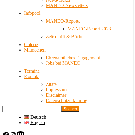
MANEO-Newsletters
Infopool
MANEO-Reporte
MANEO-Report 2023
Zeitschrift & Bücher
Galerie
Mitmachen
Ehrenamtliches Engagement
Jobs bei MANEO
Termine
Kontakt
Zitate
Impressum
Disclaimer
Datenschutzerklärung
Suchen
Deutsch
English
Facebook
Instagram
Mastodon