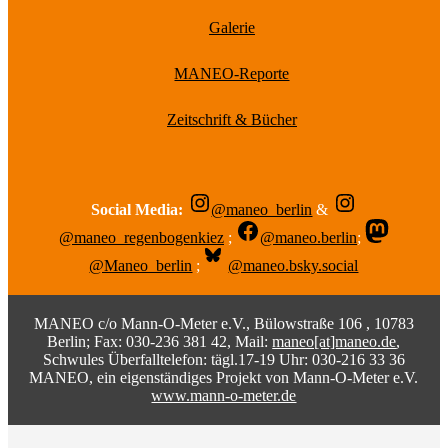
Galerie
MANEO-Reporte
Zeitschrift & Bücher
Social Media:
@maneo_berlin
&
@maneo_regenbogenkiez
;
@maneo.berlin
;
@Maneo_berlin
;
@maneo.bsky.social
MANEO c/o Mann-O-Meter e.V., Bülowstraße 106 , 10783
Berlin; Fax: 030-236 381 42, Mail:
maneo[at]maneo.de
,
Schwules Überfalltelefon: tägl.17-19 Uhr: 030-216 33 36
MANEO, ein eigenständiges Projekt von Mann-O-Meter e.V.
www.mann-o-meter.de