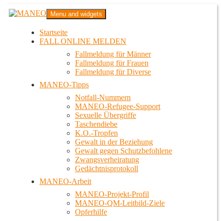
Zum
MANEO
Menu and widgets
Inhalt
Das schwule Anti-Gewalt-Projekt in Berlin
springen
Startseite
FALL ONLINE MELDEN
Fallmeldung für Männer
Fallmeldung für Frauen
Fallmeldung für Diverse
MANEO-Tipps
Notfall-Nummern
MANEO-Refugee-Support
Sexuelle Übergriffe
Taschendiebe
K.O.-Tropfen
Gewalt in der Beziehung
Gewalt gegen Schutzbefohlene
Zwangsverheiratung
Gedächtnisprotokoll
MANEO-Arbeit
MANEO-Projekt-Profil
MANEO-QM-Leitbild-Ziele
Opferhilfe