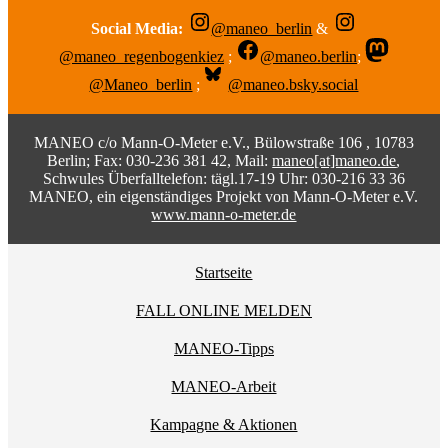
Social Media:
@maneo_berlin
&
@maneo_regenbogenkiez
;
@maneo.berlin
;
@Maneo_berlin
;
@maneo.bsky.social
MANEO c/o Mann-O-Meter e.V., Bülowstraße 106 , 10783
Berlin; Fax: 030-236 381 42, Mail:
maneo[at]maneo.de
,
Schwules Überfalltelefon: tägl.17-19 Uhr: 030-216 33 36
MANEO, ein eigenständiges Projekt von Mann-O-Meter e.V.
www.mann-o-meter.de
Startseite
FALL ONLINE MELDEN
MANEO-Tipps
MANEO-Arbeit
Kampagne & Aktionen