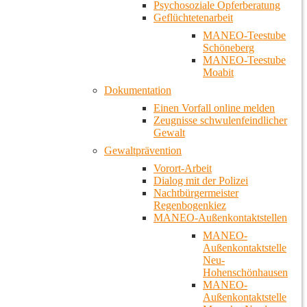
Psychosoziale Opferberatung
Geflüchtetenarbeit
MANEO-Teestube
Schöneberg
MANEO-Teestube
Moabit
Dokumentation
Einen Vorfall online melden
Zeugnisse schwulenfeindlicher
Gewalt
Gewaltprävention
Vorort-Arbeit
Dialog mit der Polizei
Nachtbürgermeister
Regenbogenkiez
MANEO-Außenkontaktstellen
MANEO-
Außenkontaktstelle
Neu-
Hohenschönhausen
MANEO-
Außenkontaktstelle