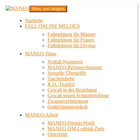
Zum
MANEO
Menu and widgets
Inhalt
Das schwule Anti-Gewalt-Projekt in Berlin
springen
Startseite
FALL ONLINE MELDEN
Fallmeldung für Männer
Fallmeldung für Frauen
Fallmeldung für Diverse
MANEO-Tipps
Notfall-Nummern
MANEO-Refugee-Support
Sexuelle Übergriffe
Taschendiebe
K.O.-Tropfen
Gewalt in der Beziehung
Gewalt gegen Schutzbefohlene
Zwangsverheiratung
Gedächtnisprotokoll
MANEO-Arbeit
MANEO-Projekt-Profil
MANEO-QM-Leitbild-Ziele
Opferhilfe