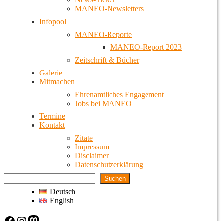
MANEO-Newsletters
Infopool
MANEO-Reporte
MANEO-Report 2023
Zeitschrift & Bücher
Galerie
Mitmachen
Ehrenamtliches Engagement
Jobs bei MANEO
Termine
Kontakt
Zitate
Impressum
Disclaimer
Datenschutzerklärung
Suchen
Deutsch
English
Facebook
Instagram
Mastodon