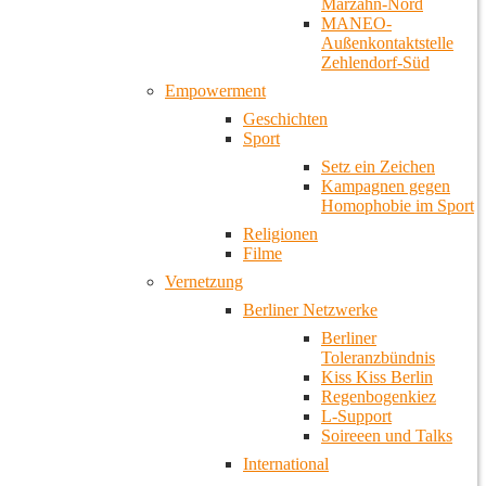
Marzahn-Nord
MANEO-
Außenkontaktstelle
Zehlendorf-Süd
Empowerment
Geschichten
Sport
Setz ein Zeichen
Kampagnen gegen
Homophobie im Sport
Religionen
Filme
Vernetzung
Berliner Netzwerke
Berliner
Toleranzbündnis
Kiss Kiss Berlin
Regenbogenkiez
L-Support
Soireeen und Talks
International