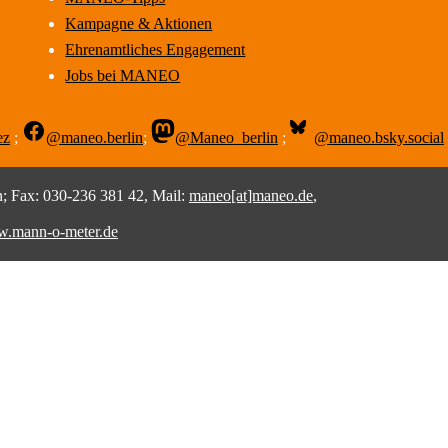
Kampagne & Aktionen
Ehrenamtliches Engagement
Jobs bei MANEO
ez
;
@maneo.berlin
;
@Maneo_berlin
;
@maneo.bsky.social
 Fax: 030-236 381 42, Mail:
maneo[at]maneo.de
,
.mann-o-meter.de