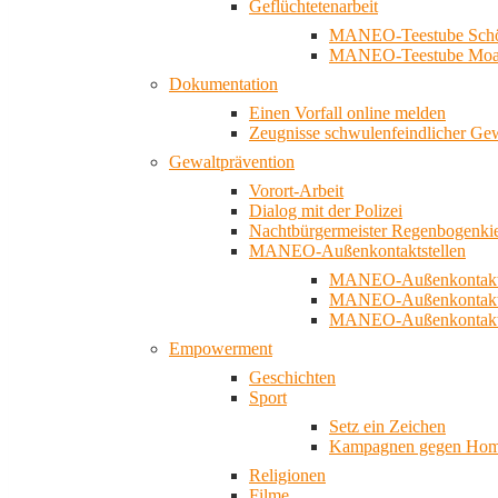
Geflüchtetenarbeit
MANEO-Teestube Schö
MANEO-Teestube Moa
Dokumentation
Einen Vorfall online melden
Zeugnisse schwulenfeindlicher Ge
Gewaltprävention
Vorort-Arbeit
Dialog mit der Polizei
Nachtbürgermeister Regenbogenki
MANEO-Außenkontaktstellen
MANEO-Außenkontakts
MANEO-Außenkontakts
MANEO-Außenkontaktst
Empowerment
Geschichten
Sport
Setz ein Zeichen
Kampagnen gegen Homo
Religionen
Filme