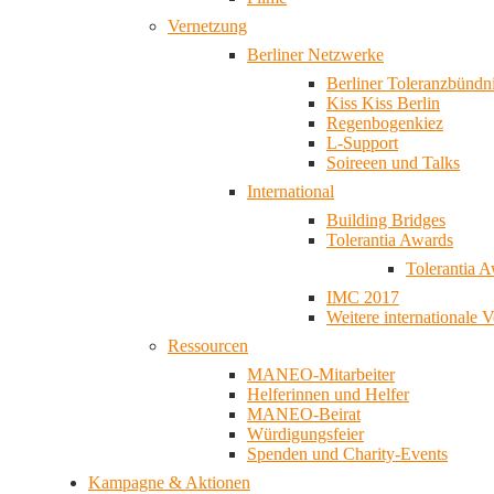
Vernetzung
Berliner Netzwerke
Berliner Toleranzbündn
Kiss Kiss Berlin
Regenbogenkiez
L-Support
Soireeen und Talks
International
Building Bridges
Tolerantia Awards
Tolerantia 
IMC 2017
Weitere internationale 
Ressourcen
MANEO-Mitarbeiter
Helferinnen und Helfer
MANEO-Beirat
Würdigungsfeier
Spenden und Charity-Events
Kampagne & Aktionen