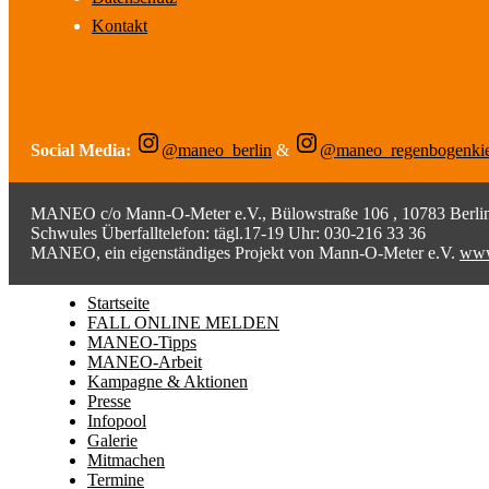
Kontakt
Social Media:
@maneo_berlin
&
@maneo_regenbogenki
MANEO c/o Mann-O-Meter e.V., Bülowstraße 106 , 10783 Berlin;
Schwules Überfalltelefon: tägl.17-19 Uhr: 030-216 33 36
MANEO, ein eigenständiges Projekt von Mann-O-Meter e.V.
www
Startseite
FALL ONLINE MELDEN
MANEO-Tipps
MANEO-Arbeit
Kampagne & Aktionen
Presse
Infopool
Galerie
Mitmachen
Termine