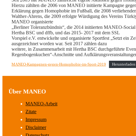
Hierzu zählten die 2006 von MANEO initiierte Kampagne gegen
Erklärung gegen Homophobie im Fußball, die 2008 verliehenden
Walther-Ahrens, die 2009 erfolgte Würdigung des Vereins Türkiy
MANEO organisierte
„Berliner Toleranzbündnis“, die 2014 initiierten MANEO-Socia
Hertha BSC und dffb, und das 2015- 2017 mit dem SSL
Vorspiel e.V. entwickelte und organisierte Sportfest „Setzt ein 
ausgezeichnet worden war. Seit 2017 zählen dazu
weitere, in Zusammenarbeit mit Hertha BSC durchgeführte Event
Regenbogenkuchen“-Anschnitte und Aufklärungsveranstaltungen
MANEO-Kampagnen-gegen-Homophobie-im-Sport-2019
Herunterladen
Über MANEO
MANEO-Arbeit
Zitate
Impressum
Disclaimer
Datenschutz