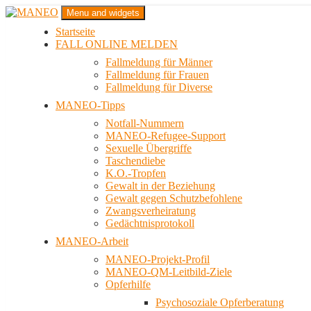
Zum
Menu and widgets
Inhalt
Startseite
springen
Das schwule Anti-Gewalt-Projekt in Berlin
FALL ONLINE MELDEN
MANEO
Fallmeldung für Männer
Fallmeldung für Frauen
Fallmeldung für Diverse
MANEO-Tipps
Notfall-Nummern
MANEO-Refugee-Support
Sexuelle Übergriffe
Taschendiebe
K.O.-Tropfen
Gewalt in der Beziehung
Gewalt gegen Schutzbefohlene
Zwangsverheiratung
Gedächtnisprotokoll
MANEO-Arbeit
MANEO-Projekt-Profil
MANEO-QM-Leitbild-Ziele
Opferhilfe
Psychosoziale Opferberatung