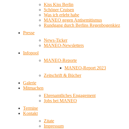
Kiss Kiss Berlin
Schöner Cruisen
Was ich erlebt habe
MANEO gegen Antisemitismus
Rundgang durch Berlins Regenbogenkiez
Presse
News-Ticker
MANEO-Newsletters
Infopool
MANEO-Reporte
MANEO-Report 2023
Zeitschrift & Bücher
Galerie
Mitmachen
Ehrenamtliches Engagement
Jobs bei MANEO
Termine
Kontakt
Zitate
Impressum