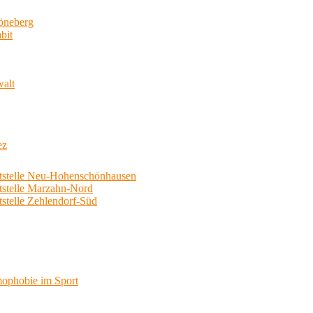
neberg
bit
walt
ez
telle Neu-Hohenschönhausen
telle Marzahn-Nord
elle Zehlendorf-Süd
phobie im Sport