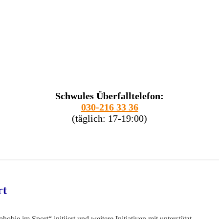
Schwules Überfalltelefon:
030-216 33 36
(täglich: 17-19:00)
rt
 im Sport“ initiiert und weitere Initiativen mit unterstützt.