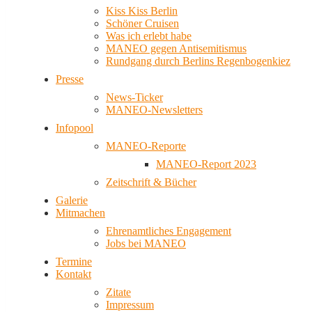
Kiss Kiss Berlin
Schöner Cruisen
Was ich erlebt habe
MANEO gegen Antisemitismus
Rundgang durch Berlins Regenbogenkiez
Presse
News-Ticker
MANEO-Newsletters
Infopool
MANEO-Reporte
MANEO-Report 2023
Zeitschrift & Bücher
Galerie
Mitmachen
Ehrenamtliches Engagement
Jobs bei MANEO
Termine
Kontakt
Zitate
Impressum