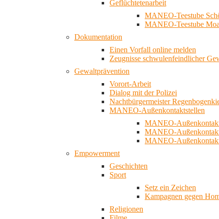
Geflüchtetenarbeit
MANEO-Teestube Schö
MANEO-Teestube Moa
Dokumentation
Einen Vorfall online melden
Zeugnisse schwulenfeindlicher Ge
Gewaltprävention
Vorort-Arbeit
Dialog mit der Polizei
Nachtbürgermeister Regenbogenki
MANEO-Außenkontaktstellen
MANEO-Außenkontakts
MANEO-Außenkontakts
MANEO-Außenkontaktst
Empowerment
Geschichten
Sport
Setz ein Zeichen
Kampagnen gegen Homo
Religionen
Filme