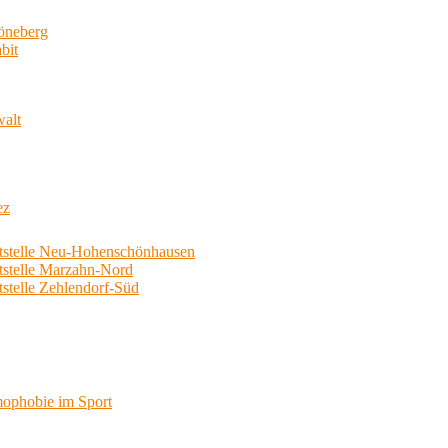
neberg
bit
walt
ez
telle Neu-Hohenschönhausen
telle Marzahn-Nord
elle Zehlendorf-Süd
phobie im Sport