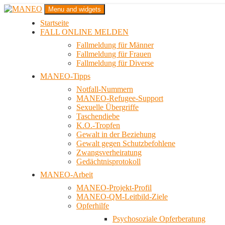
Zum
Menu and widgets
Inhalt
Startseite
springen
Das schwule Anti-Gewalt-Projekt in Berlin
FALL ONLINE MELDEN
MANEO
Fallmeldung für Männer
Fallmeldung für Frauen
Fallmeldung für Diverse
MANEO-Tipps
Notfall-Nummern
MANEO-Refugee-Support
Sexuelle Übergriffe
Taschendiebe
K.O.-Tropfen
Gewalt in der Beziehung
Gewalt gegen Schutzbefohlene
Zwangsverheiratung
Gedächtnisprotokoll
MANEO-Arbeit
MANEO-Projekt-Profil
MANEO-QM-Leitbild-Ziele
Opferhilfe
Psychosoziale Opferberatung