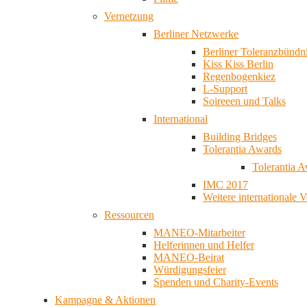
Vernetzung
Berliner Netzwerke
Berliner Toleranzbündn
Kiss Kiss Berlin
Regenbogenkiez
L-Support
Soireeen und Talks
International
Building Bridges
Tolerantia Awards
Tolerantia 
IMC 2017
Weitere internationale 
Ressourcen
MANEO-Mitarbeiter
Helferinnen und Helfer
MANEO-Beirat
Würdigungsfeier
Spenden und Charity-Events
Kampagne & Aktionen