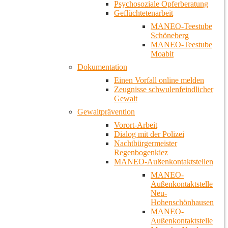
Psychosoziale Opferberatung
Geflüchtetenarbeit
MANEO-Teestube
Schöneberg
MANEO-Teestube
Moabit
Dokumentation
Einen Vorfall online melden
Zeugnisse schwulenfeindlicher
Gewalt
Gewaltprävention
Vorort-Arbeit
Dialog mit der Polizei
Nachtbürgermeister
Regenbogenkiez
MANEO-Außenkontaktstellen
MANEO-
Außenkontaktstelle
Neu-
Hohenschönhausen
MANEO-
Außenkontaktstelle