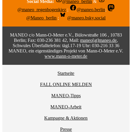
Social Media:
@maneo_berlin
&
@maneo_regenbogenkiez
;
@maneo.berlin
;
@Maneo_berlin
;
@maneo.bsky.social
MANEO c/o Mann-O-Meter e.V., Bülowstraße 106 , 10783
Berlin; Fax: 030-236 381 42, Mail:
maneo[at]maneo.de
,
Schwules Überfalltelefon: tägl.17-19 Uhr: 030-216 33 36
MANEO, ein eigenständiges Projekt von Mann-O-Meter e.V.
www.mann-o-meter.de
Startseite
FALL ONLINE MELDEN
MANEO-Tipps
MANEO-Arbeit
Kampagne & Aktionen
Presse