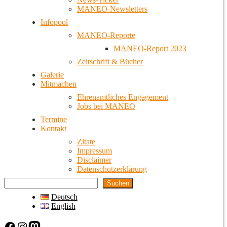
MANEO-Newsletters
Infopool
MANEO-Reporte
MANEO-Report 2023
Zeitschrift & Bücher
Galerie
Mitmachen
Ehrenamtliches Engagement
Jobs bei MANEO
Termine
Kontakt
Zitate
Impressum
Disclaimer
Datenschutzerklärung
Suchen
Deutsch
English
Facebook
Instagram
Mastodon