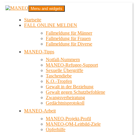
Zum
MANEO
Menu and widgets
Inhalt
Das schwule Anti-Gewalt-Projekt in Berlin
springen
Startseite
FALL ONLINE MELDEN
Fallmeldung für Männer
Fallmeldung für Frauen
Fallmeldung für Diverse
MANEO-Tipps
Notfall-Nummern
MANEO-Refugee-Support
Sexuelle Übergriffe
Taschendiebe
K.O.-Tropfen
Gewalt in der Beziehung
Gewalt gegen Schutzbefohlene
Zwangsverheiratung
Gedächtnisprotokoll
MANEO-Arbeit
MANEO-Projekt-Profil
MANEO-QM-Leitbild-Ziele
Opferhilfe