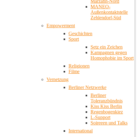
Marzahn-Nord
MANEO-
Außenkontaktstelle
Zehlendorf-Süd
Empowerment
Geschichten
Sport
Setz ein Zeichen
Kampagnen gegen
Homophobie im Sport
Religionen
Filme
Vernetzung
Berliner Netzwerke
Berliner
Toleranzbündnis
Kiss Kiss Berlin
Regenbogenkiez
L-Support
Soireeen und Talks
International