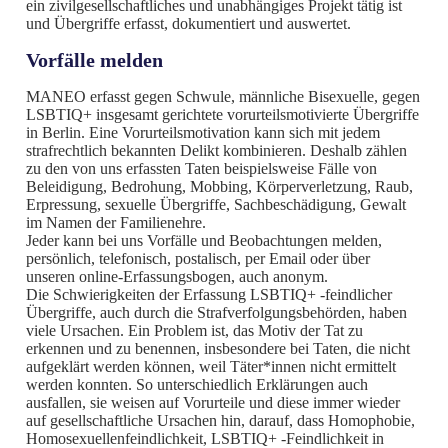
ein zivilgesellschaftliches und unabhängiges Projekt tätig ist
und Übergriffe erfasst, dokumentiert und auswertet.
Vorfälle melden
MANEO erfasst gegen Schwule, männliche Bisexuelle, gegen
LSBTIQ+ insgesamt gerichtete vorurteilsmotivierte Übergriffe
in Berlin. Eine Vorurteilsmotivation kann sich mit jedem
strafrechtlich bekannten Delikt kombinieren. Deshalb zählen
zu den von uns erfassten Taten beispielsweise Fälle von
Beleidigung, Bedrohung, Mobbing, Körperverletzung, Raub,
Erpressung, sexuelle Übergriffe, Sachbeschädigung, Gewalt
im Namen der Familienehre.
Jeder kann bei uns Vorfälle und Beobachtungen melden,
persönlich, telefonisch, postalisch, per Email oder über
unseren online-Erfassungsbogen, auch anonym.
Die Schwierigkeiten der Erfassung LSBTIQ+ -feindlicher
Übergriffe, auch durch die Strafverfolgungsbehörden, haben
viele Ursachen. Ein Problem ist, das Motiv der Tat zu
erkennen und zu benennen, insbesondere bei Taten, die nicht
aufgeklärt werden können, weil Täter*innen nicht ermittelt
werden konnten. So unterschiedlich Erklärungen auch
ausfallen, sie weisen auf Vorurteile und diese immer wieder
auf gesellschaftliche Ursachen hin, darauf, dass Homophobie,
Homosexuellenfeindlichkeit, LSBTIQ+ -Feindlichkeit in