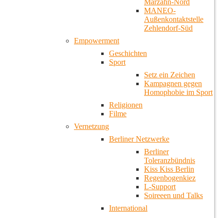
Marzahn-Nord
MANEO-
Außenkontaktstelle
Zehlendorf-Süd
Empowerment
Geschichten
Sport
Setz ein Zeichen
Kampagnen gegen
Homophobie im Sport
Religionen
Filme
Vernetzung
Berliner Netzwerke
Berliner
Toleranzbündnis
Kiss Kiss Berlin
Regenbogenkiez
L-Support
Soireeen und Talks
International