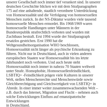
unserer Gesellschaft noch immer tief verankert sind. In unserer
deutschen Geschichte blicken wir mit dem Strafparagraphen
175 auf eine anhaltende, staatlich verordnete Unterdrückung
von Homosexualität und die Verfolgung von homosexuellen
Menschen zurück. In der NS-Diktatur wurden viele tausend
homosexuelle Menschen ermordet. Bis 1968/1969 waren
homosexuelle Handlungen unter Männern in der
Bundesrepublik strafrechtlich verboten und wurden mit
Zuchthaus bestraft. Erst 1994 wurde der Strafparagraph
ersatzlos gestrichen. Erst 1990 hat die
Weltgesundheitsorganisation WHO beschlossen,
Homosexualität nicht länger als psychische Erkrankung zu
führen. Nicht nur in Deutschland, auch in vielen anderen
europäischen Staaten war Homosexualität bis ins letzte
Jahrhundert noch verboten. Und auch heute steht
Homosexualität noch immer in nahezu 70 Staaten weltweit
unter Strafe. Homophobie, Homosexuellenfeindlichkeit,
LSBTIQ+ -Feindlichkeit prägen viele Kulturen in unserer
Welt, stellen Menschenrechte und Menschenwürde sowie
Gleichberechtigung und Gleichwertigkeit von LSBTIQ+ in
Abrede. In einer immer weiter zusammenwachsenden Welt –
z.B. durch das Internet, Migration und Flucht – nehmen auch
solche Entwicklungen Einfluss auf emanzipatorische
Entwicklungen
in Deutschland.