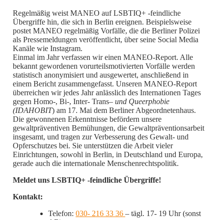
Regelmäßig weist MANEO auf LSBTIQ+ -feindliche
Übergriffe hin, die sich in Berlin ereignen. Beispielsweise
postet MANEO regelmäßig Vorfälle, die die Berliner Polizei
als Pressemeldungen veröffentlicht, über seine Social Media
Kanäle wie Instagram.
Einmal im Jahr verfassen wir einen MANEO-Report. Alle
bekannt gewordenen vorurteilsmotivierten Vorfälle werden
statistisch anonymisiert und ausgewertet, anschließend in
einem Bericht zusammengefasst. Unseren MANEO-Report
überreichen wir jedes Jahr anlässlich des Internationen Tages
gegen Homo-, Bi-, Inter- Trans
– und Queerphobie
(IDAHOBIT
) am 17. Mai dem Berliner Abgeordnetenhaus.
Die gewonnenen Erkenntnisse befördern unsere
gewaltpräventiven Bemühungen, die Gewaltpräventionsarbeit
insgesamt, und tragen zur Verbesserung des Gewalt- und
Opferschutzes bei. Sie unterstützen die Arbeit vieler
Einrichtungen, sowohl in Berlin, in Deutschland und Europa,
gerade auch die internationale Menschenrechtspolitik.
Meldet uns LSBTIQ+ -feindliche Übergriffe!
Kontakt:
Telefon:
030- 216 33 36
– tägl. 17- 19 Uhr (sonst