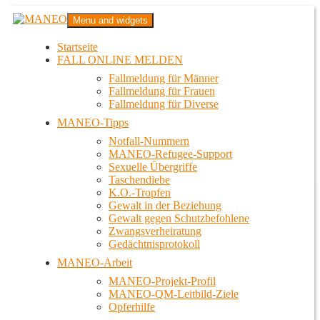
Zum
MANEO
Menu and widgets
Inhalt
Das schwule Anti-Gewalt-Projekt in Berlin
springen
Startseite
FALL ONLINE MELDEN
Fallmeldung für Männer
Fallmeldung für Frauen
Fallmeldung für Diverse
MANEO-Tipps
Notfall-Nummern
MANEO-Refugee-Support
Sexuelle Übergriffe
Taschendiebe
K.O.-Tropfen
Gewalt in der Beziehung
Gewalt gegen Schutzbefohlene
Zwangsverheiratung
Gedächtnisprotokoll
MANEO-Arbeit
MANEO-Projekt-Profil
MANEO-QM-Leitbild-Ziele
Opferhilfe