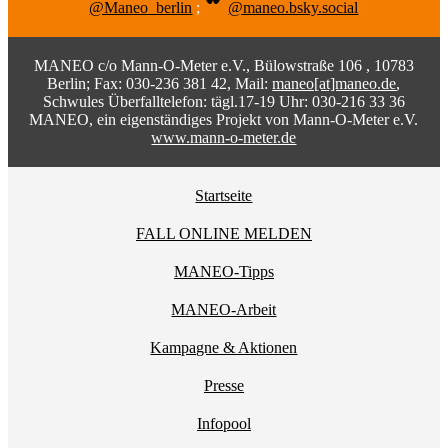
@Maneo_berlin
;
@maneo.bsky.social
MANEO c/o Mann-O-Meter e.V., Bülowstraße 106 , 10783
Berlin; Fax: 030-236 381 42, Mail:
maneo[at]maneo.de
,
Schwules Überfalltelefon: tägl.17-19 Uhr: 030-216 33 36
MANEO, ein eigenständiges Projekt von Mann-O-Meter e.V.
www.mann-o-meter.de
Startseite
FALL ONLINE MELDEN
MANEO-Tipps
MANEO-Arbeit
Kampagne & Aktionen
Presse
Infopool