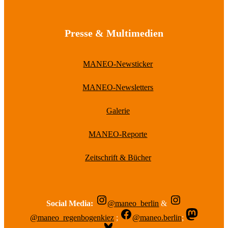
Presse & Multimedien
MANEO-Newsticker
MANEO-Newsletters
Galerie
MANEO-Reporte
Zeitschrift & Bücher
Social Media:
@maneo_berlin
&
@maneo_regenbogenkiez
;
@maneo.berlin
;