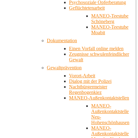
Psychosoziale Opferberatung
Geflüchtetenarbeit
MANEO-Teestube
Schöneberg
MANEO-Teestube
Moabit
Dokumentation
Einen Vorfall online melden
Zeugnisse schwulenfeindlicher
Gewalt
Gewaltprävention
Vorort-Arbeit
Dialog mit der Polizei
Nachtbürgermeister
Regenbogenkiez
MANEO-Außenkontaktstellen
MANEO-
Außenkontaktstelle
Neu-
Hohenschönhausen
MANEO-
Außenkontaktstelle