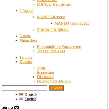
MANEO-Newsletters
Infopool
MANEO-Reporte
MANEO-Report 2023
Zeitschrift & Bücher
Galerie
Mitmachen
Ehrenamtliches Engagement
Jobs bei MANEO
Termine
Kontakt
Zitate
Impressum
Disclaimer
Datenschutzerklärung
Suchen
Deutsch
English
Facebook
Instagram
Mastodon