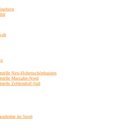
neberg
bit
walt
ez
telle Neu-Hohenschönhausen
telle Marzahn-Nord
elle Zehlendorf-Süd
phobie im Sport