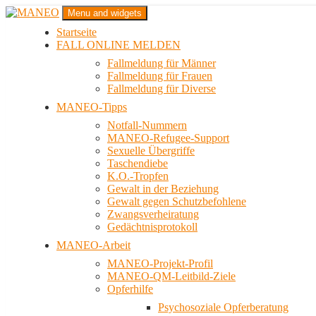
Zum
Menu and widgets
Inhalt
Startseite
springen
Das schwule Anti-Gewalt-Projekt in Berlin
FALL ONLINE MELDEN
MANEO
Fallmeldung für Männer
Fallmeldung für Frauen
Fallmeldung für Diverse
MANEO-Tipps
Notfall-Nummern
MANEO-Refugee-Support
Sexuelle Übergriffe
Taschendiebe
K.O.-Tropfen
Gewalt in der Beziehung
Gewalt gegen Schutzbefohlene
Zwangsverheiratung
Gedächtnisprotokoll
MANEO-Arbeit
MANEO-Projekt-Profil
MANEO-QM-Leitbild-Ziele
Opferhilfe
Psychosoziale Opferberatung