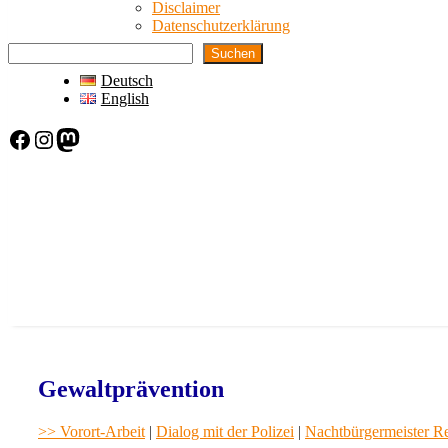
Disclaimer
Datenschutzerklärung
Suchen
Deutsch
English
Facebook
Instagram
Mastodon
Gewaltprävention
>> Vorort-Arbeit
|
Dialog mit der Polizei
|
Nachtbürgermeister R