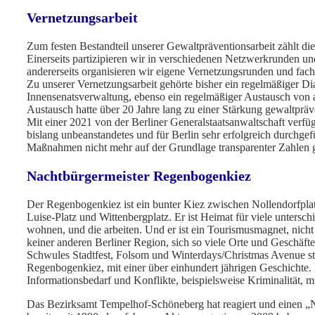
Vernetzungsarbeit
Zum festen Bestandteil unserer Gewaltpräventionsarbeit zählt die
Einerseits partizipieren wir in verschiedenen Netzwerkrunden und
andererseits organisieren wir eigene Vernetzungsrunden und fac
Zu unserer Vernetzungsarbeit gehörte bisher ein regelmäßiger Dia
Innensenatsverwaltung, ebenso ein regelmäßiger Austausch von
Austausch hatte über 20 Jahre lang zu einer Stärkung gewaltpräve
Mit einer 2021 von der Berliner Generalstaatsanwaltschaft verf
bislang unbeanstandetes und für Berlin sehr erfolgreich durchgef
Maßnahmen nicht mehr auf der Grundlage transparenter Zahlen
Nachtbürgermeister Regenbogenkiez
Der Regenbogenkiez ist ein bunter Kiez zwischen Nollendorfplatz
Luise-Platz und Wittenbergplatz. Er ist Heimat für viele untersch
wohnen, und die arbeiten. Und er ist ein Tourismusmagnet, nicht
keiner anderen Berliner Region, sich so viele Orte und Geschäft
Schwules Stadtfest, Folsom und Winterdays/Christmas Avenue stat
Regenbogenkiez, mit einer über einhundert jährigen Geschichte.
Informationsbedarf und Konflikte, beispielsweise Kriminalität, mi
Das Bezirksamt Tempelhof-Schöneberg hat reagiert und einen 