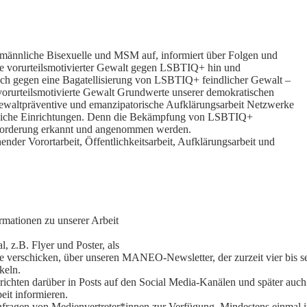
männliche Bisexuelle und MSM auf, informiert über Folgen und
le vorurteilsmotivierter Gewalt gegen LSBTIQ+ hin und
ch gegen eine Bagatellisierung von LSBTIQ+ feindlicher Gewalt –
orurteilsmotivierte Gewalt Grundwerte unserer demokratischen
waltpräventive und emanzipatorische Aufklärungsarbeit Netzwerke
ntliche Einrichtungen. Denn die Bekämpfung von LSBTIQ+
usforderung erkannt und angenommen werden.
der Vorortarbeit, Öffentlichkeitsarbeit, Aufklärungsarbeit und
ormationen zu unserer Arbeit
, z.B. Flyer und Poster, als
le verschicken, über unseren MANEO-Newsletter, der zurzeit vier bis s
keln.
berichten darüber in Posts auf den Social Media-Kanälen und später 
eit informieren.
fragen von Medienvertreter*innen zur Verfügung. Mindestens einmal im