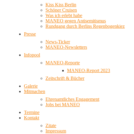
Kiss Kiss Berlin
Schöner Cruisen
Was ich erlebt habe
MANEO gegen Antisemitismus
Rundgang durch Berlins Regenbogenkiez
Presse
News-Ticker
MANEO-Newsletters
Infopool
MANEO-Reporte
MANEO-Report 2023
Zeitschrift & Bücher
Galerie
Mitmachen
Ehrenamtliches Engagement
Jobs bei MANEO
Termine
Kontakt
Zitate
Impressum