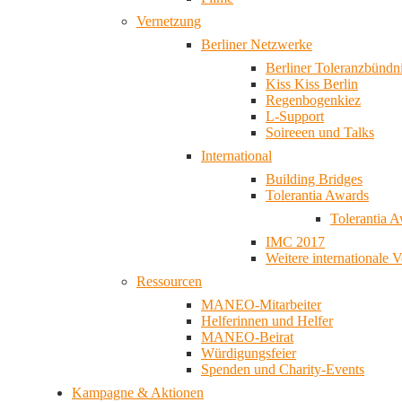
Vernetzung
Berliner Netzwerke
Berliner Toleranzbündn
Kiss Kiss Berlin
Regenbogenkiez
L-Support
Soireeen und Talks
International
Building Bridges
Tolerantia Awards
Tolerantia 
IMC 2017
Weitere internationale 
Ressourcen
MANEO-Mitarbeiter
Helferinnen und Helfer
MANEO-Beirat
Würdigungsfeier
Spenden und Charity-Events
Kampagne & Aktionen