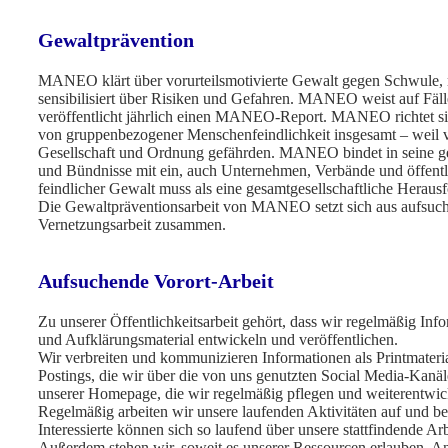
Gewaltprävention
MANEO klärt über vorurteilsmotivierte Gewalt gegen Schwule, 
sensibilisiert über Risiken und Gefahren. MANEO weist auf Fäl
veröffentlicht jährlich einen MANEO-Report. MANEO richtet si
von gruppenbezogener Menschenfeindlichkeit insgesamt – weil v
Gesellschaft und Ordnung gefährden. MANEO bindet in seine ge
und Bündnisse mit ein, auch Unternehmen, Verbände und öffe
feindlicher Gewalt muss als eine gesamtgesellschaftliche Hera
Die Gewaltpräventionsarbeit von MANEO setzt sich aus aufsuchen
Vernetzungsarbeit zusammen.
Aufsuchende Vorort-Arbeit
Zu unserer Öffentlichkeitsarbeit gehört, dass wir regelmäßig Inf
und Aufklärungsmaterial entwickeln und veröffentlichen.
Wir verbreiten und kommunizieren Informationen als Printmaterial
Postings, die wir über die von uns genutzten Social Media-Kanä
unserer Homepage, die wir regelmäßig pflegen und weiterentwic
Regelmäßig arbeiten wir unsere laufenden Aktivitäten auf und 
Interessierte können sich so laufend über unsere stattfindende Arb
Außerdem stehen wir, soweit es unserer Ressourcen erlauben, An