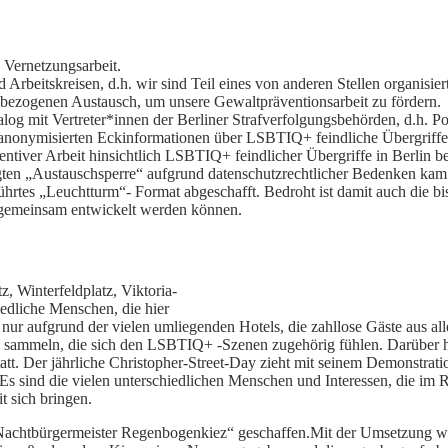
 Vernetzungsarbeit.
 Arbeitskreisen, d.h. wir sind Teil eines von anderen Stellen organisi
hbezogenen Austausch, um unsere Gewaltpräventionsarbeit zu fördern.
log mit Vertreter*innen der Berliner Strafverfolgungsbehörden, d.h. Po
 anonymisierten Eckinformationen über LSBTIQ+ feindliche Übergriffe
ntiver Arbeit hinsichtlich LSBTIQ+ feindlicher Übergriffe in Berlin be
ügten „Austauschsperre“ aufgrund datenschutzrechtlicher Bedenken kam
ührtes „Leuchtturm“- Format abgeschafft. Bedroht ist damit auch die bi
 gemeinsam entwickelt werden können.
, Winterfeldplatz, Viktoria-
iedliche Menschen, die hier
 nur aufgrund der vielen umliegenden Hotels, die zahllose Gäste aus al
e sammeln, die sich den LSBTIQ+ -Szenen zugehörig fühlen. Darüber hin
t. Der jährliche Christopher-Street-Day zieht mit seinem Demonstratio
 Es sind die vielen unterschiedlichen Menschen und Interessen, die im
t sich bringen.
„Nachtbürgermeister Regenbogenkiez“ geschaffen.Mit der Umsetzung w