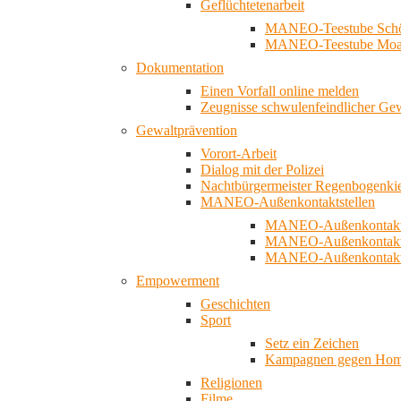
Geflüchtetenarbeit
MANEO-Teestube Schö
MANEO-Teestube Moa
Dokumentation
Einen Vorfall online melden
Zeugnisse schwulenfeindlicher Ge
Gewaltprävention
Vorort-Arbeit
Dialog mit der Polizei
Nachtbürgermeister Regenbogenki
MANEO-Außenkontaktstellen
MANEO-Außenkontakts
MANEO-Außenkontakts
MANEO-Außenkontaktst
Empowerment
Geschichten
Sport
Setz ein Zeichen
Kampagnen gegen Homo
Religionen
Filme