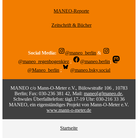
MANEO-Reporte
Zeitschrift & Bücher
Social Media:
@maneo_berlin
&
@maneo_regenbogenkiez
;
@maneo.berlin
;
@Maneo_berlin
;
@maneo.bsky.social
MANEO c/o Mann-O-Meter e.V., Bülowstraße 106 , 10783
Berlin; Fax: 030-236 381 42, Mail:
maneo[at]maneo.de
,
Schwules Überfalltelefon: tägl.17-19 Uhr: 030-216 33 36
MANEO, ein eigenständiges Projekt von Mann-O-Meter e.V.
www.mann-o-meter.de
Startseite