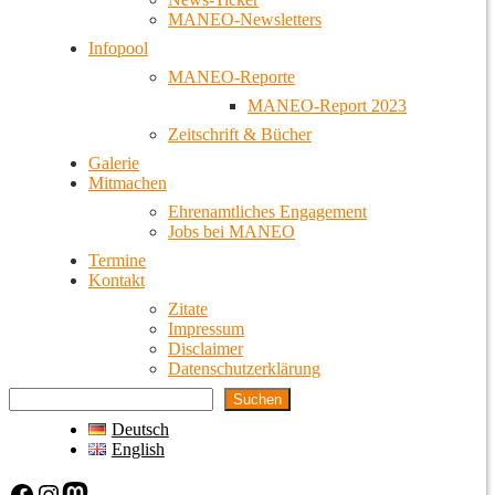
MANEO-Newsletters
Infopool
MANEO-Reporte
MANEO-Report 2023
Zeitschrift & Bücher
Galerie
Mitmachen
Ehrenamtliches Engagement
Jobs bei MANEO
Termine
Kontakt
Zitate
Impressum
Disclaimer
Datenschutzerklärung
Suchen
Deutsch
English
Facebook
Instagram
Mastodon