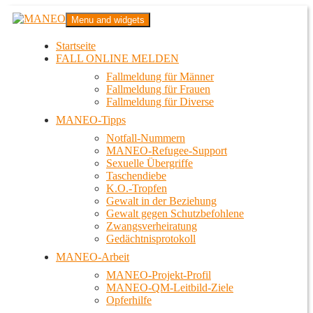
Zum
MANEO
Menu and widgets
Inhalt
Das schwule Anti-Gewalt-Projekt in Berlin
springen
Startseite
FALL ONLINE MELDEN
Fallmeldung für Männer
Fallmeldung für Frauen
Fallmeldung für Diverse
MANEO-Tipps
Notfall-Nummern
MANEO-Refugee-Support
Sexuelle Übergriffe
Taschendiebe
K.O.-Tropfen
Gewalt in der Beziehung
Gewalt gegen Schutzbefohlene
Zwangsverheiratung
Gedächtnisprotokoll
MANEO-Arbeit
MANEO-Projekt-Profil
MANEO-QM-Leitbild-Ziele
Opferhilfe