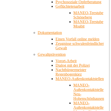
Psychosoziale Opferberatung
Geflüchtetenarbeit
MANEO-Teestube
Schöneberg
MANEO-Teestube
Moabit
Dokumentation
Einen Vorfall online melden
Zeugnisse schwulenfeindlicher
Gewalt
Gewaltprävention
Vorort-Arbeit
Dialog mit der Polizei
Nachtbürgermeister
Regenbogenkiez
MANEO-Außenkontaktstellen
MANEO-
Außenkontaktstelle
Neu-
Hohenschönhausen
MANEO-
Außenkontaktstelle