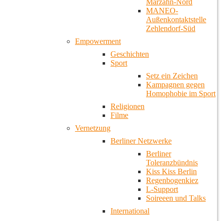
Marzahn-Nord
MANEO-
Außenkontaktstelle
Zehlendorf-Süd
Empowerment
Geschichten
Sport
Setz ein Zeichen
Kampagnen gegen
Homophobie im Sport
Religionen
Filme
Vernetzung
Berliner Netzwerke
Berliner
Toleranzbündnis
Kiss Kiss Berlin
Regenbogenkiez
L-Support
Soireeen und Talks
International