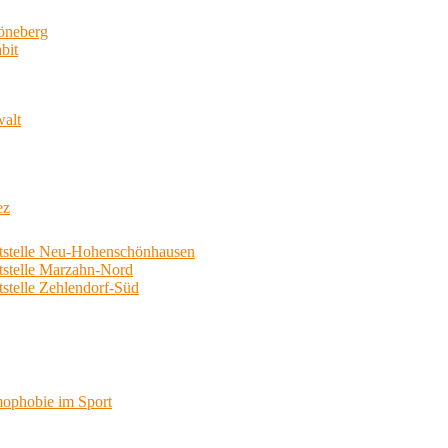
neberg
bit
walt
ez
telle Neu-Hohenschönhausen
telle Marzahn-Nord
elle Zehlendorf-Süd
phobie im Sport