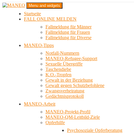
Zum
Menu and widgets
Inhalt
Startseite
springen
Das schwule Anti-Gewalt-Projekt in Berlin
FALL ONLINE MELDEN
MANEO
Fallmeldung für Männer
Fallmeldung für Frauen
Fallmeldung für Diverse
MANEO-Tipps
Notfall-Nummern
MANEO-Refugee-Support
Sexuelle Übergriffe
Taschendiebe
K.O.-Tropfen
Gewalt in der Beziehung
Gewalt gegen Schutzbefohlene
Zwangsverheiratung
Gedächtnisprotokoll
MANEO-Arbeit
MANEO-Projekt-Profil
MANEO-QM-Leitbild-Ziele
Opferhilfe
Psychosoziale Opferberatung