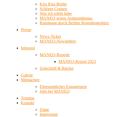
Kiss Kiss Berlin
Schöner Cruisen
Was ich erlebt habe
MANEO gegen Antisemitismus
Rundgang durch Berlins Regenbogenkiez
Presse
News-Ticker
MANEO-Newsletters
Infopool
MANEO-Reporte
MANEO-Report 2023
Zeitschrift & Bücher
Galerie
Mitmachen
Ehrenamtliches Engagement
Jobs bei MANEO
Termine
Kontakt
Zitate
Impressum